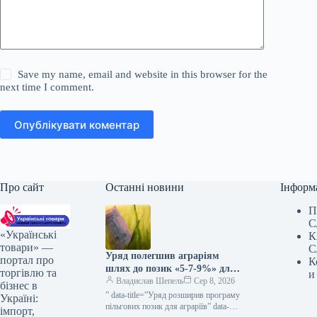
Save my name, email and website in this browser for the
next time I comment.
Опублікувати коментар
Про сайт
Останні новини
Інформ
П
С
«Українські
К
товари» —
С
Уряд полегшив аграріям
портал про
К
шлях до позик «5-7-9%» для
торгівлю та
и
весняних посівних робіт та
Владислав Шепель
Сер 8, 2026
бізнес в
виробничих завдань —
” data-title=”Уряд розширив програму
Україні:
КУРКУЛЬ
пільгових позик для аграріїв” data-
імпорт,