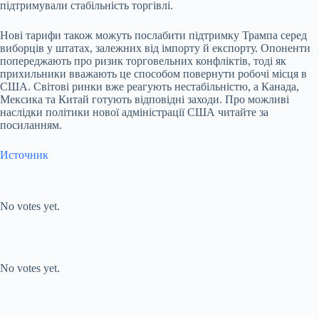
підтримували стабільність торгівлі.
Нові тарифи також можуть послабити підтримку Трампа серед
виборців у штатах, залежних від імпорту й експорту. Опоненти
попереджають про ризик торговельних конфліктів, тоді як
прихильники вважають це способом повернути робочі місця в
США. Світові ринки вже реагують нестабільністю, а Канада,
Мексика та Китай готують відповідні заходи. Про можливі
наслідки політики нової адміністрації США читайте за
посиланням.
Источник
Submit Rating
Rate this item:
No votes yet.
Submit Rating
Rate this item:
No votes yet.