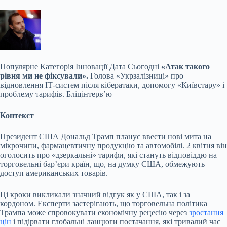
Популярне
Категорія Інновації Дата Сьогодні
«Атак такого
рівня ми не фіксували».
Голова «Укрзалізниці» про
відновлення ІТ-систем після кібератаки, допомогу «Київстару» і
проблему тарифів. Бліцінтерв’ю
Контекст
Президент США Дональд Трамп планує ввести нові мита на
мікрочипи, фармацевтичну продукцію та автомобілі. 2 квітня він
оголосить про «дзеркальні» тарифи, які стануть відповіддю на
торговельні бар’єри країн, що, на думку США, обмежують
доступ американських товарів.
Ці кроки викликали значний відгук як у США, так і за
кордоном. Експерти застерігають, що торговельна політика
Трампа може спровокувати економічну рецесію через
зростання
цін
і підірвати глобальні ланцюги постачання, які тривалий час