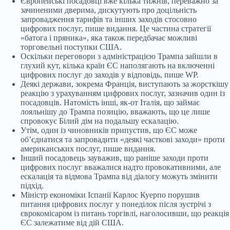
Європейські посадовці вже кілька тижнів, переважно за
зачиненими дверима, дискутують про доцільність
запровадження тарифів та інших заходів стосовно
цифрових послуг, пише видання. Це частина стратегії
«батога і пряника», яка також передбачає можливі
торговельні поступки США.
Оскільки переговори з адміністрацією Трампа зайшли в
глухий кут, кілька країн ЄС наполягають на включенні
цифрових послуг до заходів у відповідь, пише WP.
Деякі держави, зокрема Франція, виступають за жорсткішу
реакцію з урахуванням цифрових послуг, зазначив один із
посадовців. Натомість інші, як-от Італія, що займає
лояльнішу до Трампа позицію, вважають, що це лише
спровокує Білий дім на подальшу ескалацію.
Утім, один із чиновників припустив, що ЄС може
об’єднатися та запровадити «деякі часткові заходи» проти
американських послуг, пише видання.
Інший посадовець зауважив, що раніше заходи проти
цифрових послуг вважалися надто провокативними, але
ескалація та відмова Трампа від діалогу можуть змінити
підхід.
Міністр економіки Іспанії Карлос Куерпо порушив
питання цифрових послуг у понеділок після зустрічі з
єврокомісаром із питань торгівлі, наголосивши, що реакція
ЄС залежатиме від дій США.