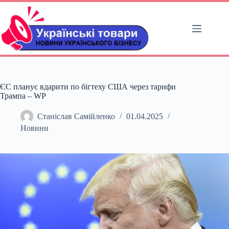
Перейти
до
вмісту
ЄС планує вдарити по бігтеху США через тарифи
Трампа – WP
Станіслав Самійленко
01.04.2025
Новини