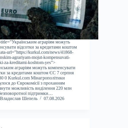
a-title=”Українським аграріям можуть
нсувати відсотки за кредитами коштом
ata-url=”https://kurkul.com/news/41868-
inskim-agrariyam-mojut-kompensuvati-
tki-za-kreditami-koshtom-yes”>
нським аграріям можуть компенсувати
тки за кредитами коштом ЄС 7 серпня
30 0 Kurkul.com Мінагрополітики
улося до Єврокомісії з проханням
янути можливість виділення 220 млн
безповоротної підтримки…
Владислав Шепель
07.08.2026