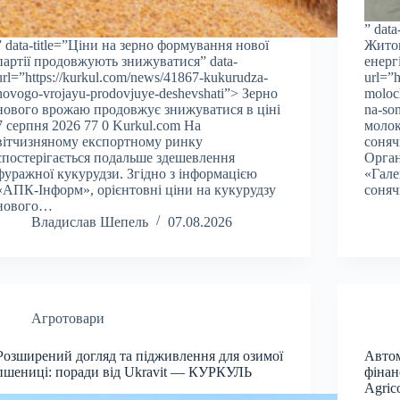
” dat
” data-title=”Ціни на зерно формування нової
Жито
партії продовжують знижуватися” data-
енерг
url=”https://kurkul.com/news/41867-kukurudza-
url=”
novogo-vrojayu-prodovjuye-deshevshati”> Зерно
moloch
нового врожаю продовжує знижуватися в ціні
na-so
7 серпня 2026 77 0 Kurkul.com На
молок
вітчизняному експортному ринку
соняч
спостерігається подальше здешевлення
Орган
фуражної кукурудзи. Згідно з інформацією
«Гале
«АПК-Інформ», орієнтовні ціни на кукурудзу
соня
нового…
Владислав Шепель
07.08.2026
Агротовари
Розширений догляд та підживлення для озимої
Автом
пшениці: поради від Ukravit — КУРКУЛЬ
фінан
Agri