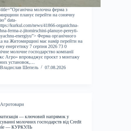
a-title=”Органічна молочна ферма з
мирщини планує перейти на сонячну
ію” data-
https://kurkul.com/news/41866-organichna-
na-ferma-z-jitomirschini-planuye-pereyti-
nyachnu-energiyu”> Ферма органічного
а на Житомирщині має намір перейти на
ну енергетику 7 серпня 2026 73 0
ічне молочне господарство компанії
кс Агро» впроваджує проєкт з монтажу
чних установок,…
Владислав Шепель
07.08.2026
Агротовари
атизація — ключовий напрямок у
суванні молочних господарств від Credit
cole — КУРКУЛЬ