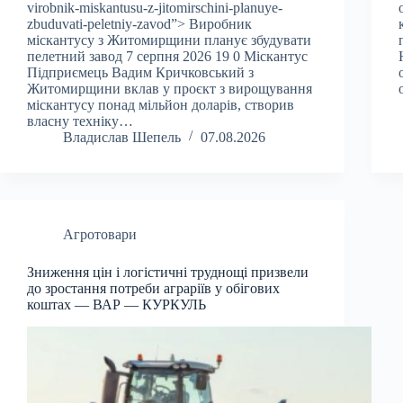
virobnik-miskantusu-z-jitomirschini-planuye-
zbuduvati-peletniy-zavod”> Виробник
міскантусу з Житомирщини планує збудувати
пелетний завод 7 серпня 2026 19 0 Міскантус
Підприємець Вадим Кричковський з
Житомирщини вклав у проєкт з вирощування
міскантусу понад мільйон доларів, створив
власну техніку…
Владислав Шепель
07.08.2026
Агротовари
Зниження цін і логістичні труднощі призвели
до зростання потреби аграріїв у обігових
коштах — ВАР — КУРКУЛЬ