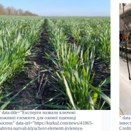
” data-title=”Експерти назвали ключові
поживні елементи для озимої пшениці
” dat
восени” data-url=”https://kurkul.com/news/41865-
інвес
fahivtsi-nazvali-klyuchovi-elementi-jivlennya-
Credit