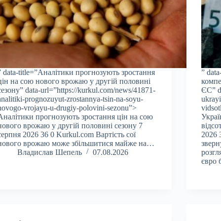
” data-title=”Аналітики прогнозують зростання
” dat
цін на сою нового врожаю у другій половині
компе
сезону” data-url=”https://kurkul.com/news/41871-
ЄС” d
analitiki-prognozuyut-zrostannya-tsin-na-soyu-
ukray
novogo-vrojayu-u-drugiy-polovini-sezonu”>
vidso
Аналітики прогнозують зростання цін на сою
Украї
нового врожаю у другій половині сезону 7
відсо
серпня 2026 36 0 Kurkul.com Вартість сої
2026 
нового врожаю може збільшитися майже на…
зверн
Владислав Шепель
07.08.2026
розгл
євро 