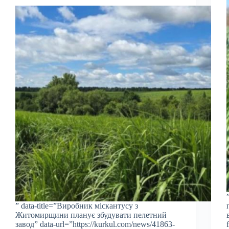
” data-title=”Виробник міскантусу з
Житомирщини планує збудувати пелетний
завод” data-url=”https://kurkul.com/news/41863-