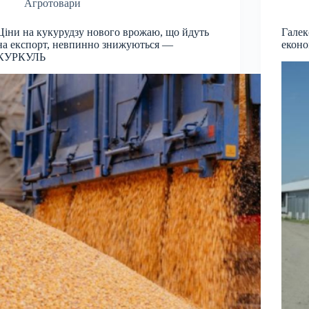
Агротовари
Ціни на кукурудзу нового врожаю, що йдуть
Галек
на експорт, невпинно знижуються —
еконо
КУРКУЛЬ