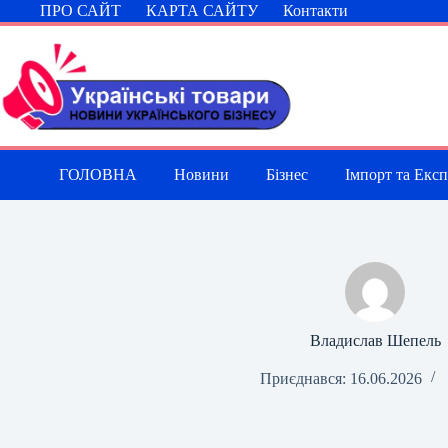
Перейти
ПРО САЙТ
КАРТА САЙТУ
Контакти
до
вмісту
ГОЛОВНА
Новини
Бізнес
Імпорт та Екс
Владислав Шепель
Приєднався: 16.06.2026