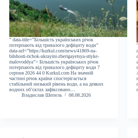
” data-title=”Більшість українських річок
потерпають від тривалого дефіциту води”
data-url=”https://kurkul.com/news/41869-na-
bilshosti-richok-ukrayini-zberigayetsya-stiyke-
malovoddya”> Більшість українських річок
потерпають від тривалого дефіциту води 7
серпня 2026 44 0 Kurkul.com На значній
частині річок країни спостерігається
стабільний низький рівень води, а на деяких
водних об’єктах зафіксовано…
Владислав Шепель
08.08.2026