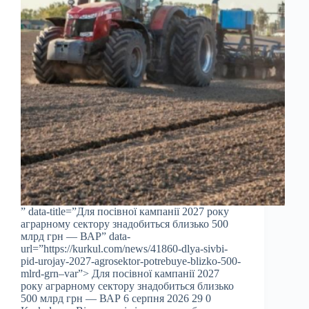
” data-title=”Для посівної кампанії 2027 року
аграрному сектору знадобиться близько 500
млрд грн — ВАР” data-
url=”https://kurkul.com/news/41860-dlya-sivbi-
pid-urojay-2027-agrosektor-potrebuye-blizko-500-
mlrd-grn–var”> Для посівної кампанії 2027
року аграрному сектору знадобиться близько
500 млрд грн — ВАР 6 серпня 2026 29 0