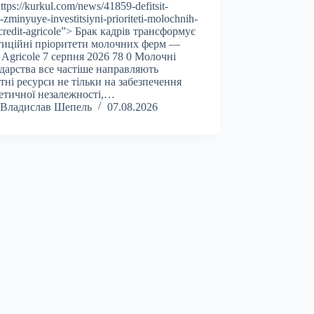
ttps://kurkul.com/news/41859-defitsit-
-zminyuye-investitsiyni-prioriteti-molochnih-
credit-agricole”> Брак кадрів трансформує
тиційні пріоритети молочних ферм —
t Agricole 7 серпня 2026 78 0 Молочні
дарства все частіше направляють
тні ресурси не тільки на забезпечення
етичної незалежності,…
Владислав Шепель
07.08.2026