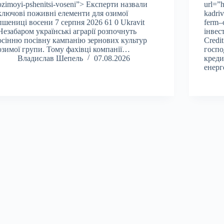
ozimoyi-pshenitsi-voseni”> Експерти назвали
url=”h
ключові поживні елементи для озимої
kadriv
пшениці восени 7 серпня 2026 61 0 Ukravit
ferm–
Незабаром українські аграрії розпочнуть
інвес
осінню посівну кампанію зернових культур
Credi
озимої групи. Тому фахівці компанії…
госпо
Владислав Шепель
07.08.2026
креди
енерг