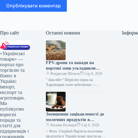
Опублікувати коментар
Про сайт
Останні новини
Інформ
«Українські
товари» —
FPV-дрони та напади на
портал про
портові зони ускладнили
торгівлю та
діяльність сільгоспвиробників
Владислав Шепель
Сер 6, 2026
бізнес в
Харківської області —
” data-title=”Зберігати зерно на
Україні:
КУРКУЛЬ
Харківщині стало небезпечно —
імпорт,
фермер” data-
експорт та
url=”https://kurkul.com/news/41851-
агротовари.
zberigati-zerno-na-harkivschini-stalo-
Ми
nebezpechno–fermer”> Зберігати
публікуємо
врожай на Харківщині стало
Зменшення зацікавленості до
корисні
ризиковано — аграрій 5 серпня…
молочних продуктів в
поради та
Україні, восени ймовірне
Килина Поліщук
Сер 6, 2026
статті для
підвищення вартості на 5-
підприємців і
> Фото: Unsplash Вартість молочних
10% – АВМ
продуктів в Україні може зрости на 5-
споживачів.