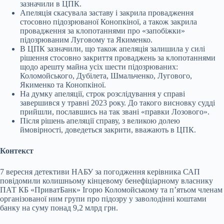
зазначили в ЦПК.
Апеляція скасувала заставу і закрила провадження
стосовно підозрюваної Конопкіної, а також закрила
провадження за клопотаннями про «запобіжки»
підозрюваним Луговому та Якименко.
В ЦПК зазначили, що також апеляція залишила у силі
рішення стосовно закриття проваджень за клопотаннями
щодо арешту майна усіх шести підозрюваних:
Коломойського, Дубілета, Шмальченко, Лугового,
Якименко та Конопкіної.
На думку апеляції, строк розслідування у справі
завершився у травні 2023 року. До такого висновку судді
прийшли, пославшись на так звані «правки Лозового».
Після рішень апеляції справу, з великою долею
ймовірності, доведеться закрити, вважають в ЦПК.
Контекст
7 вересня детективи НАБУ за погодження керівника САП
повідомили колишньому кінцевому бенефіціарному власнику
ПАТ КБ «ПриватБанк» Ігорю Коломойському та п’ятьом членам
організованої ним групи про підозру у заволодінні коштами
банку на суму понад 9,2 млрд грн.