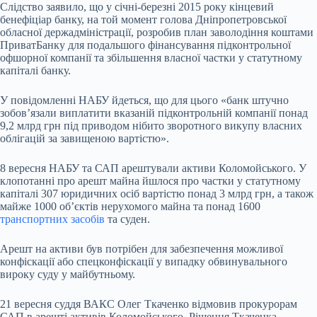
Слідство заявило, що у січні-березні 2015 року кінцевий
бенефіціар банку, на той момент голова Дніпропетровської
обласної держадміністрації, розробив план заволодіння коштами
ПриватБанку для подальшого фінансування підконтрольної
офшорної компанії та збільшення власної частки у статутному
капіталі банку.
У повідомленні НАБУ йдеться, що для цього «банк штучно
зобов’язали виплатити вказаній підконтрольній компанії понад
9,2 млрд грн під приводом нібито зворотного викупу власних
облігацій за завищеною вартістю».
8 вересня НАБУ та САП арештували активи Коломойського. У
клопотанні про арешт майна йшлося про частки у статутному
капіталі 307 юридичних осіб вартістю понад 3 млрд грн, а також
майже 1000 об’єктів нерухомого майна та понад 1600
транспортних засобів
та суден.
Арешт на активи був потрібен для забезпечення можливої
конфіскації або спецконфіскації у випадку обвинувального
вироку суду у майбутньому.
21 вересня суддя ВАКС Олег Ткаченко відмовив прокурорам
САП в арешті активів Коломойського. Рішення Ткаченка