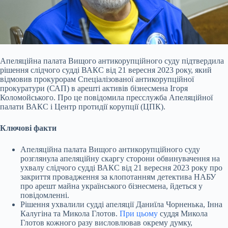
Апеляційна палата Вищого антикорупційного суду підтвердила
рішення слідчого судді ВАКС від 21 вересня 2023 року, який
відмовив прокурорам Спеціалізованої антикорупційної
прокуратури (САП) в арешті активів бізнесмена Ігоря
Коломойського. Про це повідомила пресслужба Апеляційної
палати ВАКС і Центр протидії корупції (ЦПК).
Ключові факти
Апеляційна палата Вищого антикорупційного суду
розглянула апеляційну скаргу сторони обвинувачення на
ухвалу слідчого судді ВАКС від 21 вересня 2023 року про
закриття провадження за клопотанням детектива НАБУ
про арешт майна українського бізнесмена, йдеться у
повідомленні.
Рішення ухвалили судді апеляції Даниїла Чорненька, Інна
Калугіна та Микола Глотов.
При цьому
суддя Микола
Глотов кожного разу висловлював окрему думку,