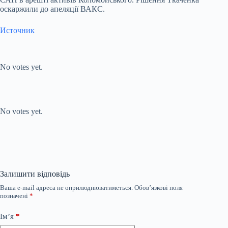
оскаржили до апеляції ВАКС.
Источник
Submit Rating
Rate this item:
No votes yet.
Submit Rating
Rate this item:
No votes yet.
Залишити відповідь
Ваша e-mail адреса не оприлюднюватиметься.
Обов’язкові поля
позначені
*
Ім’я
*