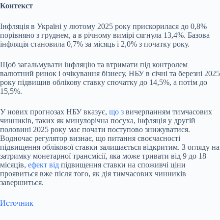
Контекст
Інфляція в Україні у лютому 2025 року прискорилася до 0,8%
порівняно з груднем, а в річному вимірі сягнула 13,4%. Базова
інфляція становила 0,7% за місяць і 2,0% з початку року.
Щоб загальмувати інфляцію та втримати під контролем
валютний ринок і очікування бізнесу, НБУ в січні та березні 2025
року підвищив облікову ставку спочатку до 14,5%, а потім до
15,5%.
У нових прогнозах НБУ вказує,
що з
вичерпанням тимчасових
чинників, таких як минулорічна посуха, інфляція у другій
половині 2025 року має почати поступово знижуватися.
Водночас регулятор визнає, що питання своєчасності
підвищення облікової ставки залишається відкритим. З огляду на
затримку монетарної трансмісії, яка може тривати від 9 до 18
місяців,
ефект від
підвищення ставки на споживчі ціни
проявиться вже після того, як дія тимчасових чинників
завершиться.
Источник