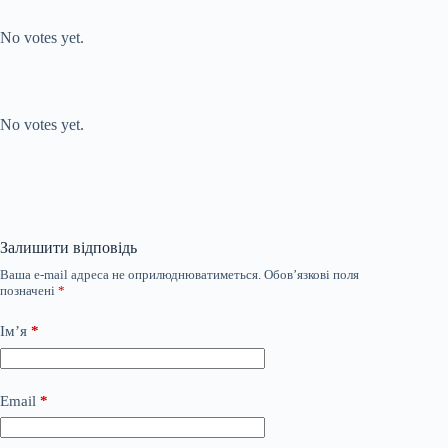
Submit Rating
Rate this item:
No votes yet.
Submit Rating
Rate this item:
No votes yet.
Залишити відповідь
Ваша e-mail адреса не оприлюднюватиметься.
Обов’язкові поля
позначені
*
Ім’я
*
Email
*