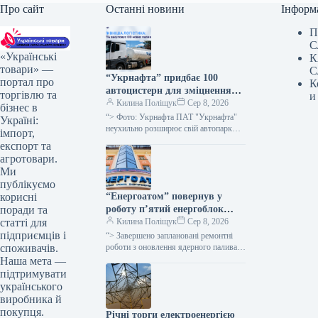
Про сайт
Останні новини
Інформ
П
С
«Українські
К
товари» —
С
“Укрнафта” придбає 100
портал про
К
автоцистерн для зміцнення
торгівлю та
и
безпеки доставки палива
Килина Поліщук
Сер 8, 2026
бізнес в
“> Фото: Укрнафта ПАТ "Укрнафта"
Україні:
неухильно розширює свій автопарк
імпорт,
цистерн для підвищення стабільності
експорт та
забезпечення пальним по всій території
агротовари.
держави, проінформувала…
Ми
публікуємо
“Енергоатом” повернув у
корисні
роботу п’ятий енергоблок
поради та
після планового технічного
Килина Поліщук
Сер 8, 2026
статті для
обслуговування.
підприємців і
“> Завершено заплановані ремонтні
роботи з оновлення ядерного палива
споживачів.
на п’яти енергетичних блоках атомних
Наша мета —
електростанцій, а також технічне
підтримувати
обслуговування двох…
українського
виробника й
покупця.
Річні торги електроенергією