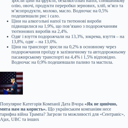
зросли ціни на фрукти, безалкогольні напої, соняшникову
олію, овочі, продукти переробки зернових, хліб, мʼясо та
мʼясопродукти, молоко, масло. Водночас на 0,5%
подешевшали рис і сало.
Ціни на алкогольні напої та тютюнові вироби
підвищилися на 1,9%, що пов’язано з подорожчанням
тютюнових виробів на 2,4%.
Одяг і взуття подорожчали на 13,3%, зокрема, взуття – на
13,8%, одяг – на 13,0%.
Ціни на транспорт зросли на 0,2% в основному через
подорожчання проїзду в залізничному та автодорожньому
пасажирському транспорті на 4,4% і 1,5% відповідно.
Водночас на 0,9% подешевшали паливо та мастила.
Популярне
Категорія Компанії Дата Вчора
«Як не цинічно,
мита нам на користь».
Що українським компаніям несе
тарифна війна Трампа? Загрози та можливості для «Сентравіс»,
Ajax, UBC та інших