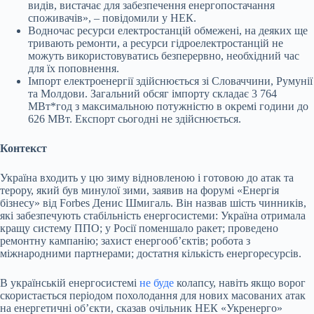
видів, вистачає для забезпечення енергопостачання
споживачів», – повідомили у НЕК.
Водночас ресурси електростанцій обмежені, на деяких ще
тривають ремонти, а ресурси гідроелектростанцій не
можуть використовуватись безперервно, необхідний час
для їх поповнення.
Імпорт електроенергії здійснюється зі Словаччини, Румунії
та Молдови. Загальний обсяг імпорту складає 3 764
МВт*год з максимальною потужністю в окремі години до
626 МВт. Експорт сьогодні не здійснюється.
Контекст
Україна входить у цю зиму відновленою і готовою до атак та
терору, який був минулої зими, заявив на форумі «Енергія
бізнесу» від Forbes Денис Шмигаль. Він назвав шість чинників,
які забезпечують стабільність енергосистеми: Україна отримала
кращу систему ППО; у Росії поменшало ракет; проведено
ремонтну кампанію; захист енергооб’єктів; робота з
міжнародними партнерами; достатня кількість енергоресурсів.
В українській енергосистемі
не буде
колапсу, навіть якщо ворог
скористається періодом похолодання для нових масованих атак
на енергетичні об’єкти, сказав очільник НЕК «Укренерго»