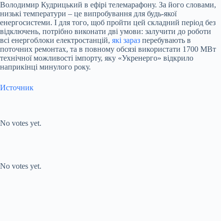
Володимир Кудрицький в ефірі телемарафону. За його словами,
низькі температури – це випробування для будь-якої
енергосистеми. І для того, щоб пройти цей складний період без
відключень, потрібно виконати дві умови: залучити до роботи
всі енергоблоки електростанцій,
які зараз
перебувають в
поточних ремонтах, та в повному обсязі використати 1700 МВт
технічної можливості імпорту, яку «Укренерго» відкрило
наприкінці минулого року.
Источник
Submit Rating
Rate this item:
No votes yet.
Submit Rating
Rate this item:
No votes yet.