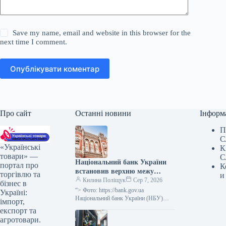
Save my name, email and website in this browser for the
next time I comment.
Опублікувати коментар
Про сайт
Останні новини
Інформ
П
С
«Українські
К
товари» —
С
Національний банк України
портал про
К
встановив верхню межу
торгівлю та
и
відсоткової ставки за
Килина Поліщук
Сер 7, 2026
бізнес в
тримісячними депозитними
“> Фото: https://bank.gov.ua
Україні:
сертифікатами, яка не
Національний банк України (НБУ)
імпорт,
визначив максимальний відсоток за
перевищує облікову ставку
експорт та
тримісячними обмеженими
плюс 3,5 процентних пункти.
агротовари.
депозитними сертифікатами, який