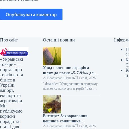
Опублікувати коментар
Про сайт
Останні новини
Інформ
П
С
«Українські
К
товари» —
С
Уряд полегшив аграріям
портал про
К
шлях до позик «5-7-9%» для
торгівлю та
и
весняних посівних робіт та
Владислав Шепель
Сер 8, 2026
бізнес в
виробничих завдань —
” data-title=”Уряд розширив програму
Україні:
КУРКУЛЬ
пільгових позик для аграріїв” data-
імпорт,
url=”https://kurkul.com/news/41873-
експорт та
uryad-rozshiriv-programu-dostupnih-
агротовари.
kreditiv-dlya-fermeriv”> Уряд
Ми
розширив програму пільгових позик
публікуємо
для аграріїв 8 серпня 2026 53…
Експерт: Захворювання
корисні
кошиків соняшника
поради та
загрожують втратою до 60%
Владислав Шепель
Сер 8, 2026
статті для