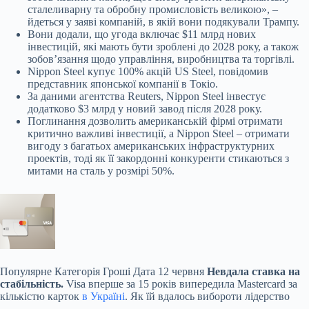
сталеливарну та обробну промисловість великою», –
йдеться у заяві компаній, в якій вони подякували Трампу.
Вони додали, що угода включає $11 млрд нових
інвестицій, які мають бути зроблені до 2028 року, а також
зобовʼязання щодо управління, виробництва та торгівлі.
Nippon Steel купує 100% акцій US Steel, повідомив
представник японської компанії в Токіо.
За даними агентства Reuters, Nippon Steel інвестує
додатково $3 млрд у новий завод після 2028 року.
Поглинання дозволить американській фірмі отримати
критично важливі інвестиції, а Nippon Steel – отримати
вигоду з багатьох американських інфраструктурних
проектів, тоді як її закордонні конкуренти стикаються з
митами на сталь у розмірі 50%.
Популярне
Категорія Гроші Дата 12 червня
Невдала ставка на
стабільність.
Visa вперше за 15 років випередила Mastercard за
кількістю карток
в Україні
. Як їй вдалось вибороти лідерство