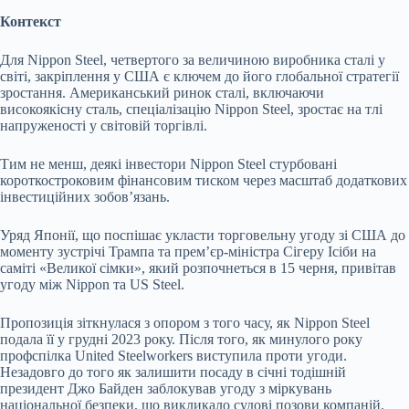
Контекст
Для Nippon Steel, четвертого за величиною виробника сталі у
світі, закріплення у США є ключем до його глобальної стратегії
зростання. Американський ринок сталі, включаючи
високоякісну сталь, спеціалізацію Nippon Steel, зростає на тлі
напруженості у світовій торгівлі.
Тим не менш, деякі інвестори Nippon Steel стурбовані
короткостроковим фінансовим тиском через масштаб додаткових
інвестиційних зобовʼязань.
Уряд Японії, що поспішає укласти торговельну угоду зі США до
моменту зустрічі Трампа та премʼєр-міністра Сігеру Ісіби на
саміті «Великої сімки», який розпочнеться в 15 черня, привітав
угоду між Nippon та US Steel.
Пропозиція зіткнулася з опором з того часу, як Nippon Steel
подала її у грудні 2023 року. Після того, як минулого року
профспілка United Steelworkers виступила проти угоди.
Незадовго до того як залишити посаду в січні тодішній
президент Джо Байден заблокував угоду з міркувань
національної безпеки, що викликало судові позови компаній.