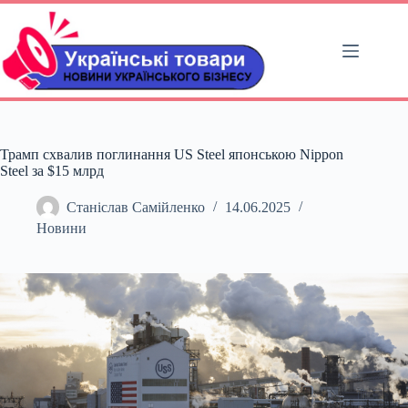
Перейти
до
вмісту
Трамп схвалив поглинання US Steel японською Nippon
Steel за $15 млрд
Станіслав Самійленко
14.06.2025
Новини