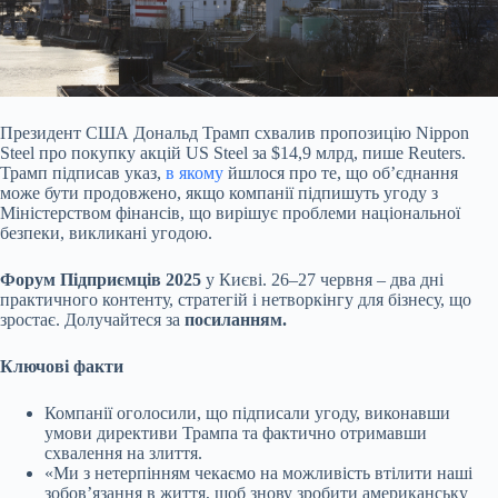
Президент США Дональд Трамп схвалив пропозицію Nippon
Steel про покупку акцій US Steel за $14,9 млрд, пише Reuters.
Трамп підписав указ,
в якому
йшлося про те, що
обʼєднання
може бути продовжено, якщо компанії підпишуть угоду з
Міністерством фінансів, що вирішує проблеми національної
безпеки, викликані угодою.
Форум Підприємців 2025
у Києві. 26–27 червня – два дні
практичного контенту, стратегій і нетворкінгу для бізнесу, що
зростає. Долучайтеся за
посиланням
.
Ключові факти
Компанії оголосили, що підписали угоду, виконавши
умови директиви Трампа та фактично отримавши
схвалення на злиття.
«Ми з нетерпінням чекаємо на можливість втілити наші
зобовʼязання в життя, щоб знову зробити американську