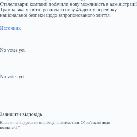
Сталеливарні компанії побачили нову можливість в адміністрації
Трампа, яка у квітні розпочала нову 45-денну перевірку
національної безпеки щодо запропонованого злиття.
Источник
Submit Rating
Rate this item:
No votes yet.
Submit Rating
Rate this item:
No votes yet.
Залишити відповідь
Ваша e-mail адреса не оприлюднюватиметься.
Обов’язкові поля
позначені
*