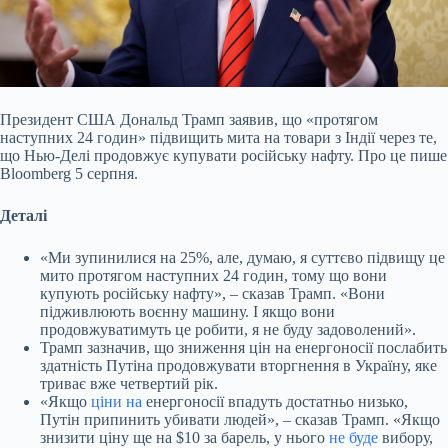
Президент США Дональд Трамп заявив, що «протягом
наступних 24 годин» підвищить мита на товари з Індії через те,
що Нью-Делі продовжує купувати російську нафту. Про це
пише
Bloomberg 5 серпня.
Деталі
«Ми зупинилися на 25%, але, думаю, я суттєво підвищу це
мито протягом наступних 24 годин, тому що вони
купують російську нафту», – сказав Трамп. «Вони
підживлюють воєнну машину. І якщо вони
продовжуватимуть це робити, я не буду задоволений».
Трамп зазначив, що зниження цін на енергоносії послабить
здатність Путіна продовжувати вторгнення в Україну, яке
триває вже четвертий рік.
«Якщо
ціни на
енергоносії впадуть достатньо низько,
Путін припинить убивати людей», – сказав Трамп. «Якщо
знизити ціну ще на $10 за барель, у нього
не буде
вибору,