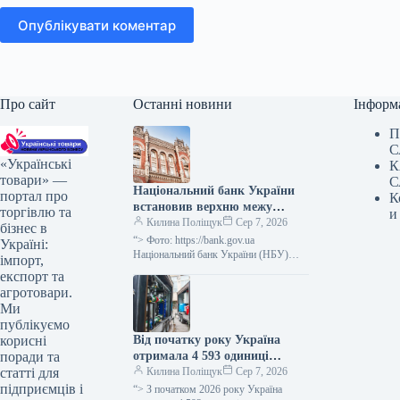
Опублікувати коментар
Про сайт
Останні новини
Інформ
П
С
«Українські
К
товари» —
С
Національний банк України
портал про
К
встановив верхню межу
торгівлю та
и
відсоткової ставки за
Килина Поліщук
Сер 7, 2026
бізнес в
тримісячними депозитними
“> Фото: https://bank.gov.ua
Україні:
сертифікатами, яка не
Національний банк України (НБУ)
імпорт,
визначив максимальний відсоток за
перевищує облікову ставку
експорт та
тримісячними обмеженими
плюс 3,5 процентних пункти.
агротовари.
депозитними сертифікатами, який
Ми
дорівнює обліковій ставці плюс…
публікуємо
Від початку року Україна
корисні
отримала 4 593 одиниці
поради та
енергетичного обладнання, ще
Килина Поліщук
Сер 7, 2026
статті для
1 206 очікується.
підприємців і
“> З початком 2026 року Україна