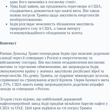
адже його економіка в поганому стані».
Уряд Індії заявив, що продовжить переговори зі США,
сподіваючись домовитися про нижчі мита. Він також
назвав погрози Трампа щодо закупівель енергоносіїв
необґрунтованими.
Індія розглядає можливість збільшення закупівель
природного газу зі США, а також імпорту
телекомунікаційного обладнання та золота.
Контекст
Раніше Дональд Трамп попереджав Індію про можливі додаткові
санкції через її співпрацю з Росією в енергетичному та
військовому секторах. Він висловив незадоволення високими
митами та торговими обмеженнями, які запровадила Індія,
звинувачуючи країну у значних закупівлях російської зброї та
енергоносіїв. На думку Трампа, це підриває міжнародні зусилля,
спрямовані на стримування агресії Кремля. Окрім базового мита
у 25%, США мають намір запроваджувати додаткові штрафні
заходи за співпрацю з Росією.
Згодом стало відомо, що найбільший державний
нафтопереробний завод Індії придбав мільйони барелів нафти у
США та ОАЕ. Цей крок відбувся на тлі погроз Трампа