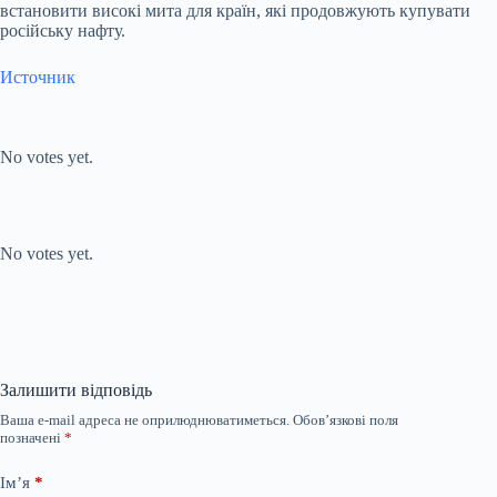
встановити високі мита для країн, які продовжують купувати
російську нафту.
Источник
Submit Rating
Rate this item:
No votes yet.
Submit Rating
Rate this item:
No votes yet.
Залишити відповідь
Ваша e-mail адреса не оприлюднюватиметься.
Обов’язкові поля
позначені
*
Ім’я
*