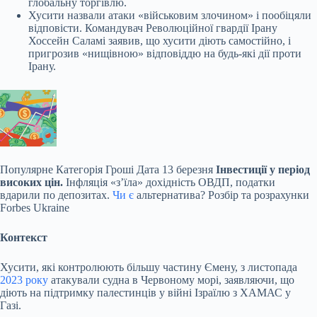
глобальну торгівлю.
Хусити назвали атаки «військовим злочином» і пообіцяли
відповісти. Командувач Революційної гвардії Ірану
Хоссейн Саламі заявив, що хусити діють самостійно, і
пригрозив «нищівною» відповіддю на будь-які дії проти
Ірану.
Популярне
Категорія Гроші Дата 13 березня
Інвестиції у період
високих цін.
Інфляція «зʼїла» дохідність ОВДП, податки
вдарили по депозитах.
Чи є
альтернатива? Розбір та розрахунки
Forbes Ukraine
Контекст
Хусити, які контролюють більшу частину Ємену, з листопада
2023 року
атакували судна в Червоному морі, заявляючи, що
діють на підтримку палестинців у війні Ізраїлю з ХАМАС у
Газі.