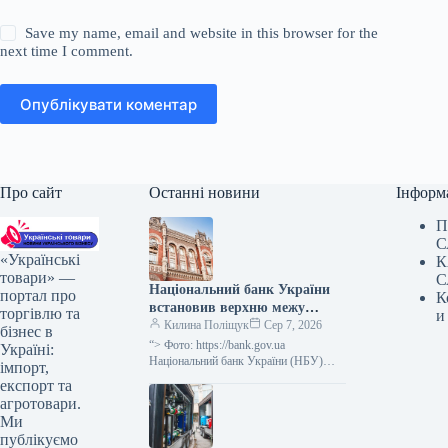
Save my name, email and website in this browser for the
next time I comment.
Опублікувати коментар
Про сайт
Останні новини
Інформ
П
С
«Українські
К
товари» —
С
Національний банк України
портал про
К
встановив верхню межу
торгівлю та
и
відсоткової ставки за
Килина Поліщук
Сер 7, 2026
бізнес в
тримісячними депозитними
“> Фото: https://bank.gov.ua
Україні:
сертифікатами, яка не
Національний банк України (НБУ)
імпорт,
визначив максимальний відсоток за
перевищує облікову ставку
експорт та
тримісячними обмеженими
плюс 3,5 процентних пункти.
агротовари.
депозитними сертифікатами, який
Ми
дорівнює обліковій ставці плюс…
публікуємо