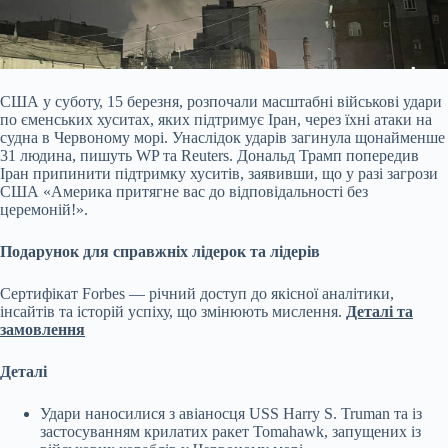
США у суботу, 15 березня, розпочали масштабні військові удари
по єменських хуситах, яких підтримує Іран, через їхні атаки на
судна в Червоному морі. Унаслідок ударів
загинула щонайменше
31 людина, пишуть WP та Reuters. Дональд Трамп попередив
Іран припинити підтримку хуситів, заявивши, що у разі загрози
США «Америка притягне вас до відповідальності без
церемоній!».
Подарунок для справжніх лідерок та лідерів
Сертифікат Forbes — річний доступ до якісної аналітики,
інсайтів та історій успіху, що змінюють мислення.
Деталі та
замовлення
Деталі
Удари наносилися з авіаносця USS Harry S. Truman та із
застосуванням крилатих ракет Tomahawk, запущених із