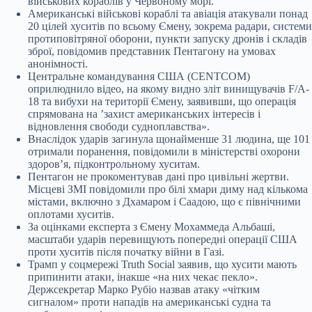
військових кораблів у Червоному морі.
Американські військові кораблі та авіація атакували понад
20 цілей хуситів по всьому Ємену, зокрема радари, системи
протиповітряної оборони, пункти запуску дронів і складів
зброї, повідомив представник Пентагону на умовах
анонімності.
Центральне командування США (CENTCOM)
оприлюднило відео, на якому видно зліт винищувачів F/A-
18 та вибухи на території Ємену, заявивши, що операція
спрямована на ʼзахист американських інтересів і
відновлення свободи судноплавства».
Внаслідок ударів загинула щонайменше 31 людина, ще 101
отримали поранення, повідомили в міністерстві охорони
здоров’я, підконтрольному хуситам.
Пентагон не прокоментував дані про цивільні жертви.
Місцеві ЗМІ повідомили про білі хмари диму над кількома
містами, включно з Дхамаром і Саадою, що є північними
оплотами хуситів.
За оцінками експерта з Ємену Мохаммеда Альбаші,
масштаби ударів перевищують попередні операції США
проти хуситів після початку війни в Газі.
Трамп у соцмережі Truth Social заявив, що хусити мають
припинити атаки, інакше «на них чекає пекло».
Держсекретар Марко Рубіо назвав атаку «чітким
сигналом» проти нападів на американські судна та