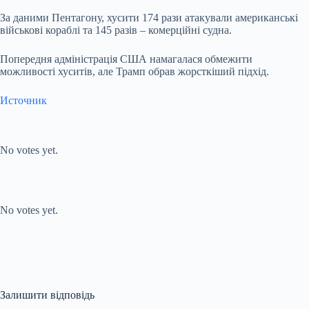
За даними Пентагону, хусити 174 рази атакували американські
військові кораблі та 145 разів – комерційні судна.
Попередня адміністрація США намагалася обмежити
можливості хуситів, але Трамп обрав жорсткіший підхід.
Источник
Submit Rating
Rate this item:
No votes yet.
Submit Rating
Rate this item:
No votes yet.
Залишити відповідь