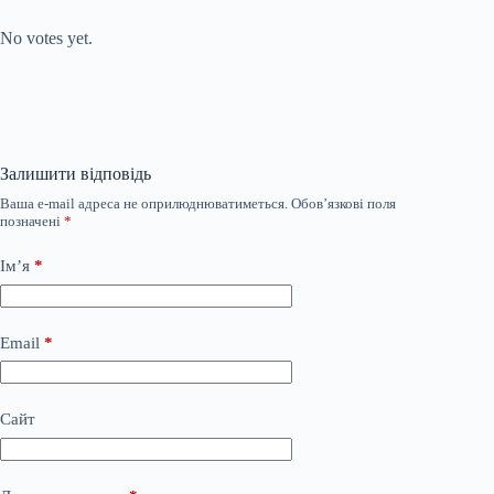
Submit Rating
Rate this item:
No votes yet.
Залишити відповідь
Ваша e-mail адреса не оприлюднюватиметься.
Обов’язкові поля
позначені
*
Ім’я
*
Email
*
Сайт