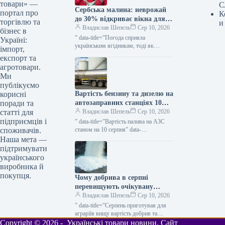
товари» —
С
Сербська малина: неврожай
портал про
К
до 30% відкриває вікна для
торгівлю та
и
України — КУРКУЛЬ
Владислав Шепель
Сер 10, 2026
бізнес в
” data-title=”Погода сприяла
Україні:
українським ягідникам, тоді як
імпорт,
Польща та Сербія зазнають втрат
експорт та
урожаю” data-
агротовари.
url=”https://kurkul.com/news/41877-
Ми
pogoda-pidigrala-ukrayinskim-
публікуємо
yagidnikam-a-polscha-y-serbiya-
Вартість бензину та дизелю на
корисні
vtrachayut-urojay”> Погода сприяла
українським ягідникам, тоді як…
автозаправних станціях 10
поради та
серпня — КУРКУЛЬ
Владислав Шепель
Сер 10, 2026
статті для
підприємців і
” data-title=”Вартість палива на АЗС
станом на 10 серпня” data-
споживачів.
url=”https://kurkul.com/news/41881-
Наша мета —
tsini-palnogo-na-azs-stanom-na-10-
підтримувати
serpnya”> Вартість палива на АЗС
українського
станом на 10 серпня 10 серпня…
виробника й
покупця.
Чому добрива в серпні
перевищують очікувану
вартість для аграріїв —
Владислав Шепель
Сер 10, 2026
КУРКУЛЬ
” data-title=”Серпень приготував для
аграріїв вищу вартість добрив та
обмежену пропозицію” data-
Copyright © 2026 - Українські товари новини. Сайт