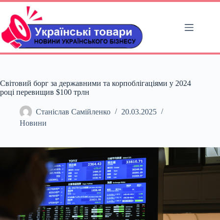
Перейти
до
вмісту
Світовий борг за державними та корпоблігаціями у 2024
році перевищив $100 трлн
Станіслав Самійленко
20.03.2025
Новини