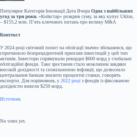
Популярне
Категорія Інновації Дата Вчора
Одна з найбільших
угод за три роки.
«Київстар» розкрив суму, за яку купує Uklon,
– $155,2 млн. П’ять ключових питань про велику M&A
Контекст
У 2024 році світовий попит на облігації значно збільшився, що
спричинило безпрецедентний приплив інвестицій у цей тип
активів. Інвестори спрямували рекордні $600 млрд у глобальні
облігаційні фонди. Таке зростання стало можливим завдяки
високій дохідності та сповільненню інфляції, що дозволило
центральним банкам знизити процентні ставки, говорять
експерти. Для порівняння, у
2022 році
з фондів із фіксованою
дохідністю вивели $250 млрд.
Источник
Submit Rating
Rate this item:
No votes yet.