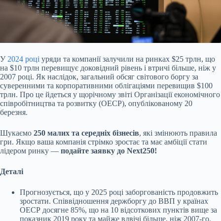
У
2024 році
уряди та компанії залучили на ринках $25 трлн, що
на $10 трлн перевищує доковідний рівень і втричі більше, ніж у
2007 році. Як наслідок, загальний обсяг
світового боргу за
суверенними та корпоративними облігаціями перевищив $100
трлн. Про це йдеться у щорічному звіті Організації економічного
співробітництва та розвитку (ОЕСР), опублікованому 20
березня.
Шукаємо
250
малих та середніх бізнесів
, які змінюють правила
гри. Якщо ваша компанія стрімко зростає та має амбіції стати
лідером ринку —
подайте заявку до Next250!
Деталі
Прогнозується, що у 2025 році заборгованість продовжить
зростати. Співвідношення держборгу до ВВП у країнах
ОЕСР досягне 85%, що на 10 відсоткових пунктів вище за
показник 2019 року та майже вдвічі більше, ніж 2007-го.