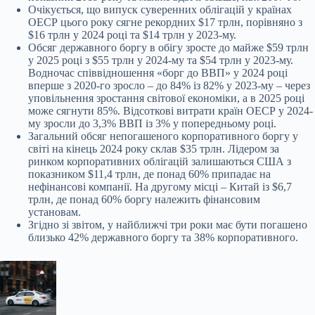
Очікується, що випуск суверенних облігацій у країнах
ОЕСР цього року сягне рекордних $17 трлн, порівняно з
$16 трлн у 2024 році та $14 трлн у 2023-му.
Обсяг державного боргу в обігу зросте до майже $59 трлн
у 2025 році з $55 трлн у 2024-му та $54 трлн у 2023-му.
Водночас співвідношення «борг до ВВП» у 2024 році
вперше з 2020-го зросло – до 84% із 82% у 2023-му – через
уповільнення зростання світової економіки, а в 2025 році
може сягнути 85%. Відсоткові витрати країн ОЕСР у 2024-
му зросли до 3,3% ВВП із 3% у попередньому році.
Загальний обсяг непогашеного корпоративного боргу у
світі на кінець 2024 року склав $35 трлн. Лідером за
ринком корпоративних облігацій залишаються США з
показником $11,4 трлн, де понад 60% припадає на
нефінансові компанії. На другому місці – Китай із $6,7
трлн, де понад 60% боргу належить фінансовим
установам.
Згідно зі звітом, у найближчі три роки має бути погашено
близько 42% державного боргу та 38% корпоративного.