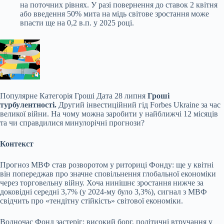
на поточних рівнях. У разі повернення до ставок 2 квітня
або введення 50% мита на мідь світове зростання може
впасти ще на 0,2 в.п. у 2025 році.
Популярне
Категорія Гроші Дата 28 липня
Гроші
турбулентності.
Другий інвестиційний гід Forbes Ukraine за час
великої війни. На чому можна заробити у найближчі 12 місяців
та чи справдилися минулорічні прогнози?
Контекст
Прогноз МВФ став розворотом у риториці Фонду: ще у квітні
він попереджав про значне сповільнення глобальної економіки
через торговельну війну. Хоча нинішнє зростання нижче за
доковідні середні 3,7% (у 2024-му було 3,3%), сигнал з МВФ
свідчить про «тендітну стійкість» світової економіки.
Водночас Фонд застеріг: високий борг, політичні втручання у