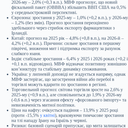
2026-му – 2,0% (+0,3 в.п.). МВФ прогнозує, що новий
фіскальний пакет (OBBBA) збільшить ВВП США на 0,5%
у середньостроковій перспективі.
Єврозона: зростання у 2025-му – 1,0% (+0,2 в.п.), у 2026-му
– 1,2% (без змін). Прогноз зростання переоцінено
здебільшого через стрибок експорту фармацевтики з
Ірландії.
Китай: прогноз на 2025 рік – 4,8% (+0,8 в.п.), на 2026-й –
4,2% (+0,2 в.п.). Причини: сильне зростання в першому
півріччі, зниження мит і підтримка експорту за рахунок
слабкого юаня.
Індія: стабільне зростання – 6,4% у 2025 і 2026 роках (+0,2 і
+0,1 в.п. відповідно). МВФ відзначає позитивну зовнішню
кон’юнктуру та стабільну динаміку споживання.
Україна: у липневій доповіді не згадується напряму, однак
МВФ застерігає, що загострення війни або перебої в
торгівлі можуть вдарити по зростанню в регіоні.
Торговельний прогноз: світова торгівля зросте на 2,6% у
2025-му (+0,9 в.п.), але сповільниться до 1,9% у 2026-му
(-0,6 в.п.) через згасання ефекту «форсованого імпорту» та
невизначеність митної політики.
Ціни на нафту: очікується падіння – 13,9% у 2025 році
(проти -15,5%
у квітні
), враховуючи тимчасове зростання
на тлі нападу Ірану на Ізраїль у червні.
Ризики: базовий сценарій припускає, що мита залишаться