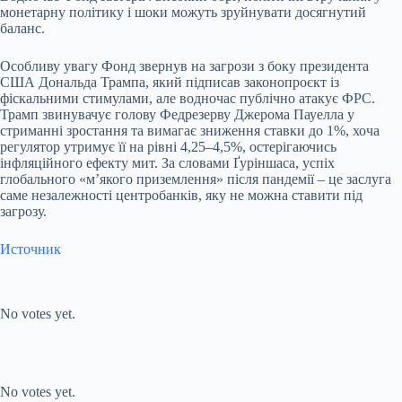
монетарну політику і шоки можуть зруйнувати досягнутий
баланс.
Особливу увагу Фонд звернув на загрози з боку президента
США Дональда Трампа, який підписав законопроєкт із
фіскальними стимулами, але водночас публічно атакує ФРС.
Трамп звинувачує голову Федрезерву Джерома Пауелла у
стриманні зростання та вимагає зниження ставки до 1%, хоча
регулятор утримує її на рівні 4,25–4,5%, остерігаючись
інфляційного ефекту мит. За словами Ґуріншаса, успіх
глобального «мʼякого приземлення» після пандемії – це заслуга
саме незалежності центробанків, яку не можна ставити під
загрозу.
Источник
Submit Rating
Rate this item:
No votes yet.
Submit Rating
Rate this item:
No votes yet.