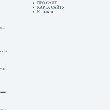
ПРО САЙТ
КАРТА САЙТУ
Контакти
entă…
нь за
vini-
івних
yes”>