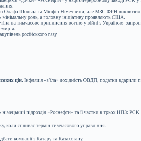
імецької «дочки» «Роснефти» у нафтопереробному заводі PCK у 
идання.
ра Олафа Шольца та Мінфін Німеччини, але МЗС ФРН виключили
ть мінімальну роль, а головну ініціативу проявляють США.
іна на тимчасове припинення вогню у війні з Україною, запроп
емир’я.
купівель російського газу.
исоких цін.
Інфляція «зʼїла» дохідність ОВДП, податки вдарили п
німецький підрозділ «Роснефти» та її частки в трьох НПЗ: PCK Ra
оку, коли спливає термін тимчасового управління.
бати компанії з Катару та Казахстану.