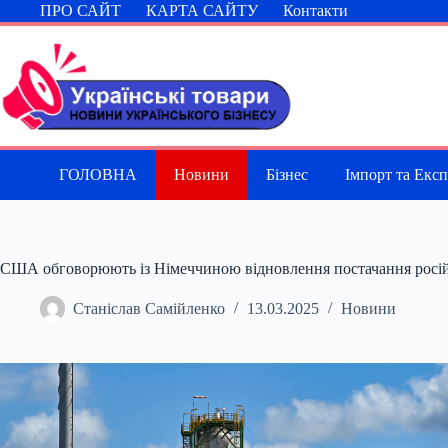
Перейти
ПРО САЙТ
КАРТА САЙТУ
Контакти
до
вмісту
ГОЛОВНА
Новини
Бізнес
Імпорт та Екс
США обговорюють із Німеччиною відновлення постачання російс
Станіслав Самійленко
13.03.2025
Новини