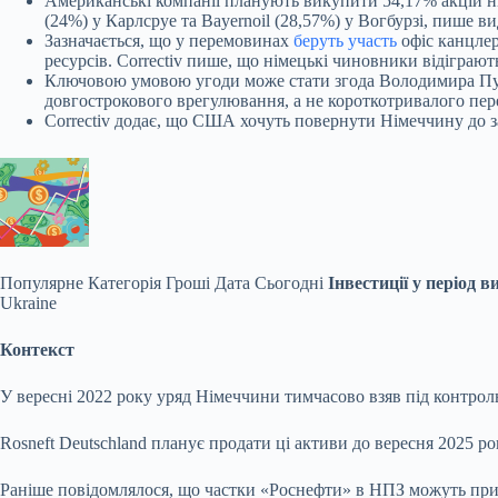
Американські компанії планують викупити 54,17% акцій н
(24%) у Карлсруе та Bayernoil (28,57%) у Вогбурзі, пише в
Зазначається, що у перемовинах
беруть участь
офіс канцле
ресурсів. Correctiv пише, що німецькі чиновники відіграю
Ключовою умовою угоди може стати згода Володимира Пут
довгострокового врегулювання, а не короткотривалого пер
Correctiv додає, що США хочуть повернути Німеччину до за
Популярне
Категорія Гроші Дата Сьогодні
Інвестиції у період в
Ukraine
Контекст
У вересні 2022 року уряд Німеччини тимчасово взяв під контроль 
Rosneft Deutschland планує продати ці активи до вересня 2025 р
Раніше повідомлялося, що частки «Роснефти» в НПЗ можуть прид