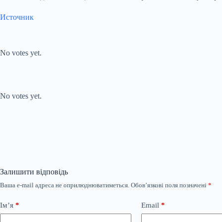
Источник
Submit Rating
Rate this item:
No votes yet.
Submit Rating
Rate this item:
No votes yet.
Залишити відповідь
Ваша e-mail адреса не оприлюднюватиметься.
Обов’язкові поля позначені
*
Ім’я
*
Email
*