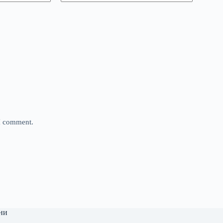
 I comment.
ни