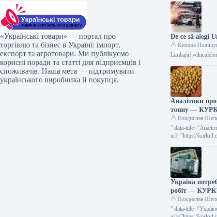
«Українські товари» — портал про
De ce să alegi 
торгівлю та бізнес в Україні: імпорт,
Килина Поліщу
експорт та агротовари. Ми публікуємо
Limbajul vehiculelor
корисні поради та статті для підприємців і
споживачів. Наша мета — підтримувати
українського виробника й покупця.
Аналітики про
тонну — КУР
Владислав Шеп
” data-title=”Анал
url=”https://kurkul
sezonu”> Аналітик
Україна потреб
робіт — КУР
Владислав Шеп
” data-title=”Укра
url=”https://kurku