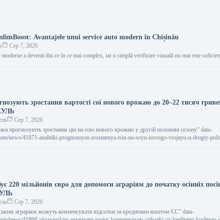
UnlimBoost: Avantajele unui service auto modern în Chișinău
к
Сер 7, 2026
 moderne a devenit din ce în ce mai complex, iar o simplă verificare vizuală nu mai este sufici
гнозують зростання вартості сої нового врожаю до 20–22 тисяч гриве
КУЛЬ
ель
Сер 7, 2026
ітики прогнозують зростання цін на сою нового врожаю у другій половині сезону” data-
.com/news/41871-analitiki-prognozuyut-zrostannya-tsin-na-soyu-novogo-vrojayu-u-drugiy-polo
и прогнозують зростання цін на сою…
ує 220 мільйонів євро для допомоги аграріям до початку осінніх пос
КУЛЬ
ель
Сер 7, 2026
їнським аграріям можуть компенсувати відсотки за кредитами коштом ЄС” data-
l.com/news/41868-ukrayinskim-agrariyam-mojut-kompensuvati-vidsotki-za-kreditami-koshtom-