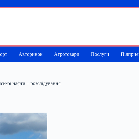
порт
Авторинок
Агротовари
Послуги
Підприє
ької нафти – розслідування