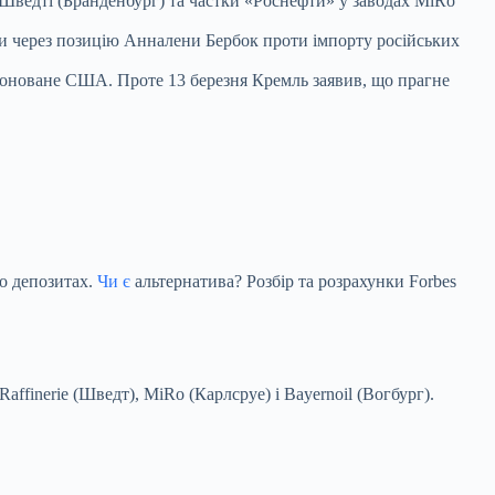
Шведті (Бранденбург) та частки «Роснефти» у заводах MiRo
 через позицію Анналени Бербок проти імпорту російських
оноване США. Проте 13 березня Кремль заявив, що прагне
о депозитах.
Чи є
альтернатива? Розбір та розрахунки Forbes
ffinerie (Шведт), MiRo (Карлсруе) і Bayernoil (Вогбург).