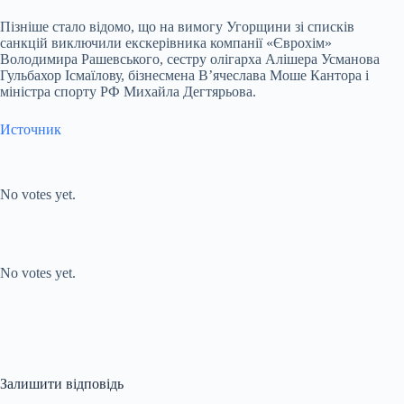
Пізніше стало відомо, що на вимогу Угорщини зі списків
санкцій виключили екскерівника компанії «Єврохім»
Володимира Рашевського, сестру олігарха Алішера Усманова
Гульбахор Ісмаїлову, бізнесмена В’ячеслава Моше Кантора і
міністра спорту РФ Михайла Дегтярьова.
Источник
Submit Rating
Rate this item:
No votes yet.
Submit Rating
Rate this item:
No votes yet.
Залишити відповідь