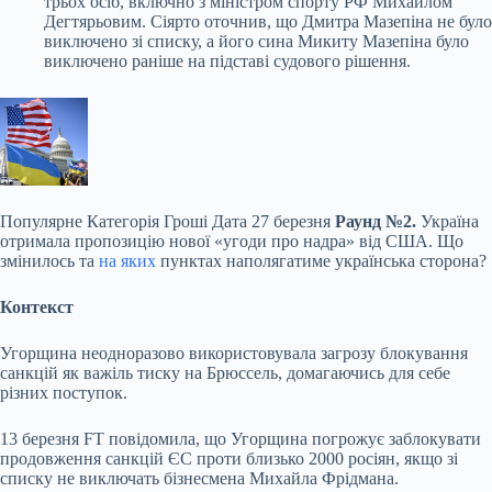
трьох осіб, включно з міністром спорту РФ Михайлом
Дегтярьовим. Сіярто оточнив, що Дмитра Мазепіна не було
виключено зі списку, а його сина Микиту Мазепіна було
виключено раніше на підставі судового рішення.
Популярне
Категорія Гроші Дата 27 березня
Раунд №2.
Україна
отримала пропозицію нової «угоди про надра» від США. Що
змінилось та
на яких
пунктах наполягатиме українська сторона?
Контекст
Угорщина неодноразово використовувала загрозу блокування
санкцій як важіль тиску на Брюссель, домагаючись для себе
різних поступок.
13 березня FT повідомила, що Угорщина погрожує заблокувати
продовження санкцій ЄС проти близько 2000 росіян, якщо зі
списку не виключать бізнесмена Михайла Фрідмана.