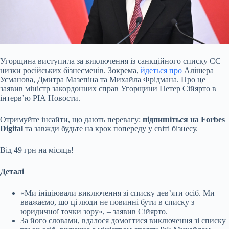
Угорщина виступила за виключення із санкційного списку ЄС
низки російських бізнесменів. Зокрема,
йдеться про
Алішера
Усманова, Дмитра Мазепіна та Михайла Фрідмана. Про
це
заявив міністр закордонних справ Угорщини Петер Сійярто в
інтервʼю РІА Новости.
Отримуйте інсайти, що дають перевагу:
підпишіться на Forbes
Digital
та завжди будьте на крок попереду у світі бізнесу.
Від 49 грн на місяць!
Деталі
«Ми ініціювали виключення зі списку девʼяти осіб. Ми
вважаємо, що ці люди не повинні бути в списку з
юридичної точки зору», – заявив Сійярто.
За його словами, вдалося домогтися виключення зі списку