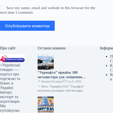
Save my name, email and website in this browser for the
next time I comment.
Опублікувати коментар
Про сайт
Останні новини
Інформ
П
С
«Українські
К
товари» —
С
“Укрнафта” придбає 100
портал про
К
автоцистерн для зміцнення
торгівлю та
и
безпеки доставки палива
Килина Поліщук
Сер 8, 2026
бізнес в
“> Фото: Укрнафта ПАТ "Укрнафта"
Україні:
неухильно розширює свій автопарк
імпорт,
цистерн для підвищення стабільності
експорт та
забезпечення пальним по всій території
агротовари.
держави, проінформувала…
Ми
публікуємо