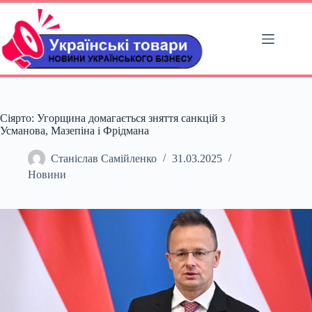
Перейти
до
вмісту
Сіярто: Угорщина домагається зняття санкцій з
Усманова, Мазепіна і Фрідмана
Станіслав Самійленко
31.03.2025
Новини