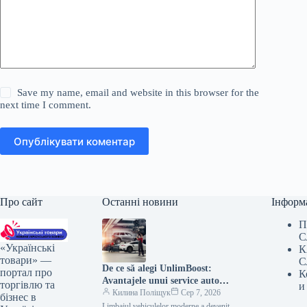
Save my name, email and website in this browser for the
next time I comment.
Опублікувати коментар
Про сайт
Останні новини
Інформ
П
С
«Українські
К
товари» —
С
De ce să alegi UnlimBoost:
портал про
К
Avantajele unui service auto
торгівлю та
и
modern în Chișinău
Килина Поліщук
Сер 7, 2026
бізнес в
Limbajul vehiculelor moderne a devenit