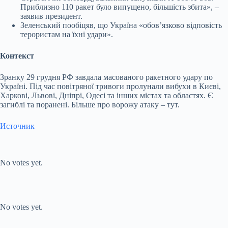
Приблизно 110 ракет було випущено, більшість збита», –
заявив президент.
Зеленський пообіцяв, що Україна «обовʼязково відповість
терористам на їхні удари».
Контекст
Зранку 29 грудня РФ завдала масованого ракетного удару по
Україні. Під час повітряної тривоги пролунали вибухи в Києві,
Харкові, Львові, Дніпрі, Одесі та інших містах та областях. Є
загиблі та поранені. Більше про ворожу атаку – тут.
Источник
Submit Rating
Rate this item:
No votes yet.
Submit Rating
Rate this item:
No votes yet.