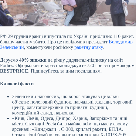
РФ 29 грудня вранці випустила по Україні приблизно 110 ракет,
більшу частину збито. Про це повідомив президент
Володимир
Зеленський
, коментуючи російську
ракетну атаку
.
Даруємо
40% знижки
на річну диджитал-підписку на сайт
Forbes. Оформлюйте зараз і заощаджуйте 720 грн за промокодом
BESTPRICE
. Підписуйтесь за цим посиланням.
Ключові факти
Зеленський наголосив, що ворог атакував цивільні
обʼєкти: пологовий будинок, навчальні заклади, торговий
центр, багатоповерхівки та приватні будинки,
комерційний склад, парковка.
«Київ, Львів, Одеса, Дніпро, Харків, Запоріжжя та інші
міста. Сьогодні Росія била майже всім, що має у своєму
арсеналі: «Кинджали», С-300, крилаті ракети, БПЛА.
Стратегічні бомбардувальники запускали Х-101/Х-505.