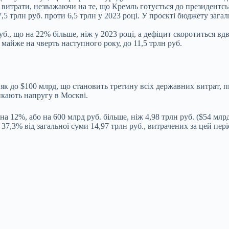
витрати, незважаючи на те, що Кремль готується до президентськ
,5 трлн руб. проти 6,5 трлн у 2023 році. У проєкті бюджету зага
., що на 22% більше, ніж у 2023 році, а дефіцит скоротиться вдв
 майже на чверть наступного року, до 11,5 трлн руб.
ш як до $100 млрд, що становить третину всіх державних витрат, 
ликають напругу в Москві.
а 12%, або на 600 млрд руб. більше, ніж 4,98 трлн руб. ($54 млр
37,3% від загальної суми 14,97 трлн руб., витрачених за цей пері