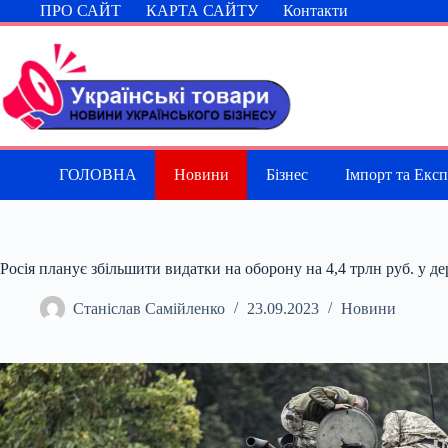
Перейти
ПРО САЙТ
КАРТА САЙТУ
Контакти
до
вмісту
ГОЛОВНА
Новини
Бізнес
Імпорт та Екс
Росія планує збільшити видатки на оборону на 4,4 трлн руб. у 
Станіслав Самійленко
23.09.2023
Новини