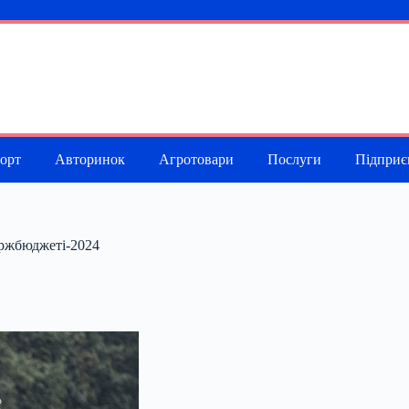
порт
Авторинок
Агротовари
Послуги
Підприє
держбюджеті-2024