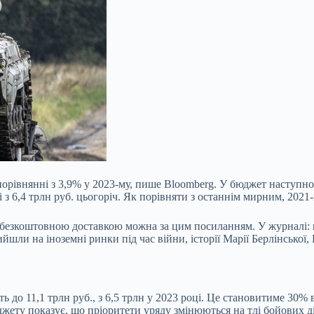
орівнянні з 3,9% у 2023-му, пише Bloomberg. У бюджет наступно
і з 6,4 трлн руб. цьогоріч. Як порівняти з останнім мирним, 2021-
 безкоштовною доставкою можна за цим посиланням. У журналі: 
йшли на іноземні ринки під час війни, історії Марії Берлінської
ть до 11,1 трлн руб., з 6,5 трлн у 2023 році. Це становитиме 30%
джету показує, що пріоритети уряду змінюються на тлі бойових д