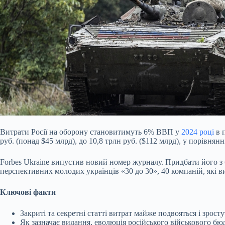
Витрати Росії на оборону становитимуть 6% ВВП у
2024 році
в п
руб. (понад $45 млрд), до 10,8 трлн руб. ($112 млрд), у порівнянн
Forbes Ukraine випустив новий номер журналу. Придбати його з
перспективних молодих українців «30 до 30», 40 компаній, які ви
Ключові факти
Закриті та секретні статті витрат майже подвояться і зросту
Як зазначає видання, еволюція російського військового бю