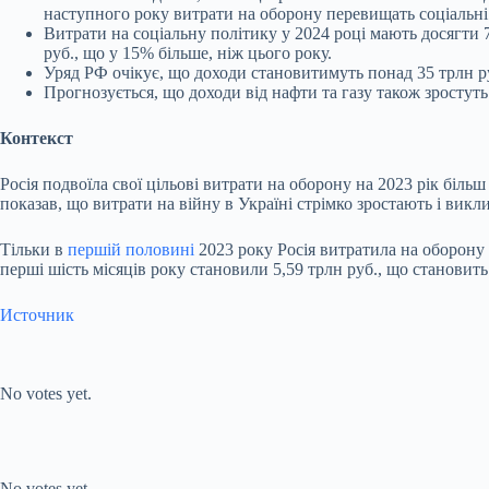
наступного року витрати на оборону перевищать соціальні 
Витрати на соціальну політику у 2024 році мають досягти 7
руб., що у 15% більше, ніж цього року.
Уряд РФ очікує, що доходи становитимуть понад 35 трлн руб
Прогнозується, що доходи від нафти та газу також зростуть
Контекст
Росія подвоїла свої цільові витрати на оборону на 2023 рік біль
показав, що витрати на війну в Україні стрімко зростають і вик
Тільки в
першій половині
2023 року Росія витратила на оборону н
перші шість місяців року становили 5,59 трлн руб., що становить 
Источник
Submit Rating
Rate this item:
No votes yet.
Submit Rating
Rate this item:
No votes yet.