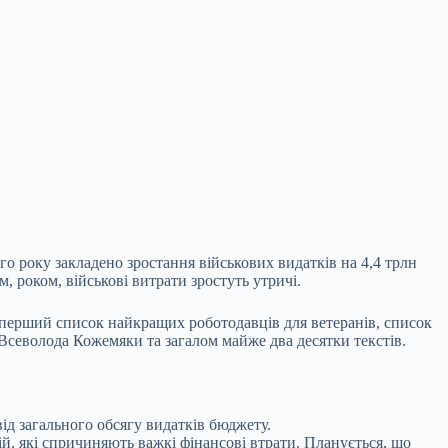
го року закладено зростання військових видатків
на 4,4 трлн
м, роком, військові витрати зростуть утричі.
перший список найкращих роботодавців для ветеранів, список
, Всеволода Кожемяки та загалом майже два десятки текстів.
 від загального обсягу видатків бюджету.
ій, які спричиняють важкі фінансові втрати. Планується, що