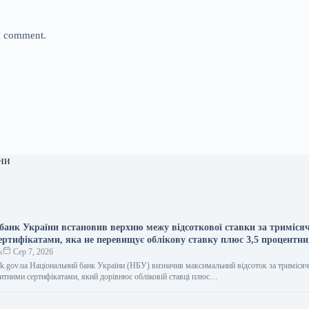
 I comment.
ни
банк України встановив верхню межу відсоткової ставки за триміс
ертифікатами, яка не перевищує облікову ставку плюс 3,5 процентни
к
Сер 7, 2026
bank.gov.ua Національний банк України (НБУ) визначив максимальний відсоток за триміся
тними сертифікатами, який дорівнює обліковій ставці плюс…