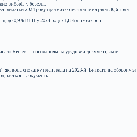
их виборів у березні.
льні видатки 2024 року прогнозуються лише на рівні 36,6 трлн
ічі, до 0,9% ВВП у 2024 році з 1,8% в цьому році.
писало Reuters із посиланням на урядовий документ, який
д), які вона спочатку планувала на 2023-й. Витрати на оборону за
од, ідеться в документі.