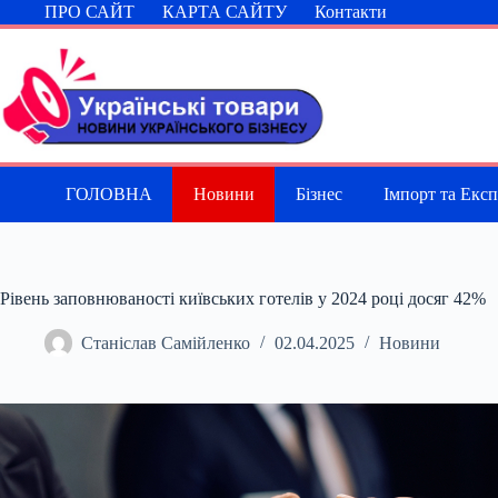
Перейти
ПРО САЙТ
КАРТА САЙТУ
Контакти
до
вмісту
ГОЛОВНА
Новини
Бізнес
Імпорт та Екс
Рівень заповнюваності київських готелів у 2024 році досяг 42%
Станіслав Самійленко
02.04.2025
Новини