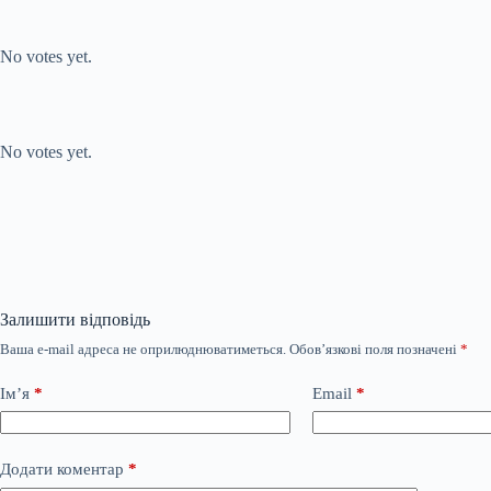
Submit Rating
Rate this item:
No votes yet.
Submit Rating
Rate this item:
No votes yet.
Залишити відповідь
Ваша e-mail адреса не оприлюднюватиметься.
Обов’язкові поля позначені
*
Ім’я
*
Email
*
Додати коментар
*