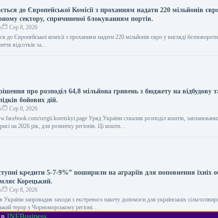
ється до Європейської Комісії з проханням надати 220 мільйонів євр
рному сектору, спричиненої блокуванням портів.
к
Сер 8, 2026
ся до Європейської комісії з проханням надати 220 мільйонів євро у вигляді безповоротн
иття відсотків за…
ішення про розподіл 64,8 мільйона гривень з бюджету на відбудову т
ідків бойових дій.
к
Сер 8, 2026
ww.facebook.com/sergii.koretskyi.page Уряд України схвалив розподіл коштів, заплановани
исі на 2026 рік, для розвитку регіонів. Ці кошти…
тупні кредити 5-7-9%” поширили на аграріїв для поповнення їхніх о
омляє Корецький.
к
Сер 8, 2026
ів України запровадив заходи з екстреного пакету допомоги для українських сільгоспвир
ський терор у Чорноморському регіоні…
 в
INFBusiness