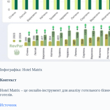
Інфографіка: Hotel Matrix
Контекст
Hotel Matrix – це онлайн-інструмент для аналізу готельного бізне
готелів.
Источник