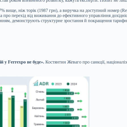
 став роком впевненого розвитку, кажуть експерти. Попит не лише
% вище, ніж торік (1987 грн), а виручка на доступний номер (Rev
 а про перехід від виживання до ефективного управління дохідні
ренням, демонструють структурне зростання й покращення тарифно
й у Ferrexpo не буде».
Костянтин Жеваго про санкції, націоналіза