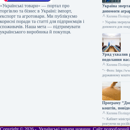
«Українські товари» — портал про
Україна зверта
торгівлю та бізнес в Україні: імпорт,
допомоги агра
експорт та агротовари. Ми публікуємо
Килина Поліщу
корисні поради та статті для підприємців і
> Україна звернула
споживачів. Наша мета — підтримувати
допомоги для покр
українського виробника й покупця.
Уряд ухвалив р
подолання насл
Килина Поліщу
“> Фото: https://w
державному коштор
Програму “Дос
коштів, повід
Килина Поліщу
“> Кабінет міністр
реагуючи на росій
Copyright © 2026 - Українські товари новини. Сайт розроблений