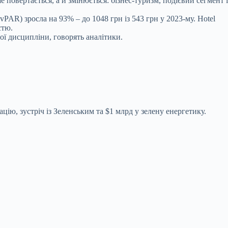
 повертається, а й змінюється: бізнес-туризм, подієвий сегмент і
PAR) зросла на 93% – до 1048 грн із 543 грн у 2023-му. Hotel
стю.
ї дисципліни, говорять аналітики.
цію, зустріч із Зеленським та $1 млрд у зелену енергетику.