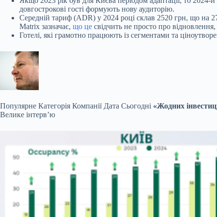
Якщо 2023 рік був для Києва періодом адаптації, то 2024-й
довгострокові гості формують нову аудиторію.
Середній тариф (ADR) у 2024 році склав 2520 грн, що на 27
Matrix зазначає,
що це
свідчить не просто про відновлення,
Готелі, які грамотно працюють із сегментами та ціноутво
Популярне
Категорія Компанії Дата Сьогодні
«Жодних інвестиці
Велике інтерв’ю