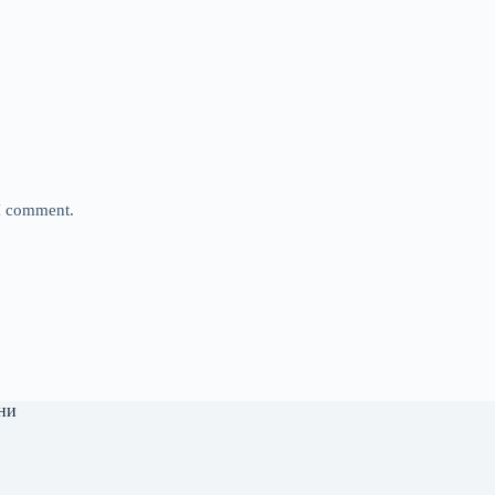
 I comment.
ни