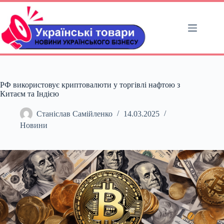
Перейти
до
вмісту
РФ використовує криптовалюти у торгівлі нафтою з
Китаєм та Індією
Станіслав Самійленко
14.03.2025
Новини