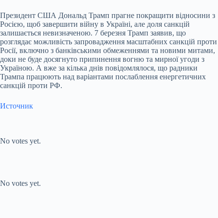
Президент США Дональд Трамп прагне покращити відносини з
Росією, щоб завершити війну в Україні, але доля санкцій
залишається невизначеною. 7 березня Трамп заявив, що
розглядає можливість запровадження масштабних санкцій проти
Росії, включно з банківськими обмеженнями та новими митами,
доки не буде досягнуто припинення вогню та мирної угоди з
Україною. А вже за кілька днів повідомлялося, що радники
Трампа працюють над варіантами послаблення енергетичних
санкцій проти РФ.
Источник
Submit Rating
Rate this item:
No votes yet.
Submit Rating
Rate this item:
No votes yet.