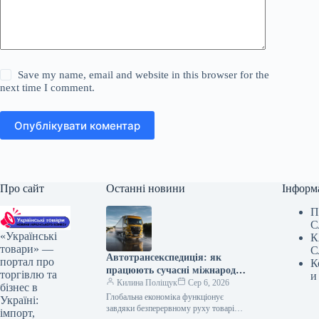
Save my name, email and website in this browser for the
next time I comment.
Опублікувати коментар
Про сайт
Останні новини
Інформ
П
С
«Українські
К
товари» —
С
Автотрансекспедиція: як
портал про
К
працюють сучасні міжнародні
торгівлю та
и
автомобільні перевезення
Килина Поліщук
Сер 6, 2026
бізнес в
вантажів
Глобальна економіка функціонує
Україні:
завдяки безперервному руху товарів
імпорт,