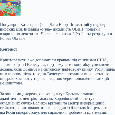
Популярне
Категорія Гроші Дата Вчора
Інвестиції у період
високих цін.
Інфляція «зʼїла» дохідність ОВДП, податки
вдарили по депозитах. Чи є альтернатива? Розбір та розрахунки
Forbes Ukraine
Контекст
Криптовалюти вже допомагали країнам під санкціями США,
таким як Іран і Венесуела, підтримувати економіку, уникаючи
долара, який домінує на світовому нафтовому ринку. Росія пішла
цим шляхом після того, як Венесуела посилила використання
цифрових валют у торгівлі нафтою через поновлення санкцій
Вашингтона.
За оцінками джерела, яке консультує Кремль, а також
аналітичних центрів, таких як Королівський інститут
об’єднаних служб Великої Британії та Центр інформаційної
стійкості, криптовалюти – лише один із багатьох інструментів,
які Росія використовує для вирішення проблем із платежами.