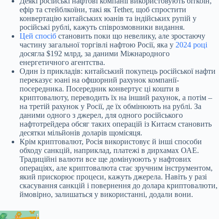
Деякі російські нафтові компанії використовують біткоїн,
ефір та стейблкоїни, такі як Tether, щоб спростити
конвертацію китайських юанів та індійських рупій у
російські рублі, кажуть співрозмовники видання.
Цей спосіб
становить поки що невелику, але зростаючу
частину загальної торгівлі нафтою Росії, яка у
2024 році
досягла $192 млрд, за даними Міжнародного
енергетичного агентства.
Один із прикладів: китайський покупець російської нафти
переказує юані на офшорний рахунок компанії-
посередника. Посередник конвертує ці кошти в
криптовалюту, переводить їх на інший рахунок, а потім –
на третій рахунок у Росії, де їх обмінюють на рублі. За
даними одного з джерел, для одного російського
нафтотрейдера обсяг таких операцій із Китаєм становить
десятки мільйонів доларів щомісяця.
Крім криптовалют, Росія використовує й інші способи
обходу санкцій, наприклад, платежі в дирхамах ОАЕ.
Традиційні валюти все ще домінуюють у нафтових
операціях, але криптовалюта стає зручним інструментом,
який прискорює процеси, кажуть джерела. Навіть у разі
скасування санкцій і повернення до долара криптовалюти,
ймовірно, залишаться у використанні, додали вони.