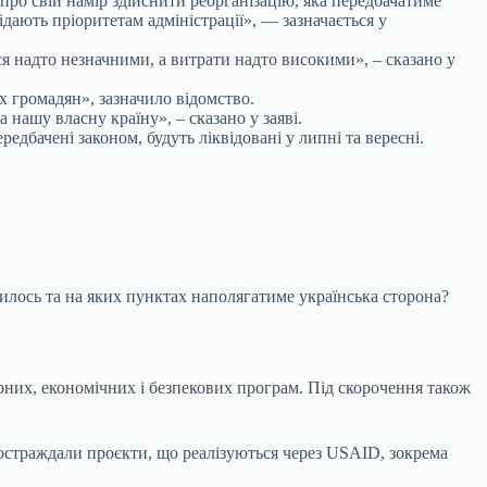
о свій намір здійснити реорганізацію, яка передбачатиме
дають пріоритетам адміністрації», — зазначається у
я надто незначними, а витрати надто високими», – сказано у
 громадян», зазначило відомство.
нашу власну країну», – сказано у заяві.
дбачені законом, будуть ліквідовані у липні та вересні.
лось та на яких пунктах наполягатиме українська сторона?
них, економічних і безпекових програм. Під скорочення також
постраждали проєкти, що реалізуються через USAID, зокрема