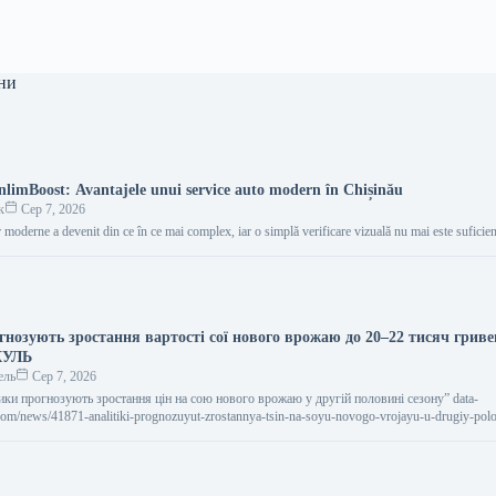
ни
UnlimBoost: Avantajele unui service auto modern în Chișinău
к
Сер 7, 2026
 moderne a devenit din ce în ce mai complex, iar o simplă verificare vizuală nu mai este sufici
гнозують зростання вартості сої нового врожаю до 20–22 тисяч гриве
КУЛЬ
ель
Сер 7, 2026
ітики прогнозують зростання цін на сою нового врожаю у другій половині сезону” data-
.com/news/41871-analitiki-prognozuyut-zrostannya-tsin-na-soyu-novogo-vrojayu-u-drugiy-polo
и прогнозують зростання цін на сою…