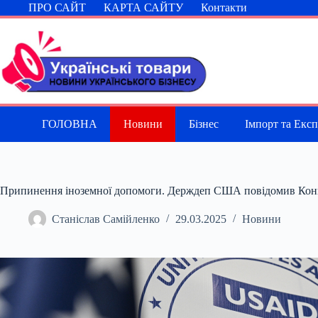
Перейти
ПРО САЙТ
КАРТА САЙТУ
Контакти
до
вмісту
ГОЛОВНА
Новини
Бізнес
Імпорт та Екс
Припинення іноземної допомоги. Держдеп США повідомив Конг
Станіслав Самійленко
29.03.2025
Новини