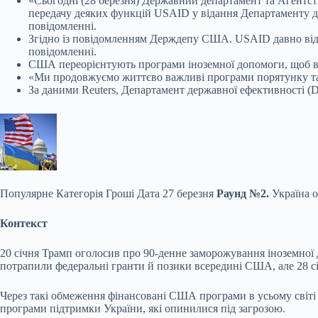
«Сьогодні (28 березня) Державний департамент та Агентс
передачу деяких функцій USAID у відання Департаменту 
повідомленні.
Згідно із повідомленням Держдепу США. USAID давно відхил
повідомленні.
США переорієнтують програми іноземної допомоги, щоб во
«Ми продовжуємо життєво важливі програми порятунку та ро
За даними Reuters, Департамент державної ефективності (D
Популярне
Категорія Гроші Дата 27 березня
Раунд №2.
Україна 
Контекст
20 січня Трамп оголосив про 90-денне заморожування іноземної 
потрапили федеральні гранти й позики всередині США, але 28 сі
Через такі обмеження фінансовані США програми в усьому світі 
програми підтримки України, які опинилися під загрозою.