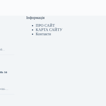
Інформація
ПРО САЙТ
КАРТА САЙТУ
Контакти
entă…
нь за
vini-