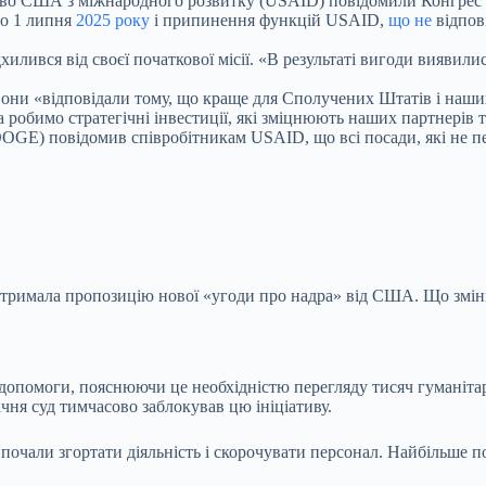
тво США з міжнародного розвитку (USAID) повідомили Конгрес пр
до 1 липня
2025 року
і припинення функцій USAID,
що не
відпові
ився від своєї початкової місії. «В результаті вигоди виявилис
ни «відповідали тому, що краще для Сполучених Штатів і наших
бимо стратегічні інвестиції, які зміцнюють наших партнерів та 
OGE) повідомив співробітникам USAID, що всі посади, які не пере
отримала пропозицію нової «угоди про надра» від США. Що зміни
допомоги, пояснюючи це необхідністю перегляду тисяч гуманітар
чня суд тимчасово заблокував цю ініціативу.
почали згортати діяльність і скорочувати персонал. Найбільше 