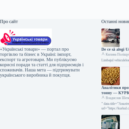
Про сайт
Останні нови
«Українські товари» — портал про
De ce să alegi 
торгівлю та бізнес в Україні: імпорт,
Килина Поліщу
експорт та агротовари. Ми публікуємо
Limbajul vehiculelor
корисні поради та статті для підприємців і
споживачів. Наша мета — підтримувати
українського виробника й покупця.
Аналітики про
тонну — КУР
Владислав Шеп
” data-title=”Анал
url=”https://kurkul
sezonu”> Аналітик