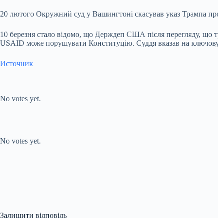
20 лютого Окружний суд у Вашингтоні скасував указ Трампа про
10 березня стало відомо, що Держдеп США після перегляду, що т
USAID може порушувати Конституцію. Суддя вказав на ключову р
Источник
Submit Rating
Rate this item:
No votes yet.
Submit Rating
Rate this item:
No votes yet.
Залишити відповідь