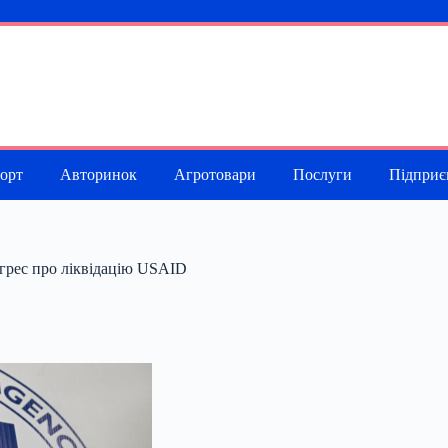
порт
Авторинок
Агротовари
Послуги
Підприє
рес про ліквідацію USAID