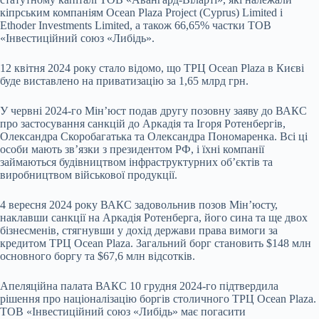
кіпрським компаніям Ocean Plaza Project (Cyprus) Limited і
Ethoder Investments Limited, а також 66,65% частки ТОВ
«Інвестиційний союз «Либідь».
12 квітня 2024 року стало відомо, що ТРЦ Ocean Plaza в Києві
буде виставлено на приватизацію за 1,65 млрд грн.
У червні 2024-го Мінʼюст подав другу позовну заяву до ВАКС
про застосування санкцій до Аркадія та Ігоря Ротенбергів,
Олександра Скоробагатька та Олександра Пономаренка. Всі ці
особи мають звʼязки з президентом РФ, і їхні компанії
займаються будівництвом інфраструктурних обʼєктів та
виробництвом військової продукції.
4 вересня 2024 року ВАКС задовольнив позов Мінʼюсту,
наклавши санкції на Аркадія Ротенберга, його сина та ще двох
бізнесменів, стягнувши у дохід держави права вимоги за
кредитом ТРЦ Ocean Plaza. Загальний борг становить $148 млн
основного боргу та $67,6 млн відсотків.
Апеляційна палата ВАКС 10 грудня 2024-го підтвердила
рішення про націоналізацію боргів столичного ТРЦ Ocean Plaza.
ТОВ «Інвестиційний союз «Либідь» має погасити