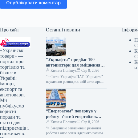
Опублікувати коментар
Про сайт
Останні новини
Інформ
П
С
«Українські
К
товари» —
С
“Укрнафта” придбає 100
портал про
К
автоцистерн для зміцнення
торгівлю та
и
безпеки доставки палива
Килина Поліщук
Сер 8, 2026
бізнес в
“> Фото: Укрнафта ПАТ "Укрнафта"
Україні:
неухильно розширює свій автопарк
імпорт,
цистерн для підвищення стабільності
експорт та
забезпечення пальним по всій території
агротовари.
держави, проінформувала…
Ми
публікуємо
“Енергоатом” повернув у
корисні
роботу п’ятий енергоблок
поради та
після планового технічного
Килина Поліщук
Сер 8, 2026
статті для
обслуговування.
підприємців і
“> Завершено заплановані ремонтні
роботи з оновлення ядерного палива
споживачів.