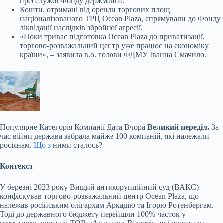
пресслужбі Фонду держмайна.
Кошти, отримані від оренди торгових площ
націоналізованого ТРЦ Ocean Plaza, спрямували до Фонду
ліквідації наслідків збройної агресії.
«Поки триває підготовка Ocean Plaza до приватизації,
торгово-розважальний центр уже працює на економіку
країни», – заявила в.о. голови ФДМУ Іванна Смачило.
Популярне
Категорія Компанії Дата Вчора
Великий переділ.
За
час війни держава забрала майже 100 компаній, які належали
росіянам.
Що з
ними сталось?
Контекст
У березні 2023 року Вищий антикорупційний суд (ВАКС)
конфіскував торгово-розважальний центр Ocean Plaza, що
належав російським олігархам Аркадію та Ігорю Ротенбергам.
Тоді до державного бюджету перейшли 100% часток у
статутному капіталі ТОВ «Авангард-Віларті», які належали