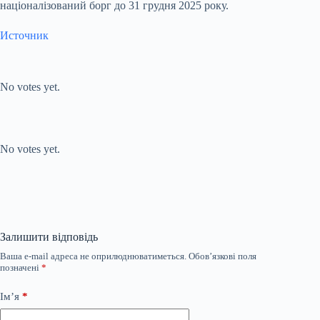
націоналізований борг до 31 грудня 2025 року.
Источник
Submit Rating
Rate this item:
No votes yet.
Submit Rating
Rate this item:
No votes yet.
Залишити відповідь
Ваша e-mail адреса не оприлюднюватиметься.
Обов’язкові поля
позначені
*
Ім’я
*