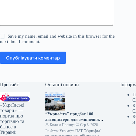
Save my name, email and website in this browser for the
next time I comment.
Опублікувати коментар
Про сайт
Останні новини
Інформ
П
С
«Українські
К
товари» —
С
“Укрнафта” придбає 100
портал про
К
автоцистерн для зміцнення
торгівлю та
и
безпеки доставки палива
Килина Поліщук
Сер 8, 2026
бізнес в
“> Фото: Укрнафта ПАТ "Укрнафта"
Україні:
неухильно розширює свій автопарк