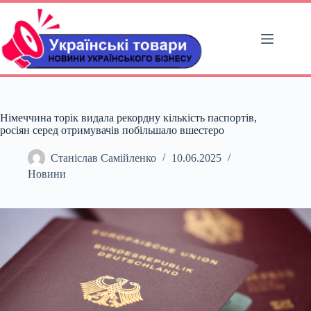
Перейти
до
вмісту
Німеччина торік видала рекордну кількість паспортів,
росіян серед отримувачів побільшало вшестеро
Станіслав Самійленко
10.06.2025
Новини