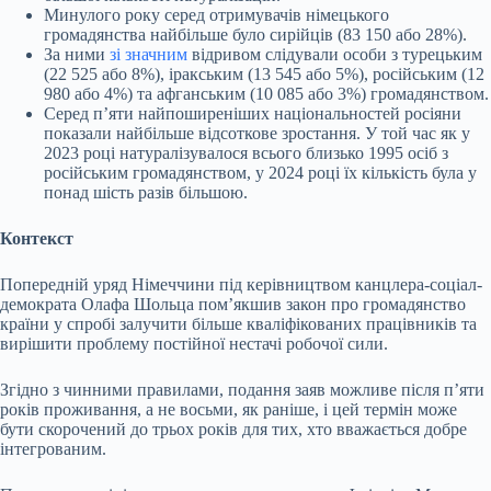
Минулого року серед отримувачів німецького
громадянства найбільше було сирійців (83 150 або 28%).
За ними
зі значним
відривом слідували особи з турецьким
(22 525 або 8%), іракським (13 545 або 5%), російським (12
980 або 4%) та афганським (10 085 або 3%) громадянством.
Серед пʼяти найпоширеніших національностей росіяни
показали найбільше відсоткове зростання. У той час як у
2023 році натуралізувалося всього близько 1995 осіб з
російським громадянством, у 2024 році їх кількість була у
понад шість разів більшою.
Контекст
Попередній уряд Німеччини під керівництвом канцлера-соціал-
демократа Олафа Шольца помʼякшив закон про громадянство
країни у спробі залучити більше кваліфікованих працівників та
вирішити проблему постійної нестачі робочої сили.
Згідно з чинними правилами, подання заяв можливе після пʼяти
років проживання, а не восьми, як раніше, і цей термін може
бути скорочений до трьох років для тих, хто вважається добре
інтегрованим.