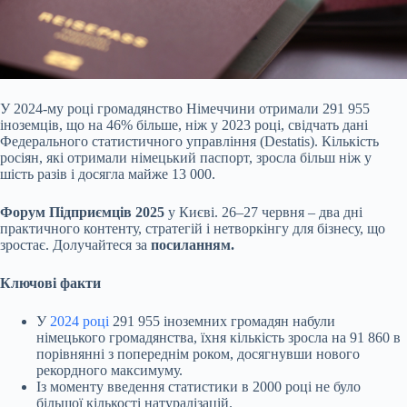
У 2024-му році громадянство Німеччини отримали 291 955
іноземців, що на 46% більше, ніж у 2023 році, свідчать дані
Федерального статистичного управління (Destatis)
. Кількість
росіян, які отримали німецький паспорт, зросла більш ніж у
шість разів і досягла майже 13 000.
Форум Підприємців 2025
у Києві. 26–27 червня – два дні
практичного контенту, стратегій і нетворкінгу для бізнесу, що
зростає. Долучайтеся за
посиланням
.
Ключові факти
У
2024 році
291 955 іноземних громадян набули
німецького громадянства, їхня кількість зросла на 91 860 в
порівнянні з попереднім роком, досягнувши нового
рекордного максимуму.
Із моменту введення статистики в 2000 році не було
більшої кількості натуралізацій.