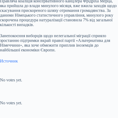
Правляча коаліція консервативного канцлера Фрідріха Мерца,
яка прийшла до влади минулого місяця, вже вжила заходів щодо
скасування прискореного шляху отримання громадянства. За
даними Німецького статистичного управління, минулого року
скорочена процедура натуралізації становила 7% від загальної
кількості випадків.
Занепокоєння виборців щодо нелегальної міграції сприяло
зростанню підтримки вкрай правої партії «Альтернатива для
Німеччини», яка хоче обмежити приплив іноземців до
найбільшої економіки Європи.
Источник
Submit Rating
Rate this item:
No votes yet.
Submit Rating
Rate this item:
No votes yet.