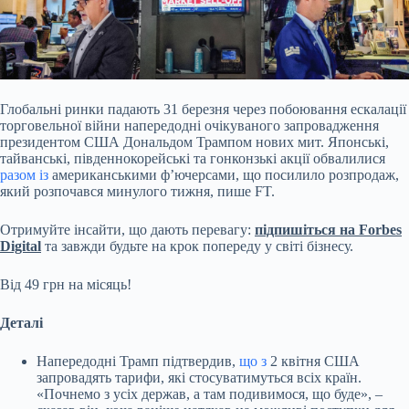
Глобальні ринки падають 31 березня через побоювання ескалації
торговельної війни напередодні очікуваного запровадження
президентом США Дональдом Трампом нових мит.
Японські,
тайванські, південнокорейські та гонконзькі акції обвалилися
разом із
американськими ф’ючерсами, що посилило розпродаж,
який розпочався минулого тижня, пише FT.
Отримуйте інсайти, що дають перевагу:
підпишіться на Forbes
Digital
та завжди будьте на крок попереду у світі бізнесу.
Від 49 грн на місяць!
Деталі
Напередодні Трамп підтвердив,
що з
2 квітня США
запровадять тарифи, які стосуватимуться всіх країн.
«Почнемо з усіх держав, а там подивимося, що буде», –