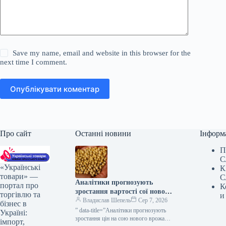
Save my name, email and website in this browser for the
next time I comment.
Опублікувати коментар
Про сайт
Останні новини
Інформ
П
С
«Українські
К
товари» —
С
Аналітики прогнозують
портал про
К
зростання вартості сої нового
торгівлю та
и
врожаю до 20–22 тисяч
Владислав Шепель
Сер 7, 2026
бізнес в
гривень за тонну — КУРКУЛЬ
” data-title=”Аналітики прогнозують
Україні:
зростання цін на сою нового врожаю у
імпорт,