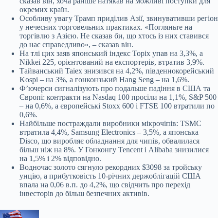
сказав він, хоча раніше натякав на можливі поступки для
окремих країн.
Особливу увагу Трамп приділив Азії, звинувативши регіон
у нечесних торговельних практиках. «Погляньте на
торгівлю з Азією. Не сказав би, що хтось із них ставився
до нас справедливо», – сказав він.
На тлі цих заяв японський індекс Topix упав на 3,3%, а
Nikkei 225, орієнтований на експортерів, втратив 3,9%.
Тайванський Taiex знизився на 4,2%, південнокорейський
Kospi – на 3%, а гонконзький Hang Seng – на 1,6%.
Ф’ючерси сигналізують про подальше падіння в США та
Європі: контракти на Nasdaq 100 просіли на 1,1%, S&P 500
– на 0,6%, а європейські Stoxx 600 і FTSE 100 втратили по
0,6%.
Найбільше постраждали виробники мікрочіпів: TSMC
втратила 4,4%, Samsung Electronics – 3,5%, а японська
Disco, що виробляє обладнання для чипів, обвалилася
більш ніж на 8%. У Гонконгу Tencent і Alibaba знизилися
на 1,5% і 2% відповідно.
Водночас золото сягнуло рекордних $3098 за тройську
унцію, а прибутковість 10-річних держоблігацій США
впала на 0,06 в.п. до 4,2%, що свідчить про перехід
інвесторів до більш безпечних активів.