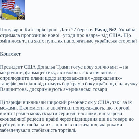
Популярне
Категорія Гроші Дата 27 березня
Раунд №2.
Україна
отримала пропозицію нової «угоди про надра» від США. Що
змінилось та на яких пунктах наполягатиме українська сторона?
Контекст
Президент США Дональд Трамп готує нову хвилю мит – на
мікрочипи, фармацевтику, автомобілі. 2 квітня він має
оприлюднити плани щодо запровадження «дзеркальних»
тарифів, які відповідатимуть бар’єрам з боку країн, що, на думку
Вашингтона, дискримінують американські товари.
Ці тарифи викликали широкий резонанс як у США, так і за їх
межами. Економісти та аналітики попереджають, що торгові
війни Трампа можуть мати серйозні наслідки: від загрози
економічної рецесії в країні через підвищення цін на товари до
руйнування глобальних ланцюгів постачання, які роками
забезпечували стабільність торгівлі.