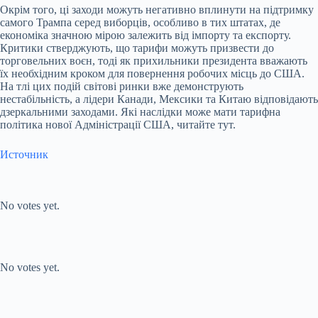
Окрім того, ці заходи можуть негативно вплинути на підтримку
самого Трампа серед виборців, особливо в тих штатах, де
економіка значною мірою залежить від імпорту та експорту.
Критики стверджують, що тарифи можуть призвести до
торговельних воєн, тоді як прихильники президента вважають
їх необхідним кроком для повернення робочих місць до США.
На тлі цих подій світові ринки вже демонструють
нестабільність, а лідери Канади, Мексики та Китаю відповідають
дзеркальними заходами. Які наслідки може мати тарифна
політика нової Адміністрації США, читайте тут.
Источник
Submit Rating
Rate this item:
No votes yet.
Submit Rating
Rate this item:
No votes yet.