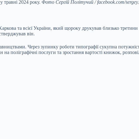
у травні 2024 року.
Фото Сергій Політучий / facebook.com/sergey.p
кова та всієї України, який щороку друкував близько третини від
 стверджував він.
вництвами. Через зупинку роботи типографії сукупна потужніст
ін на поліграфічні послуги та зростання вартості книжок, розпо