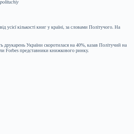
olituchiy
 усієї кількості книг у країні, за словами Політучого. На
ь друкарень України скоротилася на 40%, казав Політучий на
віли Forbes представники книжкового ринку.