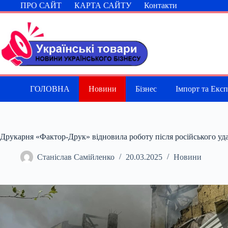
Перейти
ПРО САЙТ
КАРТА САЙТУ
Контакти
до
вмісту
ГОЛОВНА
Новини
Бізнес
Імпорт та Екс
Друкарня «Фактор-Друк» відновила роботу після російського уд
Станіслав Самійленко
20.03.2025
Новини