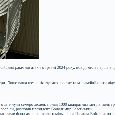
ійської ракетної атаки в травні 2024 року, повідомила перша ві
гри. Якщо ваша компанія стрімко зростає та має амбіції стати л
-го загинули семеро людей, понад 1000 квадратних метрів палітур
 згоріли, розповів президент Володимир Зеленський.
інансував фонд американського мільярдера Говарда Баффета, ро