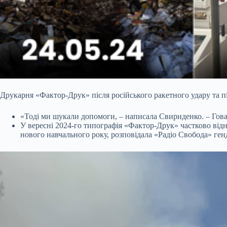
Друкарня «Фактор-Друк» після російського ракетного удару та п
«Тоді ми шукали допомоги, – написала Свириденко. – Гова
У вересні 2024-го типографія «Фактор-Друк» частково від
нового навчального року, розповідала «Радіо Свобода» ге