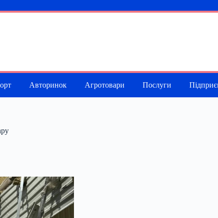
порт
Авторинок
Агротовари
Послуги
Підприє
ару