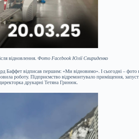
ісля відновлення.
Фото Facebook Юлії Свириденко
рд Баффет відписав першим: «Ми відновимо». І сьогодні – фото 
новила роботу. Підприємство відремонтувало приміщення, запуст
ндиректорка друкарні Тетяна Гринюк.