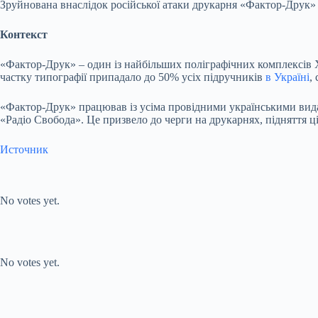
Зруйнована внаслідок російської атаки друкарня «Фактор-Друк» 
Контекст
«Фактор-Друк» – один із найбільших поліграфічних комплексів Хар
частку типографії припадало до 50% усіх підручників
в Україні
,
«Фактор-Друк» працював із усіма провідними українськими вида
«Радіо Свобода». Це призвело до черги на друкарнях, підняття ц
Источник
Submit Rating
Rate this item:
No votes yet.
Submit Rating
Rate this item:
No votes yet.