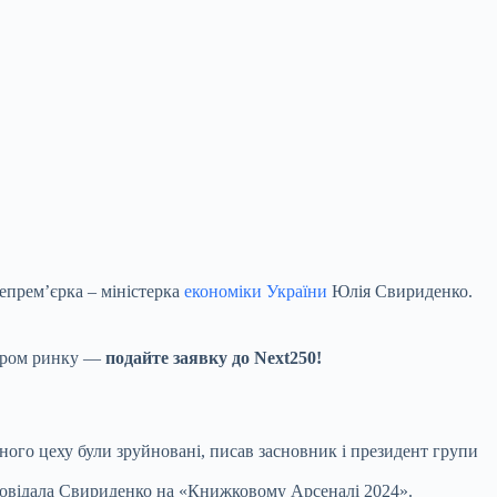
цепремʼєрка – міністерка
економіки України
Юлія Свириденко.
ідером ринку —
подайте заявку до Next250!
ного цеху були зруйновані, писав засновник і президент групи
зповідала Свириденко на «Книжковому Арсеналі 2024».