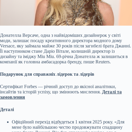
Донателла Версаче, одна з найвідоміших дизайнерок у світі
моди, залишає посаду креативного директора модного дому
Versace, яку займала майже 30 років після загибелі
брата Джанні.
Її наступником стане Даріо Вітале, колишній директор із
дизайну та іміджу Miu Miu. 69-річна Донателла ж залишиться в
компанії як головна амбасадорка бренду, пише Reuters.
Подарунок для справжніх лідерок та лідерів
Сертифікат Forbes — річний доступ до якісної аналітики,
інсайтів та історій успіху, що змінюють мислення.
Деталі та
замовлення
Деталі
Офіційний перехід відбудеться 1 квітня 2025 року. «Для
мене було найбільшою честю продовжувати спадщину