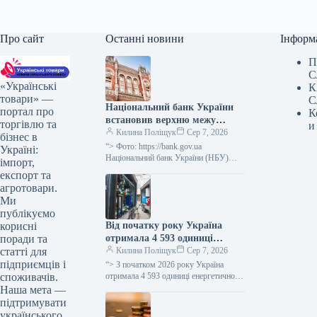
Про сайт
Останні новини
Інформ
П
С
«Українські
К
товари» —
С
Національний банк України
портал про
К
встановив верхню межу
торгівлю та
и
відсоткової ставки за
Килина Поліщук
Сер 7, 2026
бізнес в
тримісячними депозитними
“> Фото: https://bank.gov.ua
Україні:
сертифікатами, яка не
Національний банк України (НБУ)
імпорт,
визначив максимальний відсоток за
перевищує облікову ставку
експорт та
тримісячними обмеженими
плюс 3,5 процентних пункти.
агротовари.
депозитними сертифікатами, який
Ми
дорівнює обліковій ставці плюс…
публікуємо
Від початку року Україна
корисні
отримала 4 593 одиниці
поради та
енергетичного обладнання, ще
Килина Поліщук
Сер 7, 2026
статті для
1 206 очікується.
підприємців і
“> З початком 2026 року Україна
отримала 4 593 одиниці енергетичного
споживачів.
устаткування, включаючи генератори,
Наша мета —
трансформатори, блочно-модульні
підтримувати
котельні (БМК), когенераційні
українського