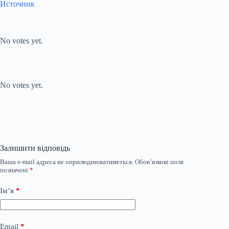
Источник
Submit Rating
Rate this item:
No votes yet.
Submit Rating
Rate this item:
No votes yet.
Залишити відповідь
Ваша e-mail адреса не оприлюднюватиметься.
Обов’язкові поля
позначені
*
Ім’я
*
Email
*