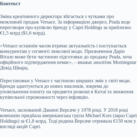
Контекст
Зміна креативного директора збігається з чутками про
можливий продаж Versace. За інформацією джерел, Prada веде
переговори про купівлю бренду у Capri Holdings за приблизно
€1,5 млрд ($1,6 млрд).
«Versace останнім часом втрачає актуальність і поступається
конкурентам у сегменті люксової моди. Призначення Даріо
Вітале може бути частиною підготовки до продажу Prada, хоча
офіційного підтвердження немає», – вважає аналітик Morningstar
Девід Шварц.
Перестановки у Versace є частиною ширших змін у світі моди.
Бренди адаптуються до нових викликів, зокрема до
уповільнення попиту на предмети розкоші в Китаї та зниження
купівельної спроможності через інфляцію.
Versace, заснований Джанні Версаче у 1978 році. У 2018 році
компанію придбала американська група Michael Kors (зараз Capri
Holdings) за €1,8 млрд. Тоді родина Версаче отримала €150 млн у
вигляді акцій Capri.