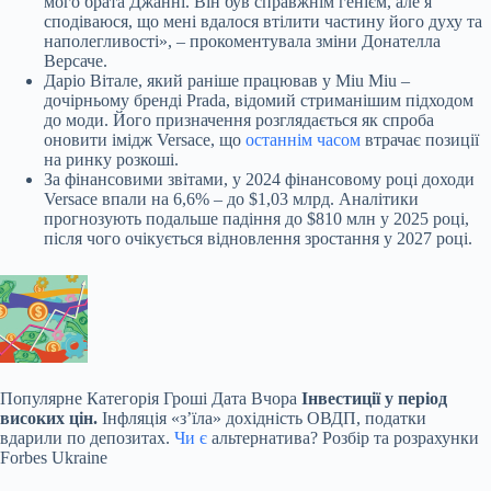
мого брата Джанні. Він був справжнім генієм, але я
сподіваюся, що мені вдалося втілити частину його духу та
наполегливості», – прокоментувала зміни Донателла
Версаче.
Даріо Вітале, який раніше працював у Miu Miu –
дочірньому бренді Prada, відомий стриманішим підходом
до моди. Його призначення розглядається як спроба
оновити імідж Versace, що
останнім часом
втрачає позиції
на ринку розкоші.
За фінансовими звітами, у 2024 фінансовому році доходи
Versace впали на 6,6% – до $1,03 млрд. Аналітики
прогнозують подальше падіння до $810 млн у 2025 році,
після чого очікується відновлення зростання у 2027 році.
Популярне
Категорія Гроші Дата Вчора
Інвестиції у період
високих цін.
Інфляція «зʼїла» дохідність ОВДП, податки
вдарили по депозитах.
Чи є
альтернатива? Розбір та розрахунки
Forbes Ukraine