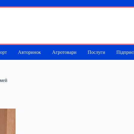
порт
Авторинок
Агротовари
Послуги
Підприє
імей