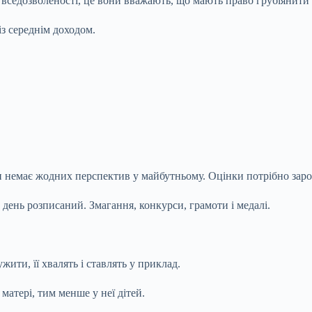
 вседозволеності, це вони вважають, що мають право грубіянити 
із
середнім доходом.
и немає жодних перспектив у майбутньому. Оцінки потрібно заро
 день розписаний. Змагання, конкурси, грамоти і медалі.
ити, її хвалять і ставлять у приклад.
матері, тим менше у неї дітей.