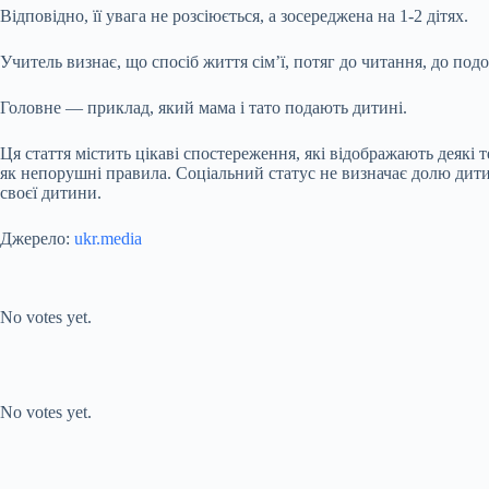
Відповідно, її увага не розсіюється, а зосереджена на 1-2 дітях.
Учитель визнає, що спосіб життя сім’ї, потяг до читання, до под
Головне — приклад, який мама і тато подають дитині.
Ця стаття містить цікаві спостереження, які відображають деякі 
як непорушні правила. Соціальний статус не визначає долю дити
своєї дитини.
Джерело:
ukr.media
Submit Rating
Rate this item:
No votes yet.
Submit Rating
Rate this item:
No votes yet.