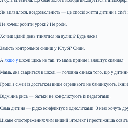
Я була впевнена, що саме золота молодь виховується в атмосфері
Як виявилося, вседозволеність — це спосіб життя дитини з сім’ї 
Не хочеш робити уроки? Не роби.
Хочеш цілий день тинятися на вулиці? Будь ласка.
Замість контрольної сидиш у Ютубі? Сиди.
А
якщо у
школі щось не так, то мама прийде і влаштує скандал.
Мама, яка свариться в школі — головна ознака того, що у дитин
Гроші з сімей із достатком вище середнього не байдикують. Їхній
Відмінна риса — батьки не конфліктують із педагогами.
Сама дитина — рідко конфліктує з однолітками. З нею хочуть друж
Цікаве спостереження: чим вищий інтелект і престижніша освіта 