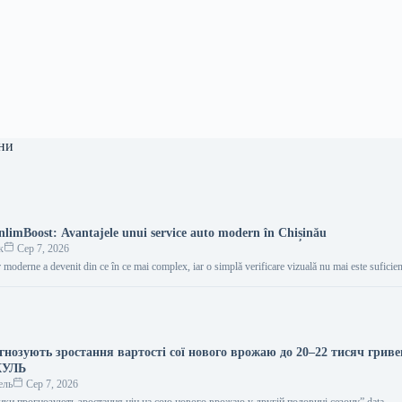
ни
UnlimBoost: Avantajele unui service auto modern în Chișinău
к
Сер 7, 2026
 moderne a devenit din ce în ce mai complex, iar o simplă verificare vizuală nu mai este sufici
гнозують зростання вартості сої нового врожаю до 20–22 тисяч гриве
КУЛЬ
ель
Сер 7, 2026