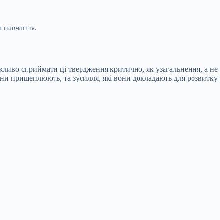
а навчання.
важливо сприймати ці твердження критично, як узагальнення, а не
они прищеплюють, та зусилля, які вони докладають для розвитку