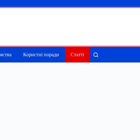
мства
Користні поради
Статті