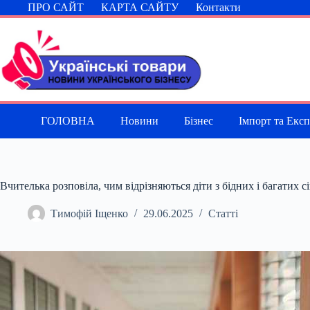
Перейти
ПРО САЙТ
КАРТА САЙТУ
Контакти
до
вмісту
ГОЛОВНА
Новини
Бізнес
Імпорт та Екс
Вчителька розповіла, чим відрізняються діти з бідних і багатих с
Тимофій Іщенко
29.06.2025
Статті