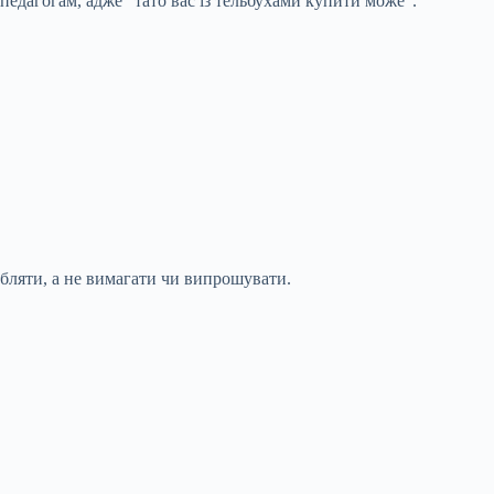
педагогам, адже “тато вас із тельбухами купити може”.
бляти, а не вимагати чи випрошувати.