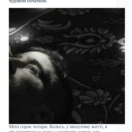
чудовим початком.
Мені сорок чотири. Колись, у минулому житті, я
міг піднятися на вежу і закріпити антену для