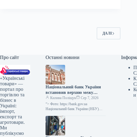
ДАЛІ
Про сайт
Останні новини
Інформ
П
С
«Українські
К
товари» —
С
Національний банк України
портал про
К
встановив верхню межу
торгівлю та
и
відсоткової ставки за
Килина Поліщук
Сер 7, 2026
бізнес в
тримісячними депозитними
“> Фото: https://bank.gov.ua
Україні:
сертифікатами, яка не
Національний банк України (НБУ)
імпорт,
визначив максимальний відсоток за
перевищує облікову ставку
експорт та
тримісячними обмеженими
плюс 3,5 процентних пункти.
агротовари.
депозитними сертифікатами, який
Ми
дорівнює обліковій ставці плюс…
публікуємо