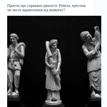
Притча про справжні цінності. Робота, престиж
чи чисте задоволення від моменту?