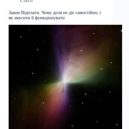
Статті
Закон Відплати. Чому доля не діє самостійно, і
як змусити її функціонувати