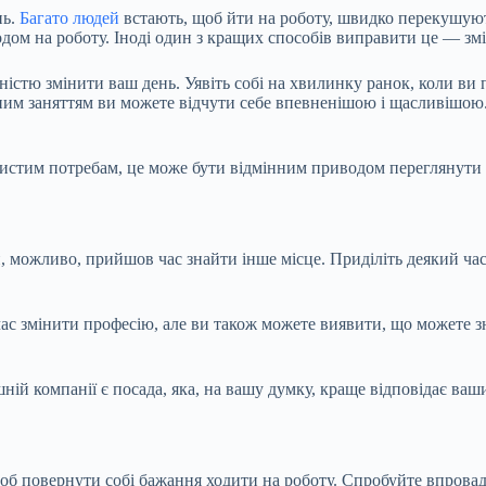
нь.
Багато людей
встають, щоб йти на роботу, швидко перекушують 
ходом на роботу. Іноді один з кращих способів виправити це — зм
ністю змінити ваш день. Уявіть собі на хвилинку ранок, коли в
ним заняттям ви можете відчути себе впевненішою і щасливішою.
истим потребам, це може бути відмінним приводом переглянути р
ти, можливо, прийшов час знайти інше місце. Приділіть деякий ча
 час змінити професію, але ви також можете виявити, що можете 
ій компанії є посада, яка, на вашу думку, краще відповідає ваш
щоб повернути собі бажання ходити на роботу. Спробуйте впрова