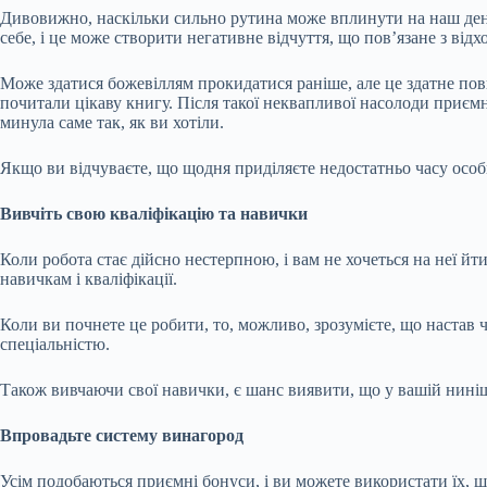
Дивовижно, наскільки сильно рутина може вплинути на наш де
себе, і це може створити негативне відчуття, що пов’язане з від
Може здатися божевіллям прокидатися раніше, але це здатне пов
почитали цікаву книгу. Після такої неквапливої насолоди приєм
минула саме так, як ви хотіли.
Якщо ви відчуваєте, що щодня приділяєте недостатньо часу особ
Вивчіть свою кваліфікацію та навички
Коли робота стає дійсно нестерпною, і вам не хочеться на неї й
навичкам і кваліфікації.
Коли ви почнете це робити, то, можливо, зрозумієте, що настав
спеціальністю.
Також вивчаючи свої навички, є шанс виявити, що у вашій нинішн
Впровадьте систему винагород
Усім подобаються приємні бонуси, і ви можете використати їх, 