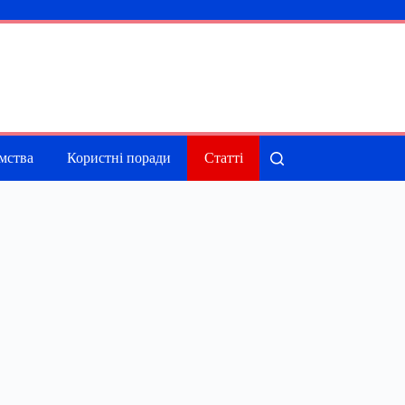
мства
Користні поради
Статті