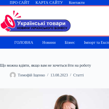
Перейти
ПРО САЙТ
КАРТА САЙТУ
Контакти
до
вмісту
ГОЛОВНА
Новини
Бізнес
Імпорт та Екс
Що можна вдіяти, якщо вам не хочеться йти на роботу
Тимофій Іщенко
13.08.2023
Статті