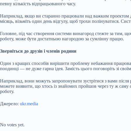
певну кількість відпрацьованого часу.
Наприклад, якщо ви старанно працювали над важким проектом дв
місяць, візьміть один день відгулу, щоб трохи полінуватися. Си
Головне, під час створення системи винагород стежте за тим, що
роботу, може бути достатньою нагородою за сумлінну працю.
Зверніться до друзів і членів родини
Один з кращих способів вирішити проблему небажання працюват
поодинці — не дуже гарна ідея. Замість цього поговоріть зі свої
Наприклад, вони можуть запропонувати зустрітися з вами після 
можете виявити, що хтось із знайомих пройшов через ту ж саму 
роботу.
Джерело:
ukr.media
Submit Rating
Rate this item:
No votes yet.