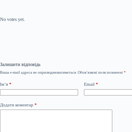
Submit Rating
Rate this item:
No votes yet.
Залишити відповідь
Ваша e-mail адреса не оприлюднюватиметься.
Обов’язкові поля позначені
*
Ім’я
*
Email
*
Додати коментар
*