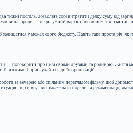
а тижні поспіль, дозвольте собі витратити деяку суму від зарп
стеми винагороди — це розумний варіант, що допомагає з мотивац
б залишатися у межах свого бюджету. Навіть така проста річ, як 
и — поговорити про це зі своїми друзями та родиною. Життя мо
ми близькими і прислухайтеся до їх пропозицій.
роботи за вечерею або спільним переглядом фільму, щоб допомог
ситуацію, що й ви, і він зможе дати поради та рекомендації, як