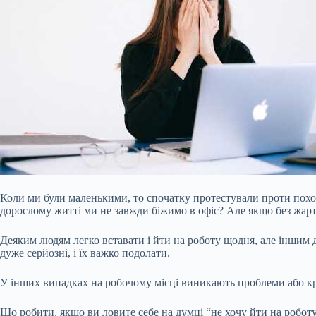
Коли ми були маленькими, то спочатку протестували проти поході
дорослому житті ми не завжди біжимо в офіс? Але якщо без жарті
Деяким людям легко вставати і йти на роботу щодня, але іншим 
дуже серйозні, і їх важко подолати.
У інших випадках на робочому місці виникають проблеми або край
Що робити, якщо ви ловите себе на думці “не хочу йти на робот