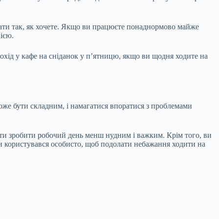
лати так, як хочете. Якщо ви працюєте понаднормово майже
ією.
похід у кафе на сніданок у п’ятницю, якщо ви щодня ходите на
же бути складним, і намагатися впоратися з проблемами
ти зробити робочий день менш нудним і важким. Крім того, ви
ими користувався особисто, щоб подолати небажання ходити на