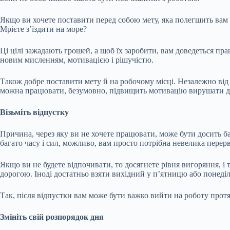
Якщо ви хочете поставити перед собою мету, яка полегшить вам 
Мрієте з’їздити на море?
Ці цілі зажадають грошей, а щоб їх заробити, вам доведеться пр
новим мисленням, мотивацією і рішучістю.
Також добре поставити мету й на робочому місці. Незалежно від 
можна працювати, безумовно, підвищить мотивацію вирушати до
Візьміть відпустку
Причина, через яку ви не хочете працювати, може бути досить 
багато часу і сил, можливо, вам просто потрібна невелика перерв
Якщо ви не будете відпочивати, то досягнете рівня вигоряння, і 
дорогою. Іноді достатньо взяти вихідний у п’ятницю або понеділо
Так, після відпустки вам може бути важко вийти на роботу протя
Змініть свій розпорядок дня