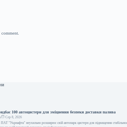
 I comment.
ни
идбає 100 автоцистерн для зміцнення безпеки доставки палива
к
Сер 8, 2026
 ПАТ "Укрнафта" неухильно розширює свій автопарк цистерн для підвищення стабільнос