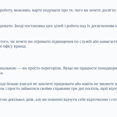
роботу, можливо, варто подумати про те, чого ви хочете досягти
ацювати. Іноді постановка цих цілей і робота над їх досягненням
того, чи хочете ви отримати підвищення по службі або намагаєте
 офісу вранці.
банальною — ви просто перегоріли. Якщо ви працюєте понаднорм
а.
тоді більше взагалі не захочете працювати або навіть не зможете
к і просто займатися своїми справами три дні поспіль, щоб відчу
гом декількох днів, але ви повинні відчути себе відпочилою і г