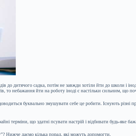
в до дитячого садка, потім не завжди хотіли йти до школи і іно
в, то небажання йти на роботу іноді є настільки сильним, що по
доводиться буквально змушувати себе це робити. Існують різні п
ні терміни, що здатні псувати настрій і відбивати будь-яке бажа
у”? Нижче даємо кілька порад, які можуть допомогти.