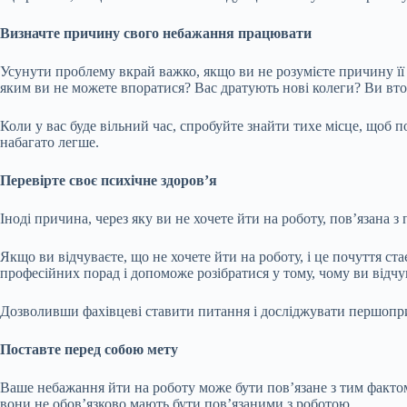
Визначте причину свого небажання працювати
Усунути проблему вкрай важко, якщо ви не розумієте причину її 
яким ви не можете впоратися? Вас дратують нові колеги? Ви вто
Коли у вас буде вільний час, спробуйте знайти тихе місце, щоб
набагато легше.
Перевірте своє психічне здоров’я
Іноді причина, через яку ви не хочете йти на роботу, пов’язана
Якщо ви відчуваєте, що не хочете йти на роботу, і це почуття с
професійних порад і допоможе розібратися у тому, чому ви відчу
Дозволивши фахівцеві ставити питання і досліджувати першопр
Поставте перед собою мету
Ваше небажання йти на роботу може бути пов’язане з тим фактом
вони не обов’язково мають бути пов’язаними з роботою.