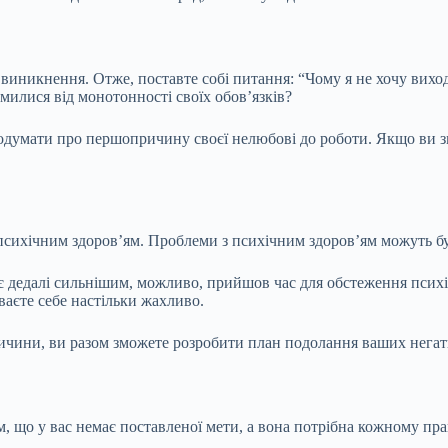
виникнення. Отже, поставте собі питання: “Чому я не хочу виход
милися від монотонності своїх обов’язків?
 подумати про першопричину своєї нелюбові до роботи. Якщо ви 
 з психічним здоров’ям. Проблеми з психічним здоров’ям можуть б
тає дедалі сильнішим, можливо, прийшов час для обстеження психі
ваєте себе настільки жахливо.
ичини, ви разом зможете розробити план подолання ваших негат
, що у вас немає поставленої мети, а вона потрібна кожному пра