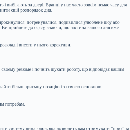
і вибігають за двері. Вранці у нас часто зовсім немає часу для
інити свій розпорядок дня.
и прокинулися, потренувалися, подивилися улюблене шоу або
 Ви прийдете до офісу, знаючи, що частина вашого дня вже
озклад і внести у нього корективи.
с своєму резюме і почніть шукати роботу, що відповідає вашим
знайти більш приємну позицію і за своєю основною
им потребам.
дити систему винагород, яка дозволить вам отримувати “приз” за