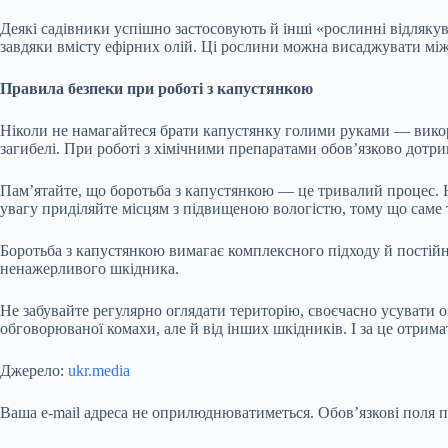
Деякі садівники успішно застосовують й інші «рослинні відляку
завдяки вмісту ефірних олій. Ці рослини можна висаджувати мі
Правила безпеки при роботі з капустянкою
Ніколи не намагайтеся брати капустянку голими руками — викор
загибелі. При роботі з хімічними препаратами обов’язково дотрим
Пам’ятайте, що боротьба з капустянкою — це тривалий процес. Н
увагу приділяйте місцям з підвищеною вологістю, тому що саме 
Боротьба з капустянкою вимагає комплексного підходу й постій
ненажерливого шкідника.
Не забувайте регулярно оглядати територію, своєчасно усувати о
обговорюваної комахи, але й від інших шкідників. І за це отри
Джерело:
ukr.media
Ваша e-mail адреса не оприлюднюватиметься.
Обов’язкові поля 