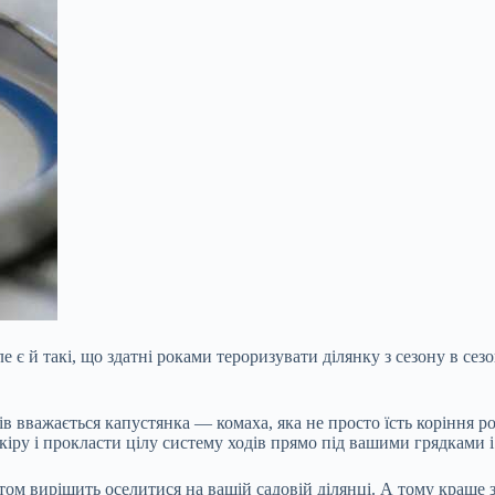
 є й такі, що здатні роками тероризувати ділянку з сезону в сезо
вважається капустянка — комаха, яка не просто їсть коріння рос
іру і прокласти цілу систему ходів прямо під вашими
грядками і
м вирішить оселитися на вашій садовій ділянці. А тому краще за