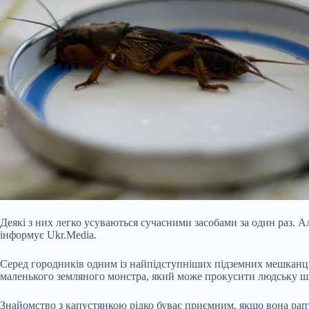
Деякі з них легко усуваються сучасними засобами за один раз. Але
інформує Ukr.Media.
Серед городників одним із найпідступніших підземних мешканців 
маленького земляного монстра, який може прокусити людську шк
Знайомство з капустянкою рідко буває приємним, якщо вона рапто