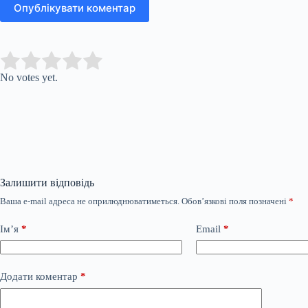
Опублікувати коментар
Submit Rating
Rate this item:
No votes yet.
Залишити відповідь
Ваша e-mail адреса не оприлюднюватиметься.
Обов’язкові поля позначені
*
Ім’я
*
Email
*
Додати коментар
*