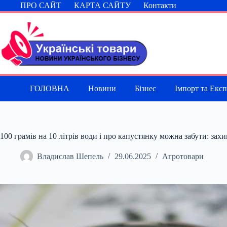
Перейти
ПРО САЙТ
КАРТА САЙТУ
Контакти
до
вмісту
ГОЛОВНА
Новини
Бізнес
Імпорт та Екс
100 грамів на 10 літрів води і про капустянку можна забути: за
Владислав Шепель
29.06.2025
Агротовари