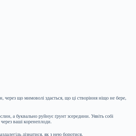
н, через що мимоволі здається, що ці створіння ніщо не бере,
лин, а буквально руйнує ґрунт зсередини. Уявіть собі
 через ваші коренеплоди.
здалегідь дізнатися, як з нею боротися.