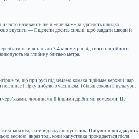
її часто називають ще й «вовчком» за здатність швидко
озно вкусити — її щелепи досить сильні, щоб завдати шкоди й
ерелітати на відстань до 3-4 кілометрів від свого постійного
 викопують на глибину близько метра.
гірше те, що при русі під землею комаха підіймає верхній шар
оглинає і гірку цибулю з часником, і більш соковиті культури.
ся черв’яками, личинками й іншими дрібними комахами. Це
ізким запахом, який відлякує капустянок. Цибулини висаджують
ьою весною, якраз тоді, коли капустянка прокидається після