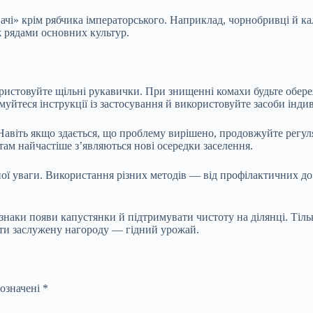
вачі» крім рябчика імператорського. Наприклад, чорнобривці й 
ж рядами основних культур.
истовуйте щільні рукавички. При знищенні комахи будьте обере
уйтеся інструкції із застосування й використовуйте засоби індив
авіть якщо здається, що проблему вирішено, продовжуйте регуля
там найчастіше з’являються нові осередки заселення.
ної уваги. Використання різних методів — від профілактичних д
знаки появи капустянки й підтримувати чистоту на ділянці. Тільк
мати заслужену нагороду — гідний урожай.
позначені
*