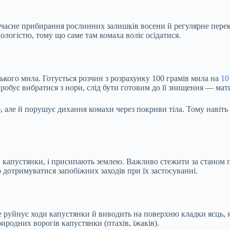
оєчасне прибирання рослинних залишків восени й регулярне пер
логістю, тому що саме там комаха воліє осідатися.
кого мила. Готується розчин з розрахунку 100 грамів мила на
10
спробує вибратися з нори, слід бути готовим до її знищення — м
б, але й порушує дихання комахи через покриви тіла. Тому навіть
 капустянки, і присипають землею. Важливо стежити за станом п
 дотримуватися запобіжних заходів при їх застосуванні.
 руйнує ходи капустянки й виводить на поверхню кладки яєць, 
иродних ворогів капустянки (птахів, їжаків).