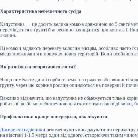
Характеристика небезпечного сусіда
Капустянка — це досить велика комаха довжиною до 5 сантиметр
переміщатися в ґрунті й агресивно захищатися при контакті. Як
людині.
Ці комахи віддають перевагу вологим місцям, особливо часто їх м
місця проживання в пошуках нових територій. Вони особливо акт
Як розпізнати непроханого гостя?
Якщо помічаєте дивні горбики землі на грядках або звивисті ход
ґрунту, через що коріння рослин опиняються на поверхні й почин
Важливо відзначити, що капустянка не обмежується тільки корі
робить її ще більш небезпечною для екосистеми вашої ділянки, б
Профілактика: краще попередити, ніж лікувати
Досвідчені садівники
рекомендують висаджувати по периметру ді
на відстані 1-1,5 метра один від одного, створюючи таким чином