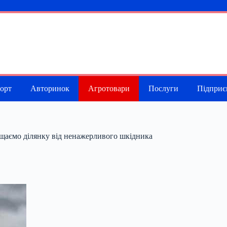
порт
Авторинок
Агротовари
Послуги
Підприє
хищаємо ділянку від ненажерливого шкідника