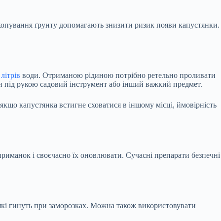
екопування ґрунту допомагають знизити ризик появи капустянки.
 літрів
води. Отриманою рідиною потрібно ретельно проливати
ати під рукою садовий інструмент або інший важкий предмет.
 якщо капустянка встигне сховатися в іншому місці, ймовірність
риманок і своєчасно їх оновлювати. Сучасні препарати безпечні
які гинуть при заморозках. Можна також використовувати