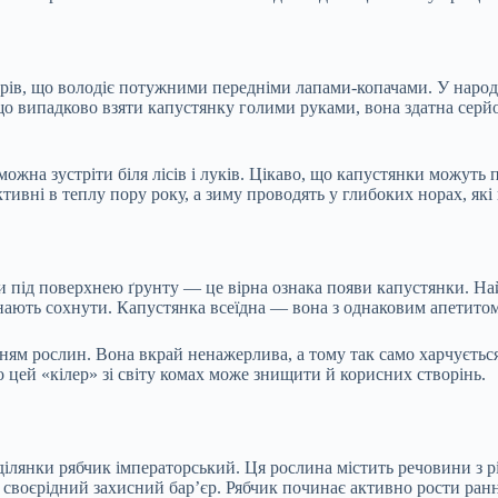
ів, що володіє потужними передніми лапами-копачами. У народі 
що випадково взяти капустянку голими руками, вона здатна серй
ожна зустріти біля лісів і луків. Цікаво, що капустянки можуть п
ивні в теплу пору року, а зиму проводять у глибоких норах, які
и під поверхнею ґрунту — це вірна ознака появи капустянки. Най
ають сохнути. Капустянка всеїдна — вона з однаковим апетитом п
нням рослин. Вона вкрай ненажерлива, а тому так само харчуєть
о цей «кілер» зі світу комах може знищити й корисних створінь.
лянки рябчик імператорський. Ця рослина містить речовини з р
 своєрідний захисний бар’єр. Рябчик починає активно рости ранн