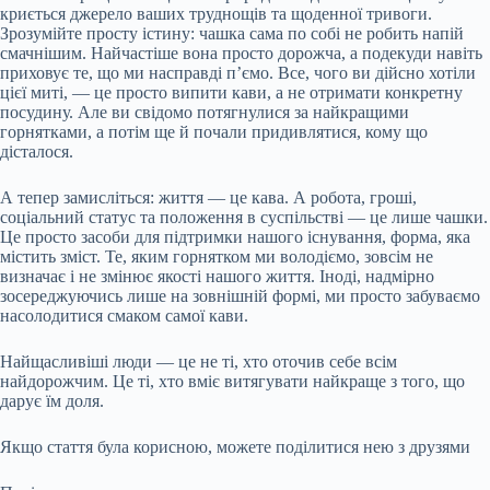
криється джерело ваших труднощів та щоденної тривоги.
Зрозумійте просту істину: чашка сама по собі не робить напій
смачнішим. Найчастіше вона просто дорожча, а подекуди навіть
приховує те, що ми насправді п’ємо. Все, чого ви дійсно хотіли
цієї миті, — це просто випити кави, а не отримати конкретну
посудину. Але ви свідомо потягнулися за найкращими
горнятками, а потім ще й почали придивлятися, кому що
дісталося.
А тепер замисліться: життя — це кава. А робота, гроші,
соціальний статус та положення в суспільстві — це лише чашки.
Це просто засоби для підтримки нашого існування, форма, яка
містить зміст. Те, яким горнятком ми володіємо, зовсім не
визначає і не змінює якості нашого життя. Іноді, надмірно
зосереджуючись лише на зовнішній формі, ми просто забуваємо
насолодитися смаком самої кави.
Найщасливіші люди — це не ті, хто оточив себе всім
найдорожчим. Це ті, хто вміє витягувати найкраще з того, що
дарує їм доля.
Якщо стаття була корисною, можете поділитися нею з друзями