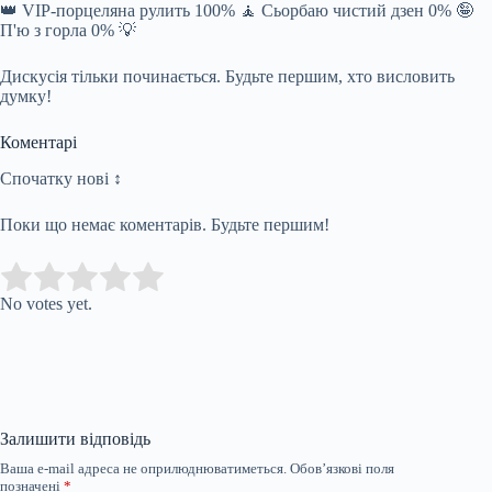
👑 VIP-порцеляна рулить 100% 🧘 Сьорбаю чистий дзен 0% 🤪
П'ю з горла 0% 💡
Дискусія тільки починається. Будьте першим, хто висловить
думку!
Коментарі
Спочатку нові ↕
Поки що немає коментарів. Будьте першим!
Submit Rating
Rate this item:
No votes yet.
Залишити відповідь
Ваша e-mail адреса не оприлюднюватиметься.
Обов’язкові поля
позначені
*