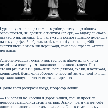
Гурт випускників престижного університету — успішних
особистостей, які досягли блискучої кар’єри, — відвідали свого
давнього наставника. Під час зустрічі розмова швидко перейшла
на тему професійної діяльності: колишні учні навперебій
скаржилися на численні перешкоди, тривалий стрес та життєві
негаразди.
Запропонувавши гостям кави, господар пішов на кухню та
незабаром повернувся з кавником та великою тацею. На ній
стояли різноманітні філіжанки: порцелянові, скляні, пластикові,
кришталеві. Деякі
мали абсолютно простий вигляд, тоді як інші
вражали вишуканістю та високою вартістю.
Щойно гості розібрали посуд, професор мовив:
— Ви обрали всі красиві й дорогі чашки, тоді як прості та
недорогі залишилися стояти на таці. Звісно, прагнути для себе
лише найкращого — цілком природно. Однак саме в цьому