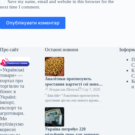
Save my name, email and website in this browser for the
next time I comment.
Опублікувати коментар
Про сайт
Останні новини
Інформ
П
С
«Українські
К
товари» —
С
Аналітики прогнозують
портал про
К
зростання вартості сої нового
торгівлю та
и
врожаю до 20–22 тисяч
Владислав Шепель
Сер 7, 2026
бізнес в
гривень за тонну — КУРКУЛЬ
” data-title=”Аналітики прогнозують
Україні:
зростання цін на сою нового врожаю у
імпорт,
другій половині сезону” data-
експорт та
url=”https://kurkul.com/news/41871-
агротовари.
analitiki-prognozuyut-zrostannya-tsin-na-
Ми
soyu-novogo-vrojayu-u-drugiy-polovini-
публікуємо
sezonu”> Аналітики прогнозують
Україна потребує 220
корисні
зростання цін на сою…
мільйонів євро для допомоги
поради та