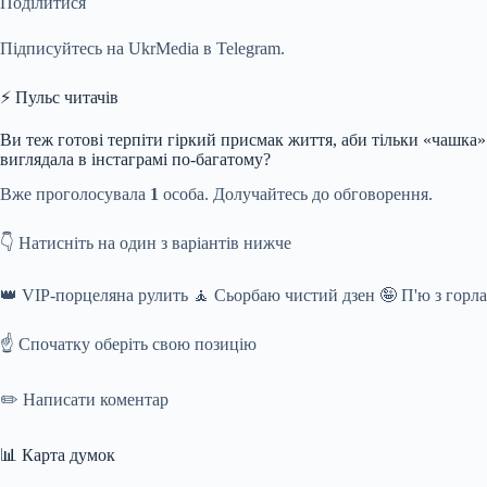
Поділитися
Підписуйтесь на UkrMedia в Telegram.
⚡ Пульс читачів
Ви теж готові терпіти гіркий присмак життя, аби тільки «чашка»
виглядала в інстаграмі по-багатому?
Вже проголосувала
1
особа. Долучайтесь до обговорення.
👇 Натисніть на один з варіантів нижче
👑 VIP-порцеляна рулить 🧘 Сьорбаю чистий дзен 🤪 П'ю з горла
☝️ Спочатку оберіть свою позицію
✏️ Написати коментар
📊 Карта думок