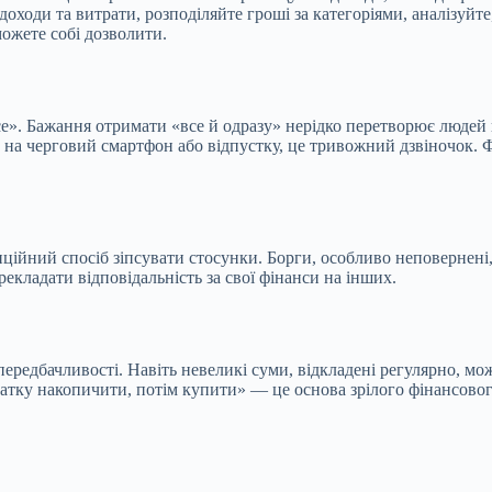
оходи та витрати, розподіляйте гроші за категоріями, аналізуйте
можете собі дозволити.
». Бажання отримати «все й одразу» нерідко перетворює людей на
 на черговий смартфон або відпустку, це тривожний дзвіночок. Фі
ційний спосіб зіпсувати стосунки. Борги, особливо неповернені,
кладати відповідальність за свої фінанси на інших.
ередбачливості. Навіть невеликі суми, відкладені регулярно, м
чатку накопичити, потім купити» — це основа зрілого фінансовог