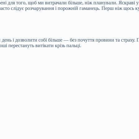
ні для того, щоб ми витрачали більше, ніж планували. Яскраві у
то слідує розчарування і порожній гаманець. Перш ніж щось куп
 день і дозволити собі більше — без почуття провини та страху.
ші перестануть витікати крізь пальці.