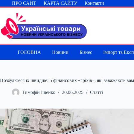
Перейти
ПРО САЙТ
КАРТА САЙТУ
Контакти
до
вмісту
ГОЛОВНА
Новини
Бізнес
Імпорт та Екс
Позбудьтеся їх швидше: 5 фінансових «гріхів», які заважають вам
Тимофій Іщенко
20.06.2025
Статті