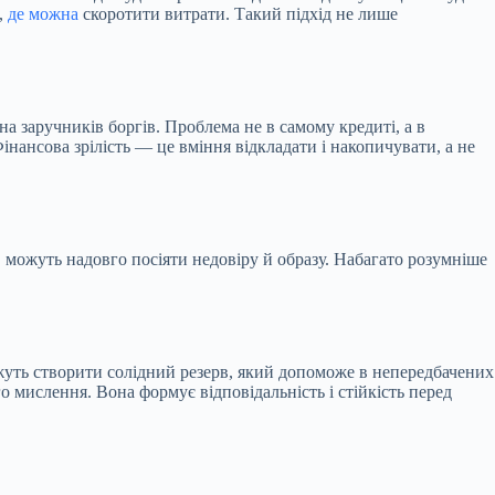
,
де можна
скоротити витрати. Такий підхід не лише
 заручників боргів. Проблема не в самому кредиті, а в
нансова зрілість — це вміння відкладати і накопичувати, а не
 можуть надовго посіяти недовіру й образу. Набагато розумніше
ожуть створити солідний резерв, який допоможе в непередбачених
о мислення. Вона формує відповідальність і стійкість перед