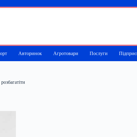
порт
Авторинок
Агротовари
Послуги
Підприє
 розбагатіти