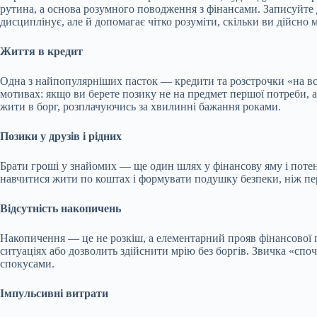
рутина, а основа розумного поводження з фінансами. Записуйте д
дисциплінує, але й допомагає чітко розуміти, скільки ви дійсно 
Життя в кредит
Одна з найпопулярніших пасток — кредити та розстрочки «на все
мотивах: якщо ви берете позику не на предмет першої потреби, а
жити в борг, розплачуючись за хвилинні бажання роками.
Позики у друзів і рідних
Брати гроші у знайомих — ще один шлях у фінансову яму і потен
навчитися жити по коштах і формувати подушку безпеки, ніж пере
Відсутність накопичень
Накопичення — це не розкіш, а елементарний прояв фінансової п
ситуаціях або дозволить здійснити мрію без боргів. Звичка «спо
спокусами.
Імпульсивні витрати