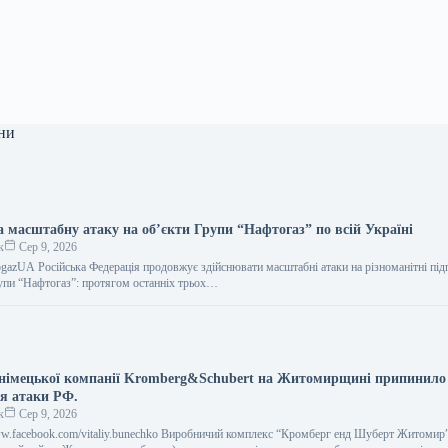
ни
а масштабну атаку на об’єкти Групи “Нафтогаз” по всій Україні
к
Сер 9, 2026
togazUA Російська Федерація продовжує здійснювати масштабні атаки на різноманітні під
упи “Нафтогаз”: протягом останніх трьох…
німецької компанії Kromberg&Schubert на Житомирщині припинило
ля атаки РФ.
к
Сер 9, 2026
www.facebook.com/vitaliy.bunechko Виробничий комплекс “Кромберг енд Шуберт Житомир”