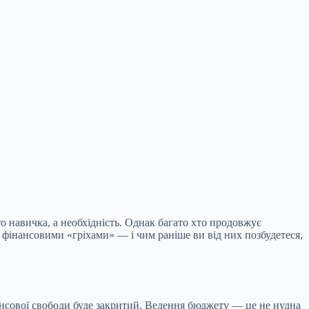
то навичка, а необхідність. Однак багато хто продовжує
фінансовими «гріхами» — і чим раніше ви від них позбудетеся,
нсової свободи буде закритий. Ведення бюджету — це не нудна