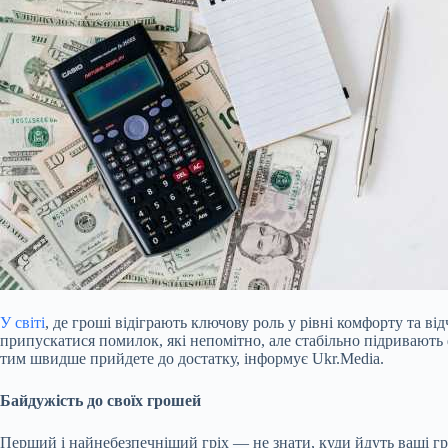
У світі
, де гроші відіграють ключову роль у рівні комфорту та ві
припускатися помилок, які непомітно, але стабільно підривають
тим швидше прийдете до достатку, інформує Ukr.Media.
Байдужість до своїх грошей
Перший і найнебезпечніший гріх — не знати,
куди йдуть ваші г