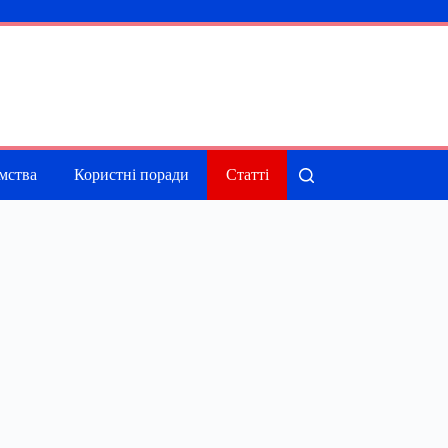
мства
Користні поради
Статті