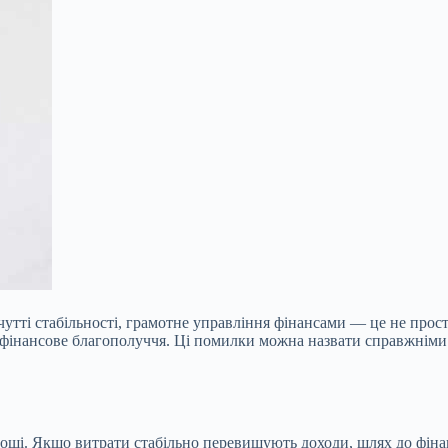
дчутті стабільності, грамотне управління фінансами — це не прос
 фінансове благополуччя. Ці помилки можна назвати справжніми 
роші. Якщо витрати стабільно перевищують доходи, шлях до фіна