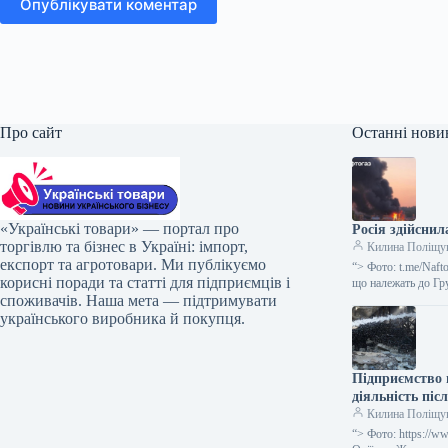
Опублікувати коментар
Про сайт
Останні нови
«Українські товари» — портал про
Росія здійснил
торгівлю та бізнес в Україні: імпорт,
Килина Поліщу
експорт та агротовари. Ми публікуємо
“> Фото: t.me/Naf
корисні поради та статті для підприємців і
що належать до Гр
споживачів. Наша мета — підтримувати
українського виробника й покупця.
Підприємство 
діяльність піс
Килина Поліщу
“> Фото: https://