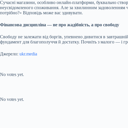
Сучасні магазини, особливо онлайн-платформи, буквально створе
неусвідомленого споживання. Але за хвилинним задоволенням час
потрібно?» Відповідь може вас здивувати.
Фінансова дисципліна — не про жадібність, а про свободу
Свободу не залежати від боргів, упевнено дивитися в завтрашній
фундамент для благополуччя й достатку. Почніть з малого — і гро
Джерело:
ukr.media
Submit Rating
Rate this item:
No votes yet.
Submit Rating
Rate this item:
No votes yet.