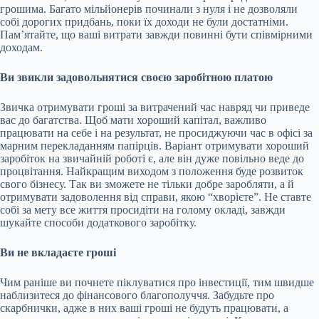
грошима. Багато мільйонерів починали з нуля і не дозволяли
собі дорогих придбань, поки їх доходи не були достатніми.
Пам’ятайте, що ваші витрати завжди повинні бути співмірними
доходам.
Ви звикли задовольнятися своєю заробітною платою
Звичка отримувати гроші за витрачений час навряд чи приведе
вас до багатства. Щоб мати хороший капітал, важливо
працювати на себе і на результат, не просиджуючи час в офісі за
марним перекладанням папірців. Варіант отримувати хороший
заробіток на звичайній роботі є, але він дуже повільно веде до
процвітання. Найкращим виходом з положення буде розвиток
свого бізнесу. Так ви зможете не тільки добре заробляти, а й
отримувати задоволення від справи, якою “хворієте”. Не ставте
собі за мету все життя просидіти на голому окладі, завжди
шукайте способи додаткового заробітку.
Ви не вкладаєте гроші
Чим раніше ви почнете піклуватися про інвестиції, тим швидше
наблизитеся до фінансового благополуччя. Забудьте про
скарбнички, адже в них ваші гроші не будуть працювати, а