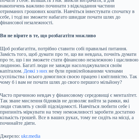
почати з себе. Більшість з нас звикли витрачати, а для
накопичень важливо починати з відкладання частини
отриманих грошових коштів. Навчіться інвестувати спочатку в
себе, і тоді ви зможете набагато швидше почати шлях до
фінансової незалежності.
Ви не вірите в те, що розбагатіти можливо
Щоб розбагатіти, потрібно ставити собі правильні питання.
Замість того, щоб думати про те, що ви невдаха, почніть думати
про те, що і ви зможете стати фінансово незалежною і щасливою
людиною. Багаті люди не завжди насолоджувалися своїм
капіталом.
Деякі з них
не були привілейованими членами
суспільства і всього домоглися своєю працею і кмітливістю. Так
чому б і вам не почати шлях до свого першого мільйону?
Часто причиною невдач у фінансовому середовищі є менталітет.
Так зване мислення бідняків не дозволяє вийти за рамки, які
люди ставлять у своїй підсвідомості. Навчіться любити себе і
припиніть міркувати на тему неможливості заробити достатню
кількість грошей. Все в ваших руках, тому не сидіть на місці, а
починайте діяти.
Джерело:
ukr.media