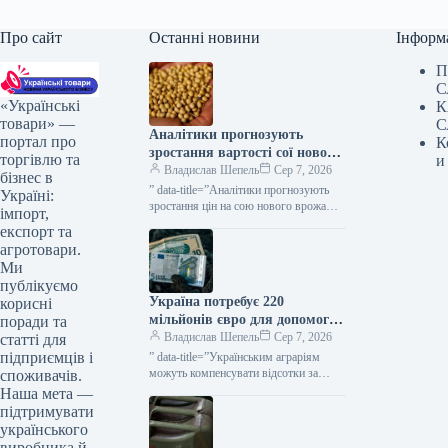
Про сайт
Останні новини
Інформ
П
С
«Українські
К
товари» —
С
Аналітики прогнозують
портал про
К
зростання вартості сої нового
торгівлю та
и
врожаю до 20–22 тисяч
Владислав Шепель
Сер 7, 2026
бізнес в
гривень за тонну — КУРКУЛЬ
” data-title=”Аналітики прогнозують
Україні:
зростання цін на сою нового врожаю у
імпорт,
другій половині сезону” data-
експорт та
url=”https://kurkul.com/news/41871-
агротовари.
analitiki-prognozuyut-zrostannya-tsin-na-
Ми
soyu-novogo-vrojayu-u-drugiy-polovini-
публікуємо
sezonu”> Аналітики прогнозують
Україна потребує 220
корисні
зростання цін на сою…
мільйонів євро для допомоги
поради та
аграріям до початку осінніх
Владислав Шепель
Сер 7, 2026
статті для
посівних робіт — КУРКУЛЬ
підприємців і
” data-title=”Українським аграріям
можуть компенсувати відсотки за
споживачів.
кредитами коштом ЄС” data-
Наша мета —
url=”https://kurkul.com/news/41868-
підтримувати
ukrayinskim-agrariyam-mojut-
українського
kompensuvati-vidsotki-za-kreditami-
виробника й