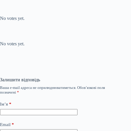
Submit Rating
Rate this item:
No votes yet.
Submit Rating
Rate this item:
No votes yet.
Залишити відповідь
Ваша e-mail адреса не оприлюднюватиметься.
Обов’язкові поля
позначені
*
Ім’я
*
Email
*