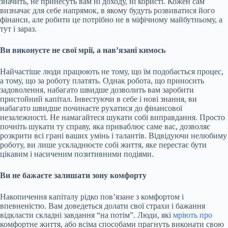
значить, не принесуть вам ні доходу, ні користі. Кожен сам
визначає для себе напрямок, в якому будуть розвиватися його
фінанси, але робити це потрібно не в міфічному майбутньому, а
тут і зараз.
Ви виконуєте не свої мрії, а нав’язані кимось
Найчастіше люди працюють не тому, що їм подобається процес,
а тому, що за роботу платять. Однак робота, що приносить
задоволення, набагато швидше дозволить вам заробити
пристойний капітал. Інвестуючи в себе і нові знання, ви
набагато швидше починаєте рухатися до фінансової
незалежності. Не намагайтеся шукати собі виправдання. Просто
почніть шукати ту справу, яка приваблює саме вас, дозволяє
розкрити всі грані ваших умінь і талантів. Відвідуючи нелюбиму
роботу, ви лише ускладнюєте собі життя, яке перестає бути
цікавим і насиченим позитивними подіями.
Ви не бажаєте залишати зону комфорту
Накопичення капіталу рідко пов’язане з комфортом і
впевненістю. Вам доведеться долати свої страхи і бажання
відкласти складні завдання “на потім”. Люди, які
мріють про
комфортне життя, або всіма способами прагнуть виконати свою