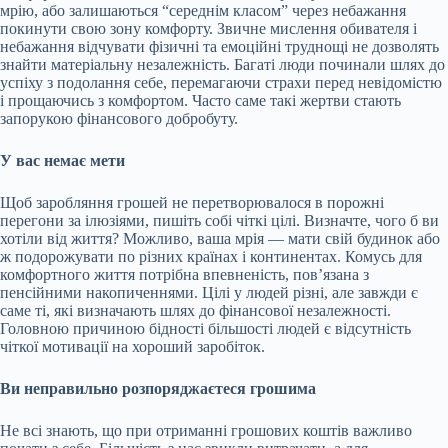
мрію, або залишаються “середнім класом” через небажання
покинути свою зону комфорту. Звичне мислення обивателя і
небажання відчувати фізичні та емоційні труднощі не дозволять
знайти матеріальну незалежність. Багаті люди починали шлях до
успіху з подолання себе, перемагаючи страхи перед невідомістю
і прощаючись з комфортом. Часто саме такі жертви стають
запорукою фінансового добробуту.
У вас немає мети
Щоб заробляння грошей не перетворювалося в порожні
перегони за ілюзіями, пишіть собі чіткі цілі. Визначте, чого б ви
хотіли від життя? Можливо, ваша мрія — мати свій будинок або
ж подорожувати по різних країнах і континентах. Комусь для
комфортного життя потрібна впевненість, пов’язана з
пенсійними накопиченнями. Цілі у людей різні, але завжди є
саме ті, які визначають шлях до фінансової незалежності.
Головною причиною бідності більшості людей є відсутність
чіткої мотивації на хороший заробіток.
Ви неправильно розпоряджаєтеся грошима
Не всі знають, що при отриманні грошових коштів важливо