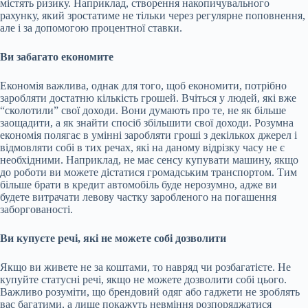
містять ризику. Наприклад, створення накопичувального
рахунку, який зростатиме не тільки через регулярне поповнення,
але і за допомогою процентної ставки.
Ви забагато економите
Економія важлива, однак для того, щоб економити, потрібно
заробляти достатню кількість грошей. Вчіться у людей, які вже
“сколотили” свої доходи. Вони думають про те, не як більше
заощадити, а як знайти спосіб збільшити свої доходи. Розумна
економія полягає в умінні заробляти гроші з декількох джерел і
відмовляти собі в тих речах, які на даному відрізку часу не є
необхідними. Наприклад, не має сенсу купувати машину, якщо
до роботи ви можете дістатися громадським транспортом. Тим
більше брати в кредит автомобіль буде нерозумно, адже ви
будете витрачати левову частку заробленого на погашення
заборгованості.
Ви купуєте речі, які не можете собі дозволити
Якщо ви живете не за коштами, то навряд чи розбагатієте. Не
купуйте статусні речі, якщо не можете дозволити собі цього.
Важливо розуміти, що брендовий одяг або гаджети не зроблять
вас багатими, а лише покажуть невміння розпоряджатися