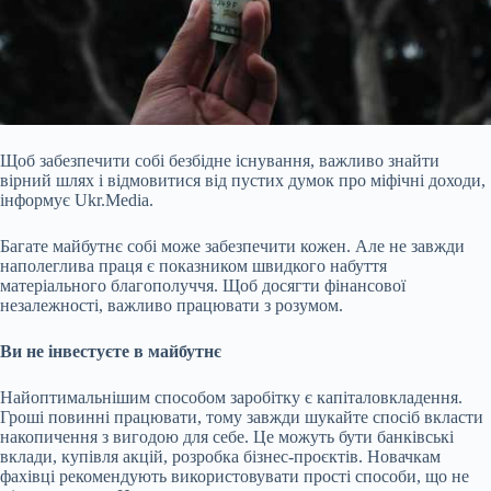
Щоб забезпечити собі безбідне існування, важливо знайти
вірний шлях і відмовитися від пустих думок про міфічні доходи,
інформує Ukr.Media.
Багате майбутнє собі може забезпечити кожен. Але не завжди
наполеглива праця є показником швидкого набуття
матеріального благополуччя. Щоб досягти фінансової
незалежності, важливо працювати з розумом.
Ви не інвестуєте в майбутнє
Найоптимальнішим способом заробітку є капіталовкладення.
Гроші повинні працювати, тому завжди шукайте спосіб вкласти
накопичення з
вигодою для себе. Це можуть бути банківські
вклади, купівля акцій, розробка бізнес-проєктів. Новачкам
фахівці рекомендують використовувати прості способи, що не