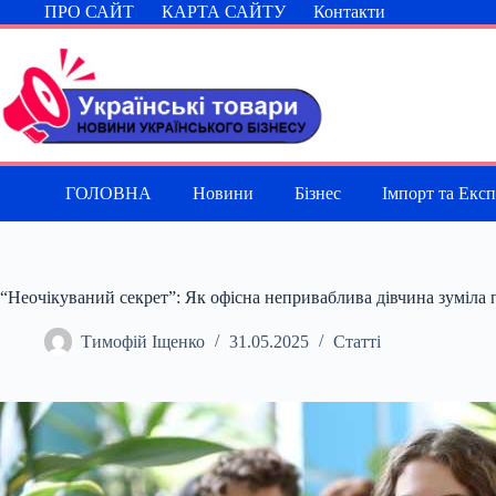
Перейти
ПРО САЙТ
КАРТА САЙТУ
Контакти
до
вмісту
ГОЛОВНА
Новини
Бізнес
Імпорт та Екс
“Неочікуваний секрет”: Як офісна неприваблива дівчина зуміла 
Тимофій Іщенко
31.05.2025
Статті