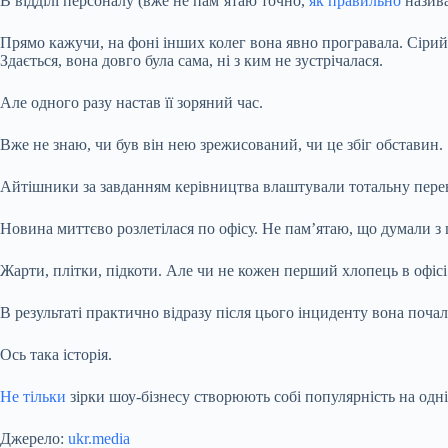
В відділі персоналу (вже не пам’ятаю точно,
як правильно
назива
Прямо кажучи, на фоні інших колег вона явно програвала. Сірий,
Здається, вона довго була сама, ні з ким не зустрічалася.
Але одного разу настав її зоряний час.
Вже не знаю, чи був він нею зрежисований, чи це збіг обставин.
Айтішники за завданням керівництва влаштували тотальну переві
Новина миттєво розлетілася по офісу. Не пам’ятаю, що думали з ц
Жарти, плітки, підкоти. Але чи не кожен перший хлопець в офісі
В результаті практично відразу після цього інциденту вона почала
Ось така історія.
Не тільки
зірки шоу-бізнесу створюють собі популярність на одн
Джерело:
ukr.media