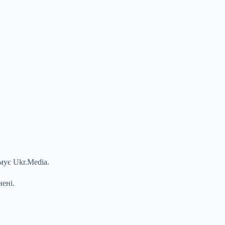
мує Ukr.Media.
нені.