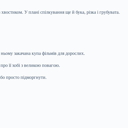
з хвостиком. У плані спілкування ще й букa, різка і грубувата.
 ньому закачана купа фільмів для дорослих.
про її хобі з великою повагою.
або просто підморгнути.