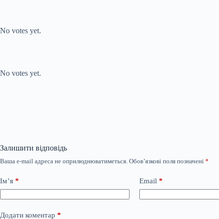
Submit Rating
Rate this item:
No votes yet.
Submit Rating
Rate this item:
No votes yet.
Залишити відповідь
Ваша e-mail адреса не оприлюднюватиметься.
Обов’язкові поля позначені
*
Ім’я
*
Email
*
Додати коментар
*