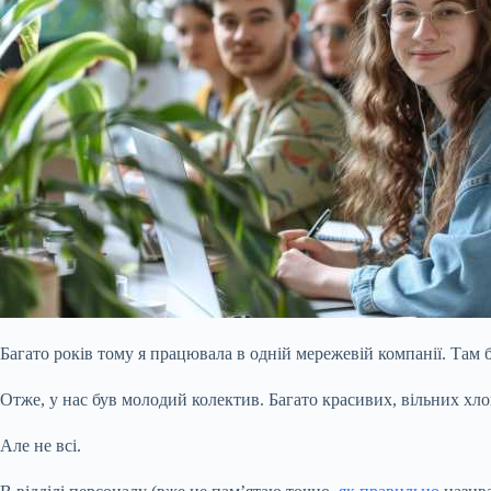
Багато років тому я працювала в одній мережевій компанії. Там 
Отже, у нас був молодий колектив. Багато красивих, вільних хлопц
Але не всі.