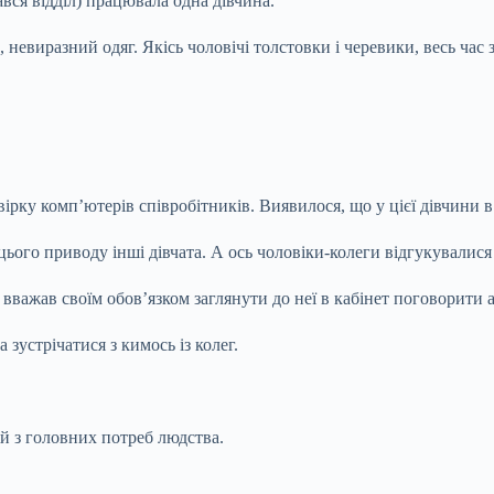
вся відділ) працювала одна дівчина.
 невиразний одяг. Якісь чоловічі толстовки і
черевики, весь час 
рку комп’ютерів співробітників. Виявилося, що у цієї дівчини в
ього приводу інші дівчата. А ось чоловіки-колеги відгукувалися 
 вважав своїм обов’язком заглянути до неї в кабінет поговорити 
 зустрічатися з кимось із колег.
ій з головних потреб людства.