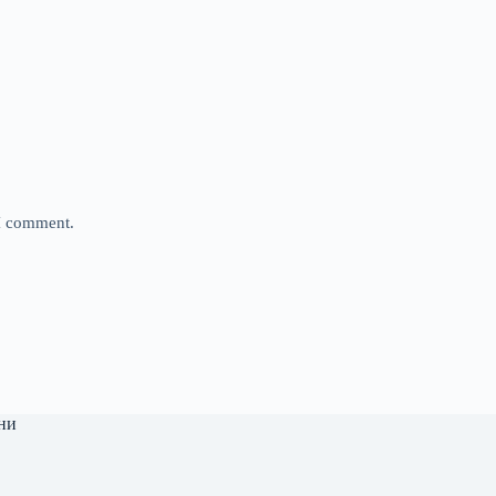
 I comment.
ни