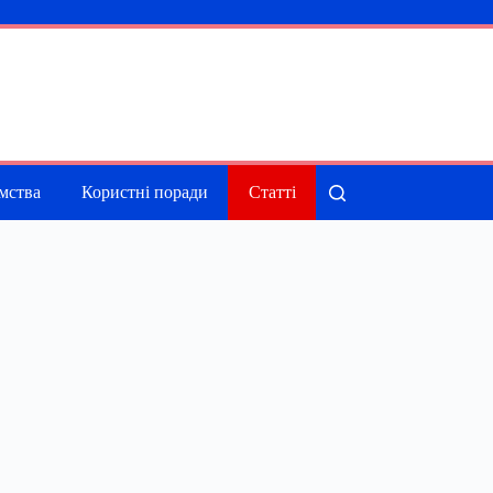
мства
Користні поради
Статті