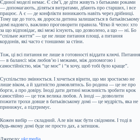
Єдиної моделі немає. Є сім’ї, де діти живуть з батьками роками
— допомагають, діляться витратами, дбають про старших, і все
працює. А є — де конфлікти виникають навіть через дрібниці.
Тому ще до того, як доросла дитина залишається в батьківському
домі надовго, важливо проговорити правила. Чітко й чесно: хто
за що відповідає, які межі існують, що дозволено, а що — ні. Бо
“спільне життя” — це не лише питання площі, а питання
кордонів, які часто є тоншими за стіни.
Тож, ці всі питання не лише в готовності віддати ключі. Питання
— в балансі: між любов’ю і межами, між допомогою і
самостійністю, між “це моє” і “я хочу, щоб тобі було краще”.
Суспільство змінюється. І хочеться вірити, що ми зростаємо не
лише віком, а й здатністю домовлятись. Бо родина — це не про
борги, а про довіру. Іноді дати дитині можливість зробити крок
самостійно — це теж велика любов. А іноді — дозволити
пожити трохи довше в батьківському домі — це мудрість, яка не
принижує, а підтримує.
Кожен вибір — складний. Але він має бути свідомим. І тоді в
будь-якому домі буде не просто дах, а затишок.
Джерело:
ukr.media