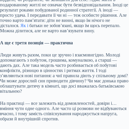
подарованому житлі не означає бути безвідповідальним. Іноді це
результат роками побудованої родинної стратегії. А іноді —
просто удача. І передавати її чи ні — теж особисте рішення. Але
точно варто пам’ятати: діти не винні, якщо їм нічого не
дісталося.
Як і
батьки не зобов’язані, якщо їм щось перепало.
Можна ділитися, але не варто нав’язувати вину.
А ще є третя позиція — практична
Люди живуть разом, поки це зручно і взаємовигідно. Молоді
допомагають з побутом, грошима, комуналкою, а старші —
дають дах. Але така модель часто розбивається об побутові
конфлікти, різницю в цінностях і ритмах життя. І тоді
з’являються нові питання: а чиї правила діють у спільному домі?
Чи може дорослий син приводити дівчину? Чи має донька право
облаштувати дитячу в кімнаті, що досі вважалась батьківською
вітальнею?
На практиці — все залежить від домовленостей, довіри і…
вміння чути одне одного. Але часто ці розмови не відбуваються
вчасно, і тому замість співіснування народжується напруга,
образи й внутрішній спротив.