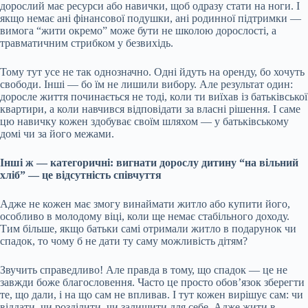
дорослий має ресурси або навички, щоб одразу стати на ноги. І
якщо немає ані фінансової подушки, ані родинної підтримки —
вимога “жити окремо” може бути не школою дорослості, а
травматичним стрибком у безвихідь.
Тому тут усе не так однозначно. Одні йдуть на оренду, бо хочуть
свободи. Інші — бо їм не лишили вибору. Але результат один:
доросле життя починається не тоді, коли ти виїхав із батьківської
квартири, а коли навчився відповідати за власні рішення. І саме
цю навичку кожен здобуває своїм шляхом — у батьківському
домі чи за його межами.
Інші ж — категоричні: вигнати дорослу дитину “на вільний
хліб” — це відсутність співчуття
Адже не кожен має змогу винаймати житло або купити його,
особливо в молодому віці, коли ще немає стабільного доходу.
Тим більше, якщо батьки самі отримали житло в подарунок чи
спадок, то чому б не дати ту саму можливість дітям?
Звучить справедливо! Але правда в тому, що спадок — це не
завжди боже благословення. Часто це просто обов’язок зберегти
те, що дали, і на що сам не впливав. І тут кожен вирішує сам: чи
віддати, чи розділити, чи залишити для себе. Адже жити в