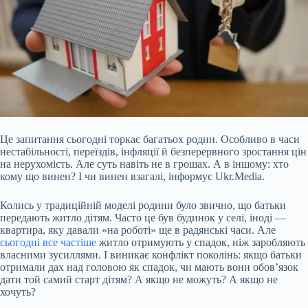
Це запитання сьогодні торкає багатьох родин. Особливо в часи
нестабільності, переїздів, інфляції й безперервного зростання цін
на нерухомість. Але суть навіть не в грошах. А в іншому: хто
кому що винен? І чи винен взагалі, інформує Ukr.Media.
Колись у традиційній моделі родини було звично, що батьки
передають житло дітям. Часто це був будинок у селі, іноді —
квартира, яку давали «на роботі» ще в радянські часи. Але
сьогодні все частіше
житло отримують у спадок, ніж заробляють
власними зусиллями. І виникає конфлікт поколінь: якщо батьки
отримали дах над головою як спадок, чи мають вони обов’язок
дати той самий старт дітям? А якщо не можуть? А якщо не
хочуть?