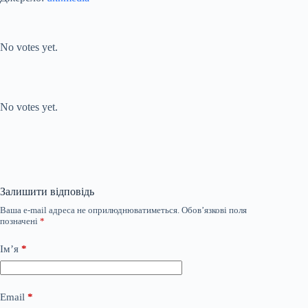
Submit Rating
Rate this item:
No votes yet.
Submit Rating
Rate this item:
No votes yet.
Залишити відповідь
Ваша e-mail адреса не оприлюднюватиметься.
Обов’язкові поля
позначені
*
Ім’я
*
Email
*