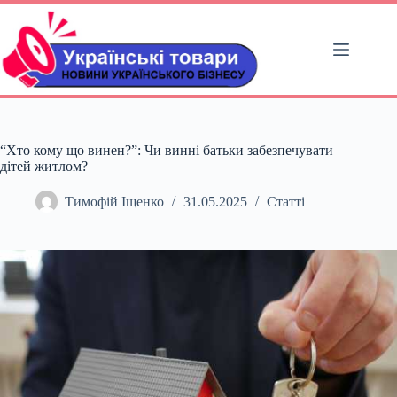
Перейти
до
вмісту
“Хто кому що винен?”: Чи винні батьки забезпечувати
дітей житлом?
Тимофій Іщенко
31.05.2025
Статті