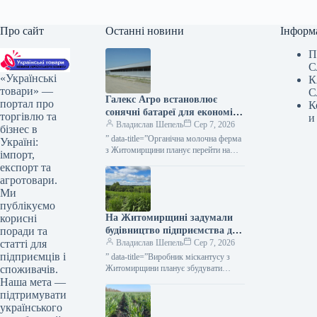
Про сайт
Останні новини
Інформ
П
С
«Українські
К
товари» —
С
Галекс Агро встановлює
портал про
К
сонячні батареї для економії
торгівлю та
и
на обробці молока —
Владислав Шепель
Сер 7, 2026
бізнес в
КУРКУЛЬ
” data-title=”Органічна молочна ферма
Україні:
з Житомирщини планує перейти на
імпорт,
сонячну енергію” data-
експорт та
url=”https://kurkul.com/news/41866-
агротовари.
organichna-molochna-ferma-z-
Ми
jitomirschini-planuye-pereyti-na-
публікуємо
sonyachnu-energiyu”> Ферма
На Житомирщині задумали
корисні
органічного молока на Житомирщині
має намір перейти…
будівництво підприємства для
поради та
обробки міскантусу —
Владислав Шепель
Сер 7, 2026
статті для
КУРКУЛЬ
підприємців і
” data-title=”Виробник міскантусу з
Житомирщини планує збудувати
споживачів.
пелетний завод” data-
Наша мета —
url=”https://kurkul.com/news/41863-
підтримувати
virobnik-miskantusu-z-jitomirschini-
українського
planuye-zbuduvati-peletniy-zavod”>