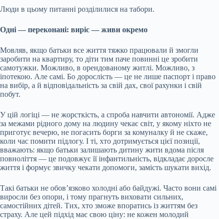
Люди в цьому питанні розділилися на табори.
Одні — переконані: виріс — живи окремо
Мовляв, якщо батьки все життя тяжко працювали й змогли
заробити на квартиру, то діти тим паче повинні це зробити
самотужки. Можливо, в орендованому житлі. Можливо, з
іпотекою. Але самі. Бо дорослість — це не лише паспорт і право
на вибір, а й відповідальність за свій дах, свої рахунки і свій
побут.
У цій логіці — не жорсткість, а спроба навчити автономії. Адже
за межами рідного дому на людину чекає світ, у якому ніхто не
приготує вечерю, не погасить борги за комуналку й не скаже,
коли час помити підлогу. І ті, хто дотримується цієї позиції,
вважають: якщо батьки залишають дитину жити вдома після
повноліття — це подовжує її інфантильність, відкладає доросле
життя і формує звичку чекати допомоги, замість шукати вихід.
Такі батьки не обов’язково холодні або байдужі. Часто вони самі
виросли без опори, і тому прагнуть виховати сильних,
самостійних дітей. Тих, хто зможе впоратись із життям без
страху. Але цей підхід має свою ціну: не кожен молодий