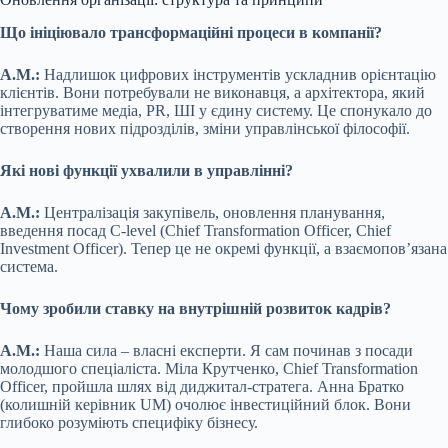
Що ініціювало трансформаційні процеси в компанії?
А.М.:
Надлишок цифрових інструментів ускладнив орієнтацію
клієнтів. Вони потребували не виконавця, а архітектора, який
інтегруватиме медіа, PR, ШІ у єдину систему. Це спонукало до
створення нових підрозділів, зміни управлінської філософії.
Які нові функції ухвалили в управлінні?
А.М.:
Централізація закупівель, оновлення планування,
введення посад C-level (Chief Transformation Officer, Chief
Investment Officer). Тепер це не окремі функції, а взаємопов’язана
система.
Чому зробили ставку на внутрішній розвиток кадрів?
А.М.:
Наша сила – власні експерти. Я сам починав з посади
молодшого спеціаліста. Міла Крутченко, Chief Transformation
Officer, пройшла шлях від диджитал-стратега. Анна Братко
(колишній керівник UM) очолює інвестиційний блок. Вони
глибоко розуміють специфіку бізнесу.