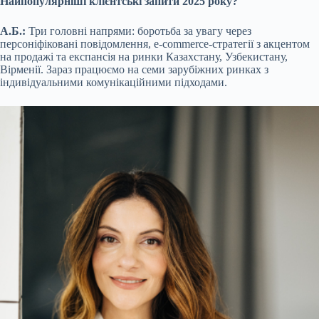
Найпопулярніші клієнтські запити 2025 року?
А.Б.:
Три головні напрями: боротьба за увагу через
персоніфіковані повідомлення, e-commerce-стратегії з акцентом
на продажі та експансія на ринки Казахстану, Узбекистану,
Вірменії. Зараз працюємо на семи зарубіжних ринках з
індивідуальними комунікаційними підходами.