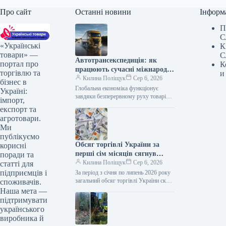
Про сайт
Останні новини
Інформ
П
С
«Українські
К
товари» —
С
Автотрансекспедиція: як
портал про
К
працюють сучасні міжнародні
торгівлю та
и
автомобільні перевезення
Килина Поліщук
Сер 6, 2026
бізнес в
вантажів
Глобальна економіка функціонує
Україні:
завдяки безперервному руху товарів
імпорт,
між країнами, де якісна логістика
експорт та
виступає головним двигуном
агротовари.
торговельних відносин. Для багатьох
Ми
підприємств…
публікуємо
Обсяг торгівлі України за
корисні
перші сім місяців сягнув
поради та
понад 82 мільярди доларів
Килина Поліщук
Сер 6, 2026
статті для
підприємців і
За період з січня по липень 2026 року
загальний обсяг торгівлі України склав
споживачів.
$82,2 млрд. Протягом цього часу
Наша мета —
імпорт товарів…
підтримувати
українського
виробника й