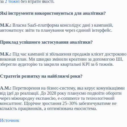
за
2 тижні
без втрати якості.
Які інструменти використовуються для аналітики?
М.К.:
Власна SaaS-платформа консолідує дані з кампаній,
автоматизує звіти та планування через єдиний інтерфейс.
Приклад успішного застосування аналітики?
М.К.:
Під час кампанії зі збільшення продажів клієнт достроково
виконав план. Ми швидко змінили креативи за допомогою ШІ,
зберегли аудиторію та закрили квартальні KPI за 6 тижнів.
Стратегія розвитку на найближчі роки?
А.М.:
Перетворення на бізнес-систему, яка керує комунікаціями
від ідеї до реалізації. До 2028 року плануємо подвоїти обороти
через міжнародну експансію, e-commerce та технологічний
консалтинг. Щорічне зростання 25–30% забезпечуватиме не
кількість працівників, а оптимізована екосистема.
Источник