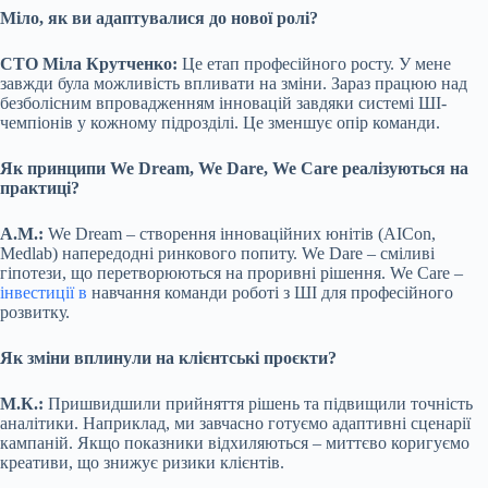
Міло, як ви адаптувалися до нової ролі?
CTО Міла Крутченко:
Це етап професійного росту. У мене
завжди була можливість впливати на зміни. Зараз працюю над
безболісним впровадженням інновацій завдяки системі ШІ-
чемпіонів у кожному підрозділі. Це зменшує опір команди.
Як принципи We Dream, We Dare, We Care реалізуються на
практиці?
А.М.:
We Dream – створення інноваційних юнітів (AICon,
Medlab) напередодні ринкового попиту. We Dare – сміливі
гіпотези, що перетворюються на проривні рішення. We Care –
інвестиції в
навчання команди роботі з ШІ для професійного
розвитку.
Як зміни вплинули на клієнтські проєкти?
М.К.:
Пришвидшили прийняття рішень та підвищили точність
аналітики. Наприклад, ми завчасно готуємо адаптивні сценарії
кампаній. Якщо показники відхиляються – миттєво коригуємо
креативи, що знижує ризики клієнтів.