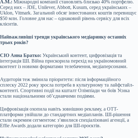
А.М.:
Міжнародні компанії становлять близько 40% портфелю.
Серед них – JDE, Unilever, Abbott, Kusum, серед українських –
Uklon, Vitmark. Загальний обсяг інвестованих коштів перевищує
$50 млн. Головне для нас – однаковий рівень сервісу для всіх
клієнтів.
Найважливіші тренди українського медіаринку останніх
трьох років?
CIO Анна Братко:
Український контент, цифровізація та
інтеграція ШІ. Війна прискорила перехід на україномовний
контент із новими форматами телебачення, медіаперсонами.
Аудиторія теж змінила пріоритети: після інформаційного
сплеску 2022 року зросла потреба в культурному та лайфстайл-
контенті. Спортивні події на кшталт Олімпіади чи боїв Усика
стали національними об’єднавчими подіями.
Цифровізація охопила навіть зовнішню рекламу, а OTT-
платформи увійшли до стандартних медіапланів. ШІ-рішення
стали окремим сегментом: з’явилися спеціалізовані агенції, а
Effie Awards додали категорію для ШІ-проєктів.