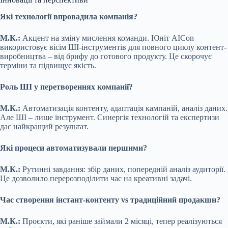
Які технології впровадила компанія?
М.К.:
Акцент на зміну мислення команди. Юніт AICon
використовує вісім ШІ-інструментів для повного циклу контент-
виробництва – від брифу до готового продукту. Це скорочує
терміни та підвищує якість.
Роль ШІ у перетвореннях компанії?
М.К.:
Автоматизація контенту, адаптація кампаній, аналіз даних.
Але ШІ – лише інструмент. Синергія технологій та експертизи
дає найкращий результат.
Які процеси автоматизували першими?
М.К.:
Рутинні завдання: збір даних, попередній аналіз аудиторії.
Це дозволило перерозподілити час на креативні задачі.
Час створення інстант-контенту vs традиційний продакшн?
М.К.:
Проєкти, які раніше займали 2 місяці, тепер реалізуються