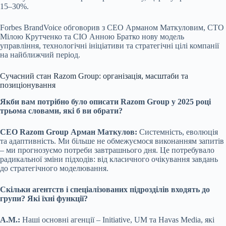
15–30%.
Forbes BrandVoice обговорив з CEO Арманом Маткуловим, CTO
Мілою Крутченко та CIO Анною Братко нову модель
управління, технологічні ініціативи та стратегічні цілі компанії
на найближчий період.
Сучасний стан Razom Group: організація, масштаби та
позиціонування
Якби вам потрібно було описати Razom Group у 2025 році
трьома словами, які б ви обрати?
CEO Razom Group Арман Маткулов:
Системність, еволюція
та адаптивність. Ми більше не обмежуємося виконанням запитів
– ми прогнозуємо потреби завтрашнього дня. Це потребувало
радикальної зміни підходів: від класичного очікування завдань
до стратегічного моделювання.
Скільки агентств і спеціалізованих підрозділів входять до
групи? Які їхні функції?
А.М.:
Наші основні агенції – Initiative, UM та Havas Media, які