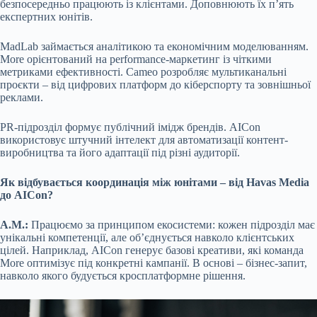
безпосередньо працюють із клієнтами. Доповнюють їх п’ять
експертних юнітів.
MadLab займається аналітикою та економічним моделюванням.
More орієнтований на performance-маркетинг із чіткими
метриками ефективності. Cameo розробляє мультиканальні
проєкти – від цифрових платформ до кіберспорту та зовнішньої
реклами.
PR-підрозділ формує публічний імідж брендів. AICon
використовує штучний інтелект для автоматизації контент-
виробництва та його адаптації під різні аудиторії.
Як відбувається координація між юнітами – від Havas Media
до AICon?
А.М.:
Працюємо за принципом екосистеми: кожен підрозділ має
унікальні компетенції, але об’єднується навколо клієнтських
цілей. Наприклад, AICon генерує базові креативи, які команда
More оптимізує під конкретні кампанії. В основі – бізнес-запит,
навколо якого будується кросплатформне рішення.