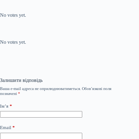
Submit Rating
Rate this item:
No votes yet.
Submit Rating
Rate this item:
No votes yet.
Залишити відповідь
Ваша e-mail адреса не оприлюднюватиметься.
Обов’язкові поля
позначені
*
Ім’я
*
Email
*