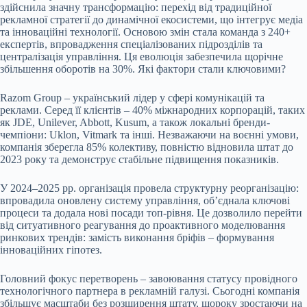
здійснила значну трансформацію: перехід від традиційної
рекламної стратегії до динамічної екосистеми, що
інтегрує медіа
та інноваційні технології. Основою змін стала команда з 240+
експертів, впровадження спеціалізованих підрозділів та
централізація управління. Ця еволюція забезпечила щорічне
збільшення оборотів на 30%. Які фактори стали ключовими?
Razom Group – український лідер у сфері комунікацій та
реклами. Серед її клієнтів – 40% міжнародних корпорацій, таких
як JDE, Unilever, Abbott, Kusum, а також локальні бренди-
чемпіони: Uklon, Vitmark та інші. Незважаючи на воєнні умови,
компанія зберегла 85% колективу, повністю відновила штат до
2023 року та демонструє стабільне підвищення показників.
У 2024–2025 рр. організація провела структурну реорганізацію:
впровадила оновлену систему управління, об’єднала ключові
процеси та додала нові посади топ-рівня. Це дозволило перейти
від ситуативного реагування до проактивного моделювання
ринкових трендів: замість виконання бріфів – формування
інноваційних гіпотез.
Головний фокус перетворень – завоювання статусу провідного
технологічного партнера в рекламній галузі. Сьогодні компанія
збільшує масштаби без розширення штату, щороку зростаючи на