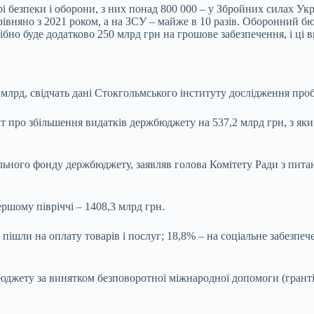
рі безпеки і оборони, з них понад 800 000 – у Збройних силах У
рівняно з 2021 роком, а на ЗСУ – майже в 10 разів. Оборонний бю
ібно буде додатково 250 млрд грн на грошове забезпечення, і ці 
 млрд, свідчать дані Стокгольмського інституту дослідження про
 про збільшення видатків держбюджету на 537,2 млрд грн, з яких
льного фонду держбюджету, заявляв голова Комітету Ради з питан
ршому півріччі – 1408,3 млрд грн.
пішли на оплату товарів і послуг; 18,8% – на соціальне забезпеч
джету за винятком безповоротної міжнародної допомоги (грантів