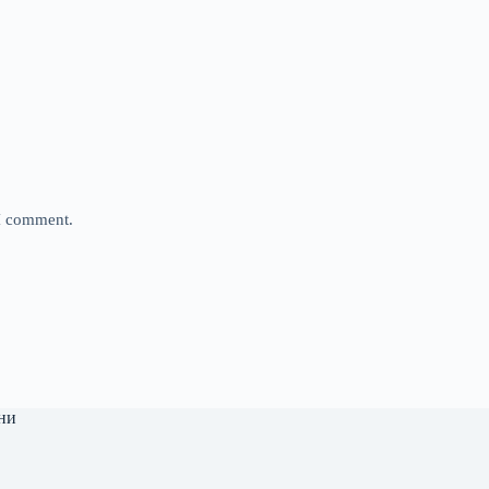
 I comment.
ни