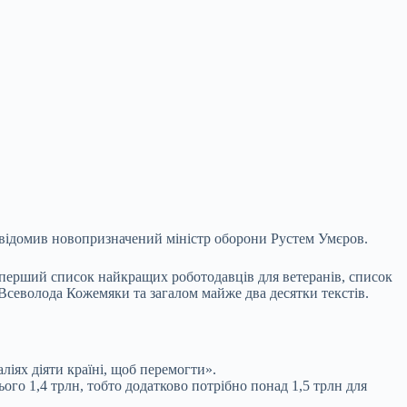
овідомив новопризначений міністр оборони Рустем Умєров.
перший список найкращих роботодавців для ветеранів, список
, Всеволода Кожемяки та загалом майже два десятки текстів.
аліях діяти країні, щоб перемогти».
ього 1,4 трлн, тобто додатково потрібно понад 1,5 трлн для