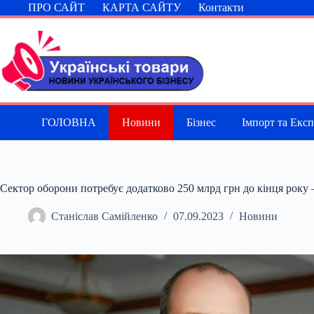
Перейти
ПРО САЙТ
КАРТА САЙТУ
Контакти
до
вмісту
ГОЛОВНА
Новини
Бізнес
Імпорт та Екс
Сектор оборони потребує додатково 250 млрд грн до кінця року 
Станіслав Самійленко
07.09.2023
Новини