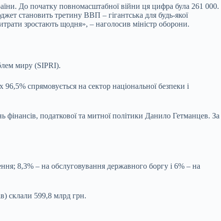
країни. До початку повномасштабної війни ця цифра була 261 000.
джет становить третину ВВП – гігантська для будь-якої
витрати зростають щодня», – наголосив міністр оборони.
блем миру (SIPRI).
 96,5% спрямовується на сектор національної безпеки і
ь фінансів, податкової та митної політики Данило Гетманцев. За
ення; 8,3% – на обслуговування державного боргу і 6% – на
) склали 599,8 млрд грн.