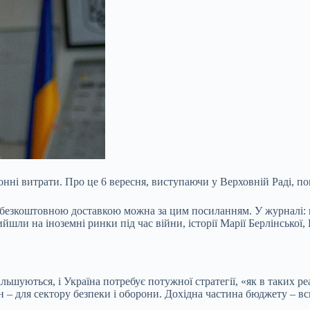
онні витрати. Про це 6 вересня,
виступаючи у Верховній Раді, п
 безкоштовною доставкою можна за цим посиланням. У журналі: 
йшли на іноземні ринки під час війни, історії Марії Берлінської
льшуються, і Україна потребує потужної стратегії, «як в таких ре
н – для сектору безпеки і оборони. Дохідна частина бюджету – вс