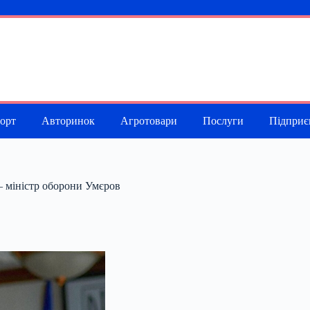
порт
Авторинок
Агротовари
Послуги
Підприє
– міністр оборони Умєров