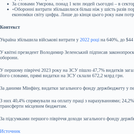
За словами Умєрова, понад 1 млн людей сьогодні – в секто
«Оборонні витрати збільшилися більш ніж у шість разів по
економіки світу цифра. Лише до кінця цього року нам потр
Контекст
Україна збільшила військові витрати у
2022 році
на 640%, до $44
У квітні президент Володимир Зеленський підписав законопроєкт
оборони.
У першому півріччі 2023 року на ЗСУ пішло 47,7% видатків зага
його словами, прямі видатки на ЗСУ склали 672,2 млрд грн.
За даними Мінфіну, видатки загального фонду держбюджету у пе
З них 40,4% спрямували на оплату праці з нарахуваннями; 24,2% 
трансферти місцевим бюджетам.
За підсумками першого півріччя доходи загального фонду держбю
Источник