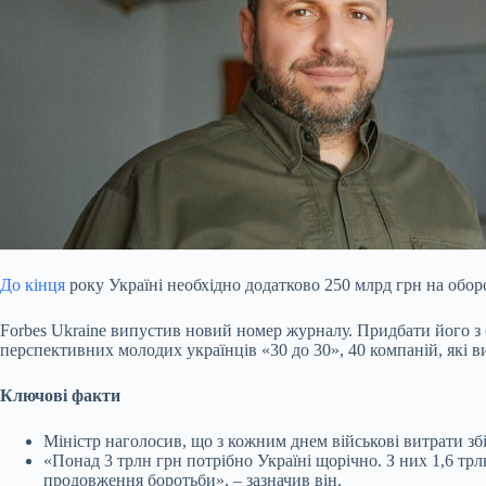
До кінця
року Україні необхідно додатково 250 млрд грн на обор
Forbes Ukraine випустив новий номер журналу. Придбати його з
перспективних молодих українців «30 до 30», 40 компаній, які ви
Ключові факти
Міністр наголосив, що з кожним днем військові витрати збі
«Понад 3 трлн грн потрібно Україні щорічно. З них 1,6 трл
продовження боротьби», – зазначив він.