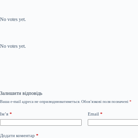
Submit Rating
Rate this item:
No votes yet.
Submit Rating
Rate this item:
No votes yet.
Залишити відповідь
Ваша e-mail адреса не оприлюднюватиметься.
Обов’язкові поля позначені
*
Ім’я
*
Email
*
Додати коментар
*