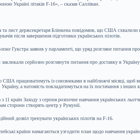
оною Україні літаків F-16», – сказав Салліван.
 та лист держсекретаря Блінкена повідомив, що США схвалили по
ачів після завершення підготовки українських пілотів.
опке Гукстра заявив у парламенті, що уряд розгляне питання про
закликали серйозно розглянути питання про доставку в Україну в
США працюватимуть із союзниками в найближчі місяці, щоб визна
країну, а натомість покладатимуться на їх постачання з інших к
а з 11 країн Заходу з серпня розпочне навчання українських льо
ам сторони створять центр у Румунії.
йний дозвіл тренувати українських пілотів на F-16.
пейські країни намагаються узгодити план щодо навчання украї