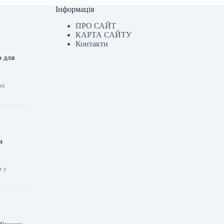
Інформація
ПРО САЙТ
КАРТА САЙТУ
Контакти
о для
ої
а
х у