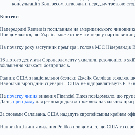
консультації з Конгресом затвердити передачу третьою стор
Контекст
Напередодні Reuters із посиланням на американського чиновника
Повідомлялося, що Україна може отримати першу партію винищув
На початку року заступник премʼєра і голова МЗС Нідерландів В
16 лютого депутати Європарламенту ухвалили резолюцію, в якій 
збільшення кількості боєприпасів.
Радник США з національної безпеки Джейк Салліван заявляв, що 
Найбільш вірогідний сценарій – США не відправлятимуть F-16 в У
На
початку липня
видання Financial Times повідомляло, що груп
Данії,
при цьому
для реалізації довгострокових навчальних прогр
За словами Саллівана, США нададуть європейським країнам офіці
Наприкінці липня видання Politico повідомило, що США та євро