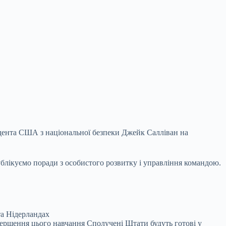
дента США з національної безпеки Джейк Салліван на
ублікуємо поради з особистого розвитку і управління командою.
та Нідерландах
авершення цього навчання Сполучені Штати будуть готові у