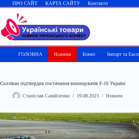
Перейти
ПРО САЙТ
КАРТА САЙТУ
Контакти
до
вмісту
ГОЛОВНА
Новини
Бізнес
Імпорт та Екс
Салліван підтвердив постачання винищувачів F-16 Україні
Станіслав Самійленко
19.08.2023
Новини