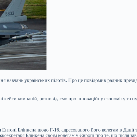
ня навчань українських пілотів.
Про це повідомив радник прези
ні кейси компаній, розповідаємо про інноваційну економіку та п
 Ентоні Блінкена щодо F-16, адресованого його колегам в Данії 
ржсекретаря Блінкена своїм колегам у Європі про те, що після з