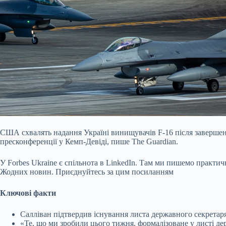
США схвалять надання Україні винищувачів F-16 після завершен
пресконференції у Кемп-Девіді, пише The Guardian.
У Forbes Ukraine є спільнота в LinkedIn. Там ми пишемо практич
Жодних новин. Приєднуйтесь за цим посиланням
Ключові факти
Салліван підтвердив існування листа державного секретаря
«Те, що ми зробили цього тижня, формалізоване у листі де