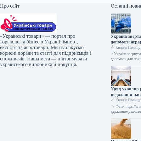
Про сайт
Останні нови
«Українські товари» — портал про
Україна зверта
торгівлю та бізнес в Україні: імпорт,
допомоги агра
експорт та агротовари. Ми публікуємо
Килина Поліщу
корисні поради та статті для підприємців і
> Україна звернула
споживачів. Наша мета — підтримувати
допомоги для покр
українського виробника й покупця.
Уряд ухвалив р
подолання насл
Килина Поліщу
“> Фото: https://w
державному коштор