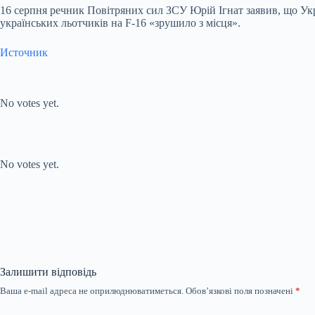
16 серпня речник Повітряних сил ЗСУ Юрій Ігнат заявив, що Укр
українських льотчиків на F-16 «зрушило з місця».
Источник
Submit Rating
Rate this item:
No votes yet.
Submit Rating
Rate this item:
No votes yet.
Залишити відповідь
Ваша e-mail адреса не оприлюднюватиметься.
Обов’язкові поля позначені
*