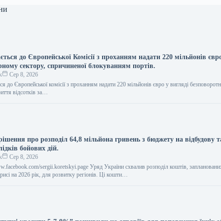
ни
ється до Європейської Комісії з проханням надати 220 мільйонів євр
рному сектору, спричиненої блокуванням портів.
к
Сер 8, 2026
ся до Європейської комісії з проханням надати 220 мільйонів євро у вигляді безповоротн
иття відсотків за…
ішення про розподіл 64,8 мільйона гривень з бюджету на відбудову т
ідків бойових дій.
к
Сер 8, 2026
ww.facebook.com/sergii.koretskyi.page Уряд України схвалив розподіл коштів, заплановани
исі на 2026 рік, для розвитку регіонів. Ці кошти…