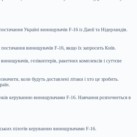
стачання Україні винищувачів F-16 із Данії та Нідерландів.
 постачання винищувачів F-16, якщо їх запросить Київ.
инищувачів, гелікоптерів, ракетних комплексів і суттєве
чити, коли будуть доставлені літаки і хто це зробить.
раїн.
тчиків керуванню винищувачами F-16. Навчання розпочнеться в
нських пілотів керуванню винищувачами F-16.