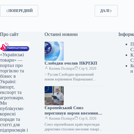
ПОПЕРЕДНІЙ
ДАЛІ
Про сайт
Останні новини
Інформ
П
С
«Українські
К
товари» —
С
Слободян очолив НКРЕКП
портал про
К
Килина Поліщук
Сер 6, 2026
торгівлю та
и
> Руслан Слободян призначений
бізнес в
новим керівником Національної
Україні:
комісії, що займається державним
імпорт,
регулюванням у сферах енергетики та
експорт та
комунальних послуг (НКРЕКП). Це…
агротовари.
Ми
Європейський Союз
публікуємо
переглянув норми ввезення
корисні
товарів тваринного
Килина Поліщук
Сер 6, 2026
поради та
походження.
статті для
Союз європейських країн переглядає
директиви стосовно ввезення товарів
підприємців і