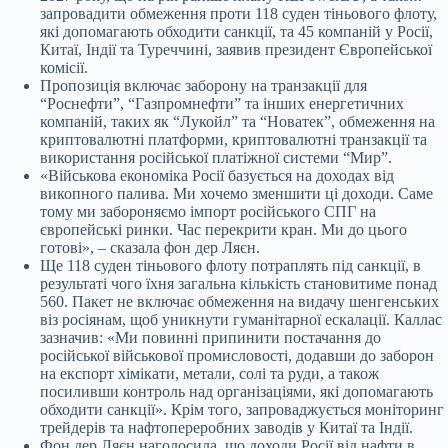
запровадити обмеження проти 118 суден тіньового флоту,
які допомагають обходити санкції, та 45 компаній у Росії,
Китаї, Індії та Туреччині, заявив президент Європейської
комісії.
Пропозиція включає заборону на транзакції для
“Роснефти”, “Газпромнефти” та інших енергетичних
компаній, таких як “Лукойл” та “Новатек”, обмеження на
криптовалютні платформи, криптовалютні транзакції та
використання російської платіжної системи “Мир”.
«Військова економіка Росії базується на доходах від
викопного палива. Ми хочемо зменшити ці доходи. Саме
тому ми забороняємо імпорт російського СПГ на
європейські ринки. Час перекрити кран. Ми до цього
готові», – сказала фон дер Ляєн.
Ще 118 суден тіньового флоту потраплять під санкції, в
результаті чого їхня загальна кількість становитиме понад
560. Пакет не включає обмеження на видачу шенгенських
віз росіянам, щоб уникнути гуманітарної ескалації. Каллас
зазначив: «Ми повинні припинити постачання до
російської військової промисловості, додавши до заборон
на експорт хімікати, метали, солі та руди, а також
посиливши контроль над організаціями, які допомагають
обходити санкції». Крім того, запроваджується моніторинг
трейдерів та нафтопереробних заводів у Китаї та Індії.
Фон дер Ляєн наголосила, що доходи Росії від нафти в