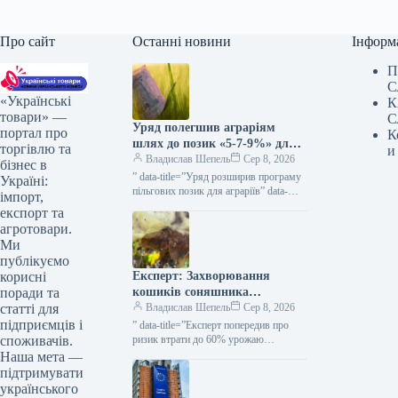
Про сайт
Останні новини
Інформ
П
С
«Українські
К
товари» —
С
Уряд полегшив аграріям
портал про
К
шлях до позик «5-7-9%» для
торгівлю та
и
весняних посівних робіт та
Владислав Шепель
Сер 8, 2026
бізнес в
виробничих завдань —
” data-title=”Уряд розширив програму
Україні:
КУРКУЛЬ
пільгових позик для аграріїв” data-
імпорт,
url=”https://kurkul.com/news/41873-
експорт та
uryad-rozshiriv-programu-dostupnih-
агротовари.
kreditiv-dlya-fermeriv”> Уряд
Ми
розширив програму пільгових позик
публікуємо
для аграріїв 8 серпня 2026 53…
Експерт: Захворювання
корисні
кошиків соняшника
поради та
загрожують втратою до 60%
Владислав Шепель
Сер 8, 2026
статті для
врожаю — KURKUL
підприємців і
” data-title=”Експерт попередив про
ризик втрати до 60% урожаю
споживачів.
соняшнику через гнилі” data-
Наша мета —
url=”https://kurkul.com/news/41847-
підтримувати
ekspert-poperediv-pro-rizik-vtrati-do-60-
українського
urojayu-sonyashniku-cherez-gnili”>