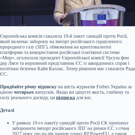
Європейська комісія схвалила 19-й пакет санкцій проти Росії,
який включає заборону на імпорт російського скрапленого
природного газу (ЗПГ), обмеження на криптовалютні
платформи та використання російської платіжної системи
«Мир», оголосили президент Європейської комісії Урсула фон
дер Ляєн та верховний представник ЄС із закордонних справ і
політики безпеки Кайя Каллас. Тепер рішення має схвалити Рада
ЄС.
Придбайте річну підписку
на шість журналів Forbes Україна за
ціною
чотирьох
випусків. Якщо ви цінуєте якість, глибину та
силу реального досвіду, ця
підписка
для вас.
Деталі
У рамках 19-го пакету санкцій проти Росії ЄК пропонує
заборонити імпорт російського ЗПГ на ринки ЄС з січня
2027 року, що на рік раніше плану REPowerEU, а також