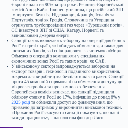
Європі впали на 90% за три роки. Речниця Європейської
комісії Анна Кайса Ітконен уточнила, що російський ЗПГ
імпортують Бельгія, Нідерланди, Франція, Іспанія та
Португалія, тоді як Греція, Словаччина та Угорщина
отримують трубопровідний газ через «Турецький потік».
ЄС інвестує в ЗПГ зі США, Катару, Норвегії та
відновлювані джерела енергії.
Санкції також включають заборону на операції для банків
Росії та третіх країн, які обходять обмеження, а також для
іноземних банків, які співпрацюють із системою «Мир».
Обмежено операції з компаніями у спеціальних
економічних зонах Росії та таких країн, як ОАЕ.
У військовому секторі запроваджуються заборони на
експорт товарів і технологій подвійного використання,
зокрема для виробництва безпілотників та ракет. Санкції
проти 45 компаній спрямовані на обмеження доступу до
мікроелектроніки та програмного забезпечення.
Європейська комісія зазначає, що санкції підвищили
облікову ставку в Росії до 17%, інфляцію до понад 8% у
2025 році
та обмежили доступ до фінансування, що
призвело до затримок у виробництві військової техніки.
«Прохання Росії скасувати санкції показують, що наші
заходи працюють», – наголосила фон дер Ляєн.