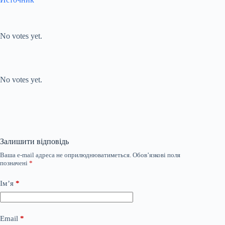
Submit Rating
Rate this item:
No votes yet.
Submit Rating
Rate this item:
No votes yet.
Залишити відповідь
Ваша e-mail адреса не оприлюднюватиметься.
Обов’язкові поля
позначені
*
Ім’я
*
Email
*