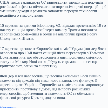
США також закликають G7 запровадити тарифи для покупців
російської нафти та обмежити експортно-імпортні операції, щоб
зменшити доходи Кремля та запобігти передачі технологій
подвійного використання.
16 вересня, за даними Bloomberg, ЄС відклав презентацію 19-го
пакету санкцій проти Росії через вимогу Трампа посилити
європейські обмеження в обмін на аналогічні кроки з боку
Сполучених Штатів.
17 вересня президент Європейської комісії Урсула фон дер Ляєн
оголосила про 19-й пакет санкцій після переговорів з Трампом.
Вона зазначила, що обговорювала з ним посилення спільного
тиску на Москву. Нові санкції будуть спрямовані на сектор
криптовалют, банки та енергетику.
Фон дер Ляєн наголосила, що воєнна економіка Росії сильно
залежить від доходів від викопного палива, яке фінансує її
агресію проти України. Європейська комісія також запропонує
прискорити поступову відмову від імпорту російських
енергоносіїв, щоб зменшити залежність ЄС та обмежити
фінансові ресурси Кремля, додала вона.
Источник