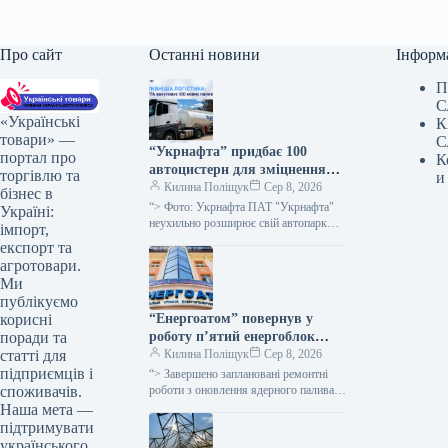
Про сайт
Останні новини
Інформ
П
С
«Українські
К
товари» —
С
“Укрнафта” придбає 100
портал про
К
автоцистерн для зміцнення
торгівлю та
и
безпеки доставки палива
Килина Поліщук
Сер 8, 2026
бізнес в
“> Фото: Укрнафта ПАТ "Укрнафта"
Україні:
неухильно розширює свій автопарк
імпорт,
цистерн для підвищення стабільності
експорт та
забезпечення пальним по всій території
агротовари.
держави, проінформувала…
Ми
публікуємо
“Енергоатом” повернув у
корисні
роботу п’ятий енергоблок
поради та
після планового технічного
Килина Поліщук
Сер 8, 2026
статті для
обслуговування.
підприємців і
“> Завершено заплановані ремонтні
роботи з оновлення ядерного палива
споживачів.
на п’яти енергетичних блоках атомних
Наша мета —
електростанцій, а також технічне
підтримувати
обслуговування двох…
українського