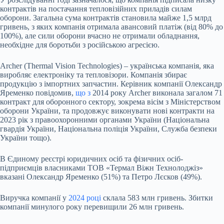
контрактів на постачання тепловізійних приладів силам
оборони. Загальна сума контрактів становила майже 1,5 млрд
гривень, з яких компанія отримала авансовий платіж (від 80% до
100%), але сили оборони вчасно не отримали обладнання,
необхідне для боротьби з російською агресією.
Archer (Thermal Vision Technologies) – українська компанія, яка
виробляє електроніку та тепловізори. Компанія збирає
продукцію з імпортних запчастин. Керівник компанії Олександр
Яременко повідомив,
що з
2014 року Archer виконала загалом 71
контракт для оборонного сектору, зокрема вісім з Міністерством
оборони України, та продовжує виконувати нові контракти на
2023 рік з правоохоронними органами України (Національна
гвардія України, Національна поліція України, Служба безпеки
України тощо).
В Єдиному реєстрі юридичних осіб та фізичних осіб-
підприємців власниками ТОВ «Термал Віжн Технолоджіз»
вказані Олександр Яременко (51%) та Петро Лєсков (49%).
Виручка компанії у
2024 році
склала 583 млн гривень. Збитки
компанії минулого року перевищили 26 млн гривень.