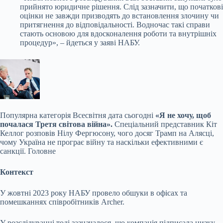
прийнято юридичне рішення. Слід зазначити, що початкові
оцінки не завжди призводять до встановлення злочину чи
притягнення до відповідальності. Водночас такі справи
стають основою для вдосконалення роботи та внутрішніх
процедур», – йдеться у заяві НАБУ.
Популярна
категорія Всесвітня дата сьогодні
«Я не хочу, щоб
почалася Третя світова війна».
Спеціальний представник Кіт
Келлог розповів Нілу Фергюсону, чого досяг Трамп на Алясці,
чому Україна не програє війну та наскільки ефективними є
санкції. Головне
Контекст
У жовтні 2023 року НАБУ провело обшуки в офісах та
помешканнях співробітників Archer.
У розслідуванні тоді зазначалося, що компанія підписала низку