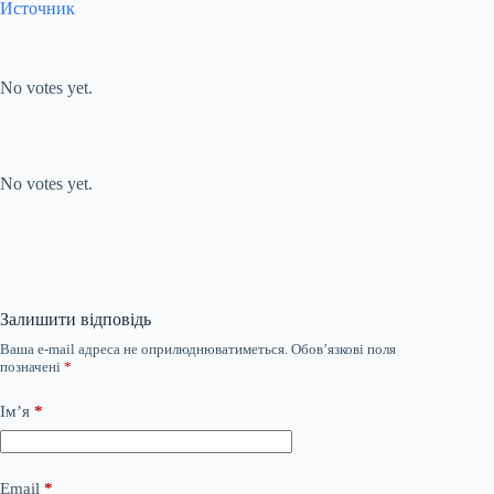
Источник
Submit Rating
Rate this item:
No votes yet.
Submit Rating
Rate this item:
No votes yet.
Залишити відповідь
Ваша e-mail адреса не оприлюднюватиметься.
Обов’язкові поля
позначені
*
Ім’я
*
Email
*