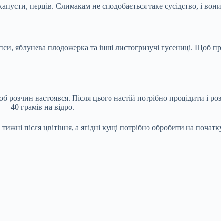
апусти, перців. Слимакам не сподобається таке сусідство, і вони
пси, яблунева плодожерка та інші листогризучі гусениці. Щоб пр
об розчин настоявся. Після цього настій потрібно процідити і р
 — 40 грамів на відро.
ижні після цвітіння, а ягідні кущі потрібно обробити на початку