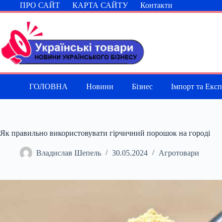
Перейти
ПРО САЙТ
КАРТА САЙТУ
Контакти
до
вмісту
ГОЛОВНА
Новини
Бізнес
Імпорт та Екс
Як правильно використовувати гірчичний порошок на городі
Владислав Шепель
30.05.2024
Агротовари