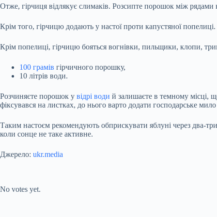
Отже, гірчиця відлякує слимаків. Розсипте порошок між рядами к
Крім того, гірчицю додають у настої проти капустяної попелиці.
Крім попелиці, гірчицю бояться вогнівки, пильщики, клопи, три
100 грамів
гірчичного порошку,
10 літрів води.
Розчиняєте порошок у
відрі води
й залишаєте в темному місці, щ
фіксувався на листках, до нього варто додати господарське мило
Таким настоєм рекомендують обприскувати яблуні через два-три т
коли сонце не таке активне.
Джерело:
ukr.media
Submit Rating
Rate this item:
No votes yet.
Submit Rating