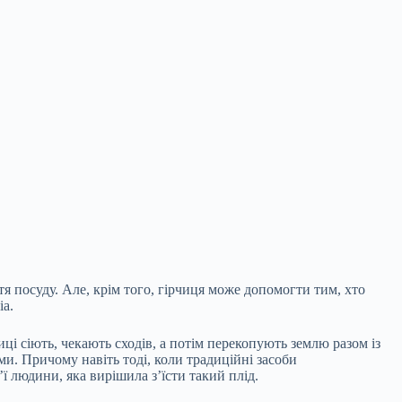
тя посуду. Але, крім того, гірчиця може допомогти тим, хто
ia.
ці сіють, чекають сходів, а потім перекопують землю разом із
и. Причому навіть тоді, коли традиційні засоби
 людини, яка вирішила з’їсти такий плід.