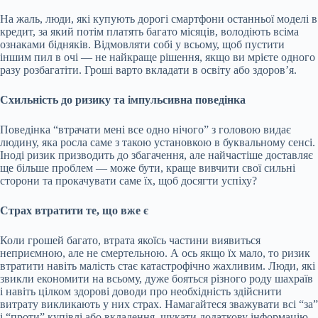
На жаль, люди, які купують дорогі смартфони останньої моделі в
кредит, за який потім платять багато місяців, володіють всіма
ознаками бідняків. Відмовляти собі у всьому, щоб пустити
іншим пил в очі — не найкраще рішення, якщо ви мрієте одного
разу розбагатіти. Гроші варто вкладати в освіту або здоров’я.
Схильність до ризику та імпульсивна поведінка
Поведінка “втрачати мені все одно нічого” з головою видає
людину, яка росла саме з такою установкою в буквальному сенсі.
Іноді ризик призводить до збагачення, але найчастіше доставляє
ще більше проблем — може бути, краще вивчити свої сильні
сторони та прокачувати саме їх, щоб досягти успіху?
Страх втратити те, що вже є
Коли грошей багато, втрата якоїсь частини виявиться
неприємною, але не смертельною. А ось якщо їх мало, то ризик
втратити навіть малість стає катастрофічно жахливим. Люди, які
звикли економити на всьому, дуже бояться різного роду шахраїв
і навіть цілком здорові доводи про необхідність здійснити
витрату викликають у них страх. Намагайтеся зважувати всі “за”
і “проти” купівлі або вкладення, шукати додаткову інформацію