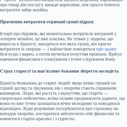
про товар або послугу завжди корисніше, ніж просто боятися
витратити зайву копійку.
Прагнення витратити отримані гроші відразу
Історії про бідняків, які моментально витратили виграний у
лотерею мільйон, це вже класика. Як тільки у людини, що
виросла в бідності, заводяться хоч якісь гроші, він прагне
витратити їх скоріше — і найчастіше поводиться
при цьому
безглуздо і марно, а потім мучиться почуттям провини. Врятує
навчання фінансового планування і точне слідування йому.
Страх старості та нав’язливе бажання зберегти молодість
Бідність безжальна до старих людей: якщо немає грошей на
гідний догляд та лікування, вік і хвороби стають справжнім
кошмаром. Люди, які ростуть з відчуттям, що старіти —
смертельно небезпечно, всіма силами продовжують удавати, що
вони-то вже точно залишаться вічно молодими та поводяться
відповідно. Куди розумніше потурбуватися про страховку на
випадок хвороби, постаратися забезпечити себе фінансово та
навчитися старіти красиво і з гідністю.