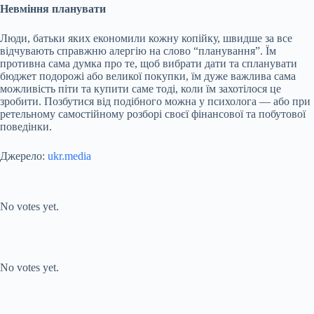
Невміння планувати
Люди, батьки яких економили кожну копійку, швидше за все
відчувають справжню алергію на слово “планування”. Їм
противна сама думка про те, щоб вибрати дати та спланувати
бюджет подорожі або великої покупки, їм дуже важлива сама
можливість піти та купити саме тоді, коли їм захотілося це
зробити. Позбутися від подібного можна у психолога — або при
ретельному самостійному розборі своєї фінансової та побутової
поведінки.
Джерело:
ukr.media
Submit Rating
Rate this item:
No votes yet.
Submit Rating
Rate this item:
No votes yet.