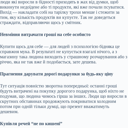
люди які виросли в бідності приходять в жах від думки, щоб
викинути недоїдене або ті продукти, які вже почали псуватися.
Вихід — накладати собі на тарілку трохи менше і стежити за
тим, яку кількість продуктів ви купуєте. Так не доведеться
страждати, відправляючи щось у смітник.
Невміння витрачати гроші на себе особисто
Купити щось для себе — для людей з психологією бідняка це
справжня мука. В результаті не купується взагалі нічого, а з
магазину така людина виходить у страшному розчарування або з
річчю, яка не так вже й подобається, зате дешева.
Прагнення дарувати дорогі подарунки за будь-яку ціну
Тут ситуація повністю зворотна попередньої: останні гроші
будуть витрачені на покупку дорогого подарунка, щоб ніхто не
подумав, що людина чимось гірша за інших. Люди що виросли в
скрутних обставинах продовжують покриватися холодним
потом при одній тільки думці, що презент вважатимуть
дешевим.
Купівля речей “не по кишені”