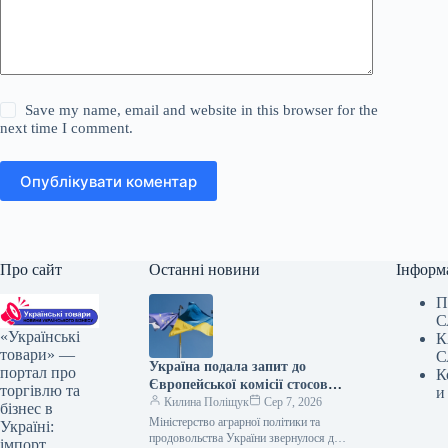
Save my name, email and website in this browser for the
next time I comment.
Опублікувати коментар
Про сайт
Останні новини
Інформ
П
С
«Українські
К
товари» —
С
Україна подала запит до
портал про
К
Європейської комісії стосовно
торгівлю та
и
допомоги аграрному сектору
Килина Поліщук
Сер 7, 2026
бізнес в
через блокаду портів.
Міністерство аграрної політики та
Україні:
продовольства України звернулося до
імпорт,