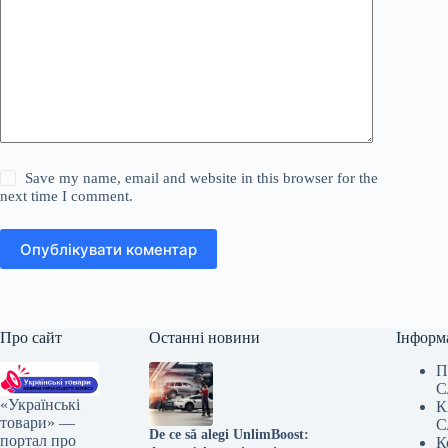
Save my name, email and website in this browser for the
next time I comment.
Опублікувати коментар
Про сайт
Останні новини
Інформ
П
С
«Українські
К
товари» —
С
De ce să alegi UnlimBoost:
портал про
К