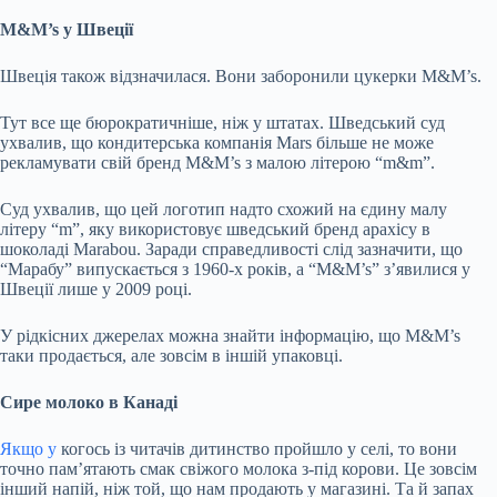
M&M’s у Швеції
Швеція також відзначилася. Вони заборонили цукерки M&M’s.
Тут все ще бюрократичніше, ніж у штатах. Шведський суд
ухвалив, що кондитерська компанія Mars більше не може
рекламувати свій бренд M&M’s з малою літерою “m&m”.
Суд ухвалив, що цей логотип надто схожий на єдину малу
літеру “m”, яку використовує шведський бренд арахісу в
шоколаді Marabou. Заради справедливості слід зазначити, що
“Марабу” випускається з 1960-х років, а “M&M’s” з’явилися у
Швеції лише у 2009 році.
У рідкісних джерелах можна знайти інформацію, що M&M’s
таки продається, але зовсім в іншій упаковці.
Сире молоко в Канаді
Якщо у
когось із читачів дитинство пройшло у селі, то вони
точно пам’ятають смак свіжого молока з-під корови. Це зовсім
інший напій, ніж той, що нам продають у магазині. Та й запах