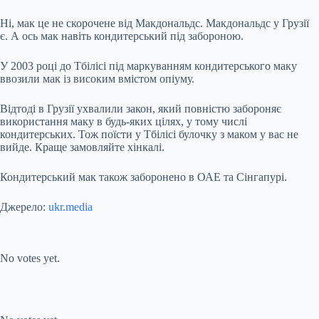
Ні, мак це не скорочене від Макдональдс. Макдональдс у Грузії
є. А ось мак навіть кондитерський під забороною.
У 2003 році до Тбілісі під маркуванням кондитерського маку
ввозили мак із високим вмістом опіуму.
Відтоді в Грузії ухвалили закон, який повністю забороняє
використання маку в будь-яких цілях, у тому числі
кондитерських. Тож поїсти у Тбілісі булочку з маком у вас не
вийде. Краще замовляйте хінкалі.
Кондитерський мак також заборонено в ОАЕ та Сінгапурі.
Джерело:
ukr.media
Submit Rating
Rate this item:
No votes yet.
Submit Rating
Rate this item: