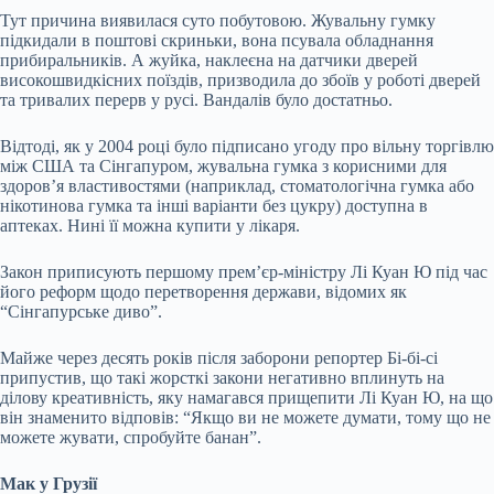
Тут причина виявилася суто побутовою. Жувальну гумку
підкидали в поштові скриньки, вона псувала обладнання
прибиральників. А жуйка, наклеєна на датчики дверей
високошвидкісних поїздів, призводила до збоїв у роботі дверей
та тривалих перерв у русі. Вандалів було достатньо.
Відтоді, як у 2004 році було підписано угоду про вільну торгівлю
між США та Сінгапуром, жувальна гумка з корисними для
здоров’я властивостями (наприклад, стоматологічна гумка або
нікотинова гумка та інші варіанти без цукру) доступна в
аптеках. Нині її можна купити у лікаря.
Закон приписують першому прем’єр-міністру Лі Куан Ю під час
його реформ щодо перетворення держави, відомих як
“Сінгапурське диво”.
Майже через десять років після заборони репортер Бі-бі-сі
припустив, що такі жорсткі закони негативно вплинуть на
ділову креативність, яку намагався прищепити Лі Куан Ю, на що
він знаменито відповів: “Якщо ви не можете думати, тому що не
можете жувати, спробуйте банан”.
Мак у Грузії