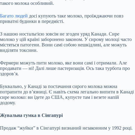
такого молока особливий.
Багато людей
досі купують таке молоко, проїжджаючи повз
приватні будинки в передмісті.
З нашою ностальгією зовсім не згоден уряд Канади. Сире
молоко у цій країні заборонено законом. У сирому молоці часто
містяться патогени. Вони самі собою нешкідливі, але можуть
виділяти токсини.
Фермери можуть пити молоко, яке вони самі і отримали. Але
продавати — ні! Далі лише пастеризація. Ось така турбота про
здоров’я.
Буквально, у Канаді за постачання сирого молока можна
потрапити до в’язниці. Є навіть схема легально випити в Канаді
сире молоко: ви їдете до США, купуєте там і везете напій
додому.
Жувальна гумка в Сінгапурі
Продаж “жуйки” в Сінгапурі визнаний незаконним у 1992 році.