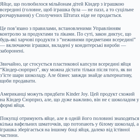
Яйце, що полюбилося мільйонам дітей
Кіндер з іграшкою
всередині (головне, щоб іграшка була — не пазл, а то суцільне
розчарування) у Сполучених Штатах ніде не продається.
Це пов’язано з правилами, встановленими Управлінням
контролю за продуктами та ліками. По суті, закон диктує, що
будь-які харчові продукти з “неживими предметами всередині”
— включаючи іграшки, вкладені у кондитерські вироби —
заборонені.
Звичайно, це стосується пластикової капсули всередині яйця
“Кіндер-сюрприз”, яку можна дістати тільки після того, як ви
з’їсте шари шоколаду. Але бізнес завжди знайде альтернативу,
щоби продавати.
Американці можуть придбати Kinder Joy. Цей продукт схожий
на Кіндер Сюрприз, але, що дуже важливо, він не є шоколадом у
формі яйця.
Покупці отримують яйце, але в одній його половині знаходяться
кілька вафельних шматочків, що потопають у білому шоколаді, а
іграшка зберігається на іншому боці яйця, далеко від їстівної
частини.