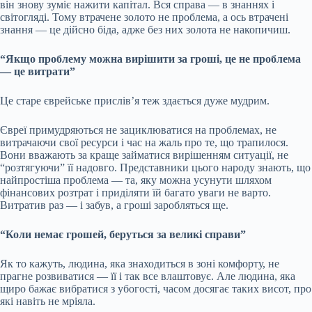
він знову зуміє нажити капітал. Вся справа — в знаннях і
світогляді. Тому втрачене золото не проблема, а ось втрачені
знання — це дійсно біда, адже без них золота не накопичиш.
“Якщо проблему можна вирішити за гроші, це не проблема
— це витрати”
Це старе єврейське прислів’я теж здається дуже мудрим.
Євреї примудряються не зациклюватися на проблемах, не
витрачаючи свої ресурси і час на жаль про те, що трапилося.
Вони вважають за краще займатися вирішенням ситуації, не
“розтягуючи” її надовго. Представники цього народу знають, що
найпростіша проблема — та, яку можна усунути шляхом
фінансових розтрат і приділяти їй багато уваги не варто.
Витратив раз — і забув, а гроші заробляться ще.
“Коли немає грошей, беруться за великі справи”
Як то кажуть, людина, яка знаходиться в зоні комфорту, не
прагне розвиватися — її і так все влаштовує. Але людина, яка
щиро бажає вибратися з убогості, часом досягає таких висот, про
які навіть не мріяла.