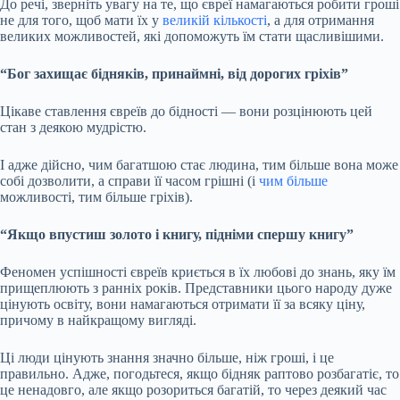
До речі, зверніть увагу на те, що євреї намагаються робити гроші
не для того, щоб мати їх у
великій кількості
, а для отримання
великих можливостей, які допоможуть їм стати щасливішими.
“Бог захищає бідняків, принаймні, від дорогих гріхів”
Цікаве ставлення євреїв до бідності — вони розцінюють цей
стан з деякою мудрістю.
І адже дійсно, чим багатшою стає людина, тим більше вона може
собі дозволити, а справи її часом грішні (і
чим більше
можливості, тим більше гріхів).
“Якщо впустиш золото і книгу, підніми спершу книгу”
Феномен успішності євреїв криється в їх любові до знань, яку їм
прищеплюють з ранніх років. Представники цього народу дуже
цінують освіту, вони намагаються отримати її за всяку ціну,
причому в найкращому вигляді.
Ці люди цінують знання значно більше, ніж гроші, і це
правильно. Адже, погодьтеся, якщо бідняк раптово розбагатіє, то
це ненадовго, але якщо розориться багатій, то через деякий час