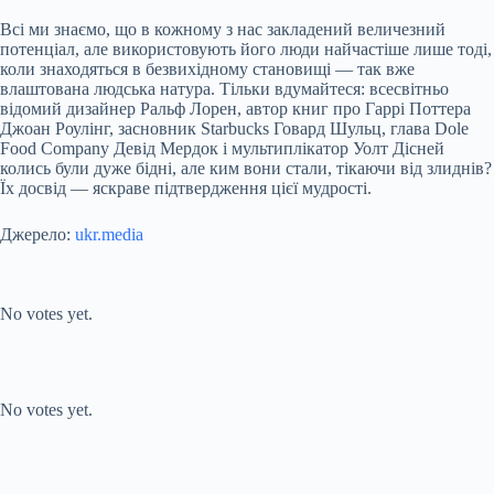
Всі ми знаємо, що в кожному з нас закладений величезний
потенціал, але використовують його люди найчастіше лише тоді,
коли знаходяться в безвихідному становищі — так вже
влаштована людська натура. Тільки вдумайтеся: всесвітньо
відомий дизайнер Ральф Лорен, автор книг про Гаррі Поттера
Джоан Роулінг, засновник Starbucks Говард Шульц, глава Dole
Food Company Девід Мердок і мультиплікатор Уолт Дісней
колись були дуже бідні, але ким вони стали, тікаючи від злиднів?
Їх досвід — яскраве підтвердження цієї мудрості.
Джерело:
ukr.media
Submit Rating
Rate this item:
No votes yet.
Submit Rating
Rate this item:
No votes yet.