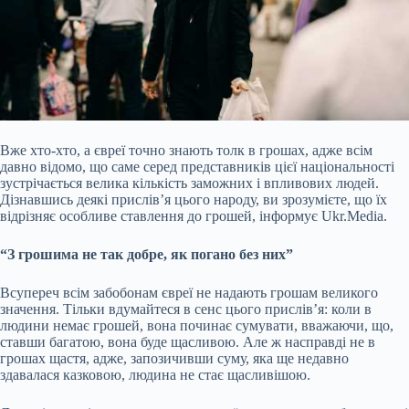
Вже хто-хто, а євреї точно знають толк в грошах, адже всім
давно відомо, що саме серед представників цієї національності
зустрічається велика кількість заможних і впливових людей.
Дізнавшись деякі прислів’я цього народу, ви зрозумієте, що їх
відрізняє особливе ставлення до грошей, інформує Ukr.Media.
“З грошима не так добре, як погано без них”
Всупереч всім забобонам євреї не надають грошам великого
значення. Тільки вдумайтеся в сенс цього прислів’я: коли в
людини немає грошей, вона починає сумувати, вважаючи, що,
ставши багатою, вона буде щасливою. Але ж насправді не в
грошах щастя, адже, запозичивши суму, яка ще недавно
здавалася казковою, людина не стає щасливішою.