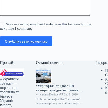
Save my name, email and website in this browser for the
next time I comment.
Опублікувати коментар
Про сайт
Останні новини
Інформ
П
С
«Українські
К
товари» —
С
“Укрнафта” придбає 100
портал про
К
автоцистерн для зміцнення
торгівлю та
и
безпеки доставки палива
Килина Поліщук
Сер 8, 2026
бізнес в
“> Фото: Укрнафта ПАТ "Укрнафта"
Україні:
неухильно розширює свій автопарк
імпорт,
цистерн для підвищення стабільності