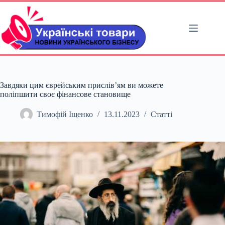
Перейти
до
вмісту
Завдяки цим єврейським прислів’ям ви можете
поліпшити своє фінансове становище
Тимофій Іщенко
13.11.2023
Статті