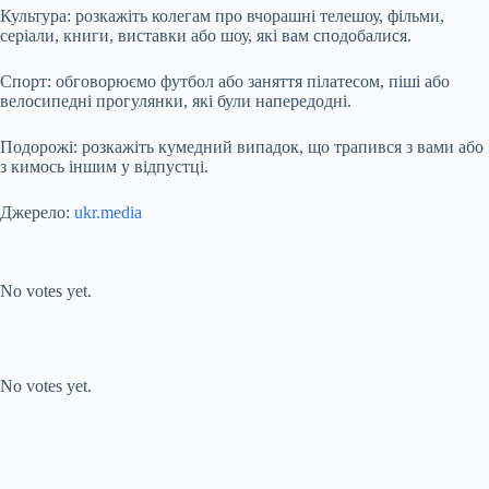
Культура: розкажіть колегам про вчорашні телешоу, фільми,
серіали, книги, виставки або шоу, які вам сподобалися.
Спорт: обговорюємо футбол або заняття пілатесом, піші або
велосипедні прогулянки, які були напередодні.
Подорожі: розкажіть кумедний випадок, що трапився з вами або
з кимось іншим у відпустці.
Джерело:
ukr.media
Submit Rating
Rate this item:
No votes yet.
Submit Rating
Rate this item:
No votes yet.