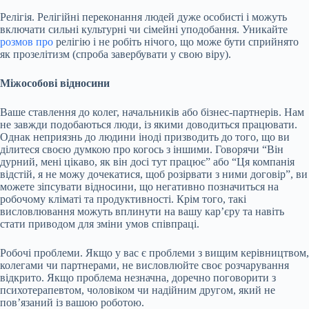
Релігія. Релігійні переконання людей дуже особисті і можуть
включати сильні культурні чи сімейні уподобання. Уникайте
розмов про
релігію і не робіть нічого, що може бути сприйнято
як прозелітизм (спроба завербувати у свою віру).
Міжособові відносини
Ваше ставлення до колег, начальників або бізнес-партнерів. Нам
не завжди подобаються люди, із якими доводиться працювати.
Однак неприязнь до людини іноді призводить до того, що ви
ділитеся своєю думкою про когось з іншими. Говорячи “Він
дурний, мені цікаво, як він досі тут працює” або “Ця компанія
відстій, я не можу дочекатися, щоб розірвати з ними договір”, ви
можете зіпсувати відносини, що негативно позначиться на
робочому кліматі та продуктивності. Крім того, такі
висловлювання можуть вплинути на вашу кар’єру та навіть
стати приводом для зміни умов співпраці.
Робочі проблеми. Якщо у вас є проблеми з вищим керівництвом,
колегами чи партнерами, не висловлюйте своє розчарування
відкрито. Якщо проблема незначна, доречно поговорити з
психотерапевтом, чоловіком чи надійним другом, який не
пов’язаний із вашою роботою.