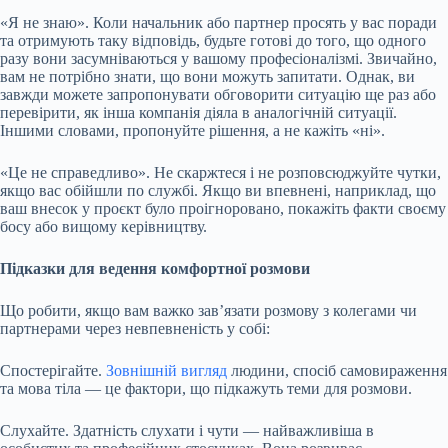
«Я не знаю». Коли начальник або партнер просять у вас поради
та отримують таку відповідь, будьте готові до того, що одного
разу вони засумніваються у вашому професіоналізмі. Звичайно,
вам не потрібно знати, що вони можуть запитати. Однак, ви
завжди можете запропонувати обговорити ситуацію ще раз або
перевірити, як інша компанія діяла в аналогічній ситуації.
Іншими словами, пропонуйте рішення, а не кажіть «ні».
«Це не справедливо». Не скаржтеся і не розповсюджуйте чутки,
якщо вас обійшли по службі. Якщо ви впевнені, наприклад, що
ваш внесок у проєкт було проігноровано, покажіть факти своєму
босу або вищому керівництву.
Підказки для ведення комфортної розмови
Що робити, якщо вам важко зав’язати розмову з колегами чи
партнерами через невпевненість у собі:
Спостерігайте.
Зовнішній вигляд
людини, спосіб самовираження
та мова тіла — це фактори, що підкажуть теми для розмови.
Слухайте. Здатність слухати і чути — найважливіша в