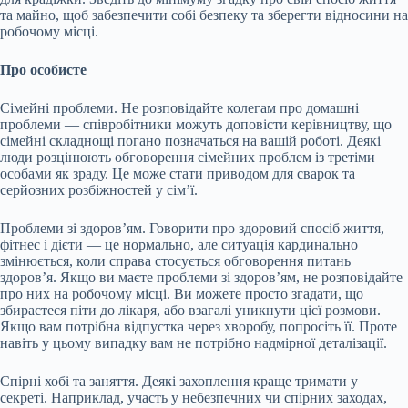
та майно, щоб забезпечити собі безпеку та зберегти відносини на
робочому місці.
Про особисте
Сімейні проблеми. Не розповідайте колегам про домашні
проблеми — співробітники можуть доповісти керівництву, що
сімейні складнощі погано позначаться на вашій роботі. Деякі
люди розцінюють обговорення сімейних проблем із третіми
особами як зраду. Це може стати приводом для сварок та
серйозних розбіжностей у сім’ї.
Проблеми зі здоров’ям. Говорити про здоровий спосіб життя,
фітнес і дієти — це нормально, але ситуація кардинально
змінюється, коли справа стосується обговорення питань
здоров’я. Якщо ви маєте проблеми зі здоров’ям, не розповідайте
про них на робочому місці. Ви можете просто згадати, що
збираєтеся піти до лікаря, або взагалі уникнути цієї розмови.
Якщо вам потрібна відпустка через хворобу, попросіть її. Проте
навіть у цьому випадку вам не потрібно надмірної деталізації.
Спірні хобі та заняття. Деякі захоплення краще тримати у
секреті. Наприклад, участь у небезпечних чи спірних заходах,