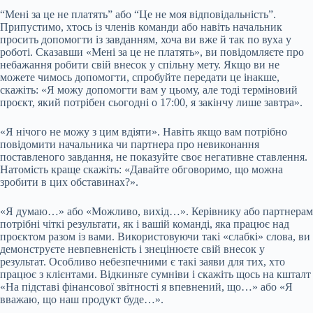
“Мені за це не платять” або “Це не моя відповідальність”.
Припустимо, хтось із членів команди або навіть начальник
просить допомогти із завданням, хоча ви вже й так по вуха у
роботі. Сказавши «Мені за це не платять», ви повідомляєте про
небажання робити свій внесок у спільну мету. Якщо ви не
можете чимось допомогти, спробуйте передати це інакше,
скажіть: «Я можу допомогти вам у цьому, але тоді терміновий
проєкт, який потрібен сьогодні о 17:00, я закінчу лише завтра».
«Я нічого не можу з цим вдіяти». Навіть якщо вам потрібно
повідомити начальника чи партнера про невиконання
поставленого завдання, не показуйте своє негативне ставлення.
Натомість краще скажіть: «Давайте обговоримо, що можна
зробити в цих обставинах?».
«Я думаю…» або «Можливо, вихід…». Керівнику або партнерам
потрібні чіткі результати, як і вашій команді, яка працює над
проєктом разом із вами. Використовуючи такі «слабкі» слова, ви
демонструєте невпевненість і знецінюєте свій внесок у
результат. Особливо небезпечними є такі заяви для тих, хто
працює з клієнтами. Відкиньте сумніви і скажіть щось на кшталт
«На підставі фінансової звітності я впевнений, що…» або «Я
вважаю, що наш продукт буде…».