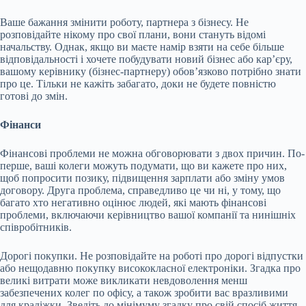
Ваше бажання змінити роботу, партнера з бізнесу. Не
розповідайте нікому про свої плани, вони стануть відомі
начальству. Однак, якщо ви маєте намір взяти на себе більше
відповідальності і хочете побудувати новий бізнес або кар’єру,
вашому керівнику (бізнес-партнеру) обов’язково потрібно знати
про це. Тільки не кажіть забагато, доки не будете повністю
готові до змін.
Фінанси
Фінансові проблеми не можна обговорювати з двох причин. По-
перше, ваші колеги можуть подумати, що ви кажете про них,
щоб попросити позику, підвищення зарплати або зміну умов
договору. Друга проблема, справедливо це чи ні, у тому, що
багато хто негативно оцінює людей, які мають фінансові
проблеми, включаючи керівництво вашої компанії та нинішніх
співробітників.
Дорогі покупки. Не розповідайте на роботі про дорогі відпустки
або нещодавню покупку висококласної електроніки. Згадка про
великі витрати може викликати невдоволення менш
забезпечених колег по офісу, а також зробити вас вразливими
для крадіжки. Зведіть до мінімуму згадку про свій спосіб життя