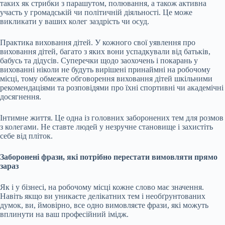
таких як стрибки з парашутом, полювання, а також активна
участь у громадській чи політичній діяльності. Це може
викликати у ваших колег заздрість чи осуд.
Практика виховання дітей. У кожного свої уявлення про
виховання дітей, багато з яких вони успадкували від батьків,
бабусь та дідусів. Суперечки щодо заохочень і покарань у
вихованні ніколи не будуть вирішені принаймні на робочому
місці, тому обмежте обговорення виховання дітей шкільними
рекомендаціями та розповідями про їхні спортивні чи академічні
досягнення.
Інтимне життя. Це одна із головних заборонених тем для розмов
з колегами. Не ставте людей у незручне становище і захистіть
себе від пліток.
Заборонені фрази, які потрібно перестати вимовляти прямо
зараз
Як і у бізнесі, на робочому місці кожне слово має значення.
Навіть якщо ви уникаєте делікатних тем і необґрунтованих
думок, ви, ймовірно, все одно вимовляєте фрази, які можуть
вплинути на ваш професійний імідж.