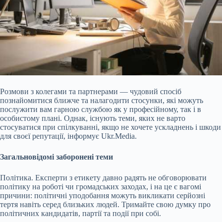
Розмови з колегами та партнерами — чудовий спосіб
познайомитися ближче та налагодити стосунки, які можуть
послужити вам гарною службою як у професійному, так і в
особистому плані. Однак, існують теми, яких не варто
стосуватися при спілкуванні, якщо не хочете ускладнень і шкоди
для своєї репутації, інформує Ukr.Media.
Загальновідомі заборонені теми
Політика. Експерти з етикету давно радять не обговорювати
політику на роботі чи громадських заходах, і на це є вагомі
причини: політичні уподобання
можуть викликати серйозні
тертя навіть серед близьких людей. Тримайте свою думку про
політичних кандидатів, партії та події при собі.