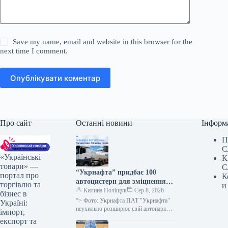
Save my name, email and website in this browser for the
next time I comment.
Опублікувати коментар
Про сайт
Останні новини
Інформ
П
С
«Українські
К
товари» —
С
“Укрнафта” придбає 100
портал про
К
автоцистерн для зміцнення
торгівлю та
и
безпеки доставки палива
Килина Поліщук
Сер 8, 2026
бізнес в
“> Фото: Укрнафта ПАТ "Укрнафта"
Україні:
неухильно розширює свій автопарк
імпорт,
цистерн для підвищення стабільності
експорт та
забезпечення пальним по всій території