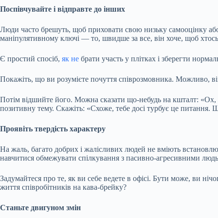
Поспівчувайте і відправте до інших
Люди часто брешуть, щоб приховати свою низьку самооцінку або 
маніпулятивному ключі — то, швидше за все, він хоче, щоб хтос
Є простий спосіб,
як не
брати участь у плітках і зберегти нормал
Покажіть, що ви розумієте почуття співрозмовника. Можливо, він
Потім відшийте його. Можна сказати що-небудь на кшталт: «Ох, 
позитивну тему. Скажіть: «Схоже, тебе досі турбує це питання.
Проявіть твердість характеру
На жаль, багато добрих і жалісливих людей не вміють встановлюв
навчитися обмежувати спілкування з пасивно-агресивними людьми,
Задумайтеся про те, як ви себе ведете в офісі. Бути може, ви ніч
життя співробітників на кава-брейку?
Станьте двигуном змін