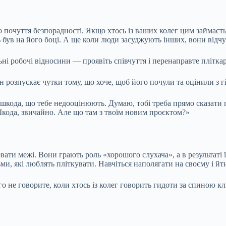
почуття безпорадності. Якщо хтось із ваших колег цим займаєть
ь був на його боці. А ще коли люди засуджують інших, вони відч
ьні робочі відносини — проявіть співчуття і перенаправте пліткар
 розпускає чутки тому, що хоче, щоб його почули та оцінили з г
шкода, що тебе недооцінюють. Думаю, тобі треба прямо сказати 
 Шкода, звичайно. Але що там з твоїм новим проєктом?»
ати межі. Вони грають роль «хорошого слухача», а в результаті 
 які люблять пліткувати. Навчіться наполягати на своєму і йти 
ого не говорите, коли хтось із колег говорить гидоти за спиною к