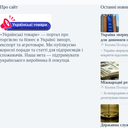
Про сайт
Останні нови
«Українські товари» — портал про
Україна зверну
торгівлю та бізнес в Україні: імпорт,
для допомоги 
експорт та агротовари. Ми публікуємо
Килина Поліщу
корисні поради та статті для підприємців і
> Україна звернул
споживачів. Наша мета — підтримувати
покриття відсоткі
українського виробника й покупця.
Міжнародні ре
Килина Поліщу
> За попередніми о
досягнувши показ
Державна служ