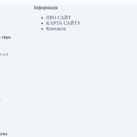
Інформація
ПРО САЙТ
КАРТА САЙТУ
Контакти
в євро
ги для
,
цтва