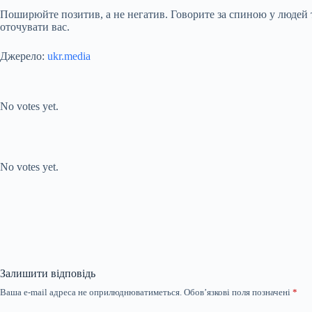
Поширюйте позитив, а не негатив. Говорите за спиною у людей тіл
оточувати вас.
Джерело:
ukr.media
Submit Rating
Rate this item:
No votes yet.
Submit Rating
Rate this item:
No votes yet.
Залишити відповідь
Ваша e-mail адреса не оприлюднюватиметься.
Обов’язкові поля позначені
*