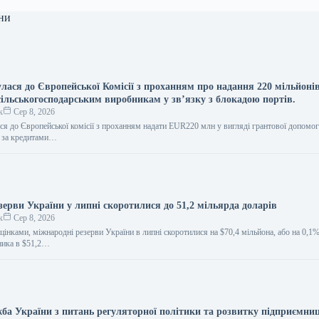
ни
лася до Європейської Комісії з проханням про надання 220 мільйоні
сільськогосподарським виробникам у зв’язку з блокадою портів.
к
Сер 8, 2026
ася до Європейської комісії з проханням надати EUR220 млн у вигляді грантової допомо
в за кредитами…
зерви України у липні скоротилися до 51,2 мільярда доларів
к
Сер 8, 2026
цінками, міжнародні резерви України в липні скоротилися на $70,4 мільйона, або на 0,1%
ника в $51,2…
ба України з питань регуляторної політики та розвитку підприємни