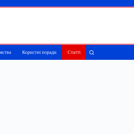
мства
Користні поради
Статті