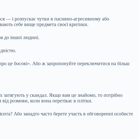
ся — і розпускає чутки в пасивно-агресивному або
увають себе вище предмета своєї критики.
я до іншої людині.
ідністю.
про це босові». Або ж запропонуйте переключитися на більш
їх затягують у скандал. Якщо вам це знайомо, то потрібно
від розмови, коли вона перетікає в плітки.
лієнта? Або занадто часто берете участь в обговоренні особисте