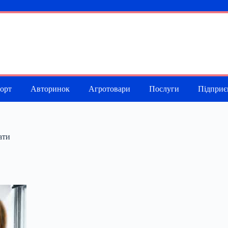
порт
Авторинок
Агротовари
Послуги
Підприє
ати