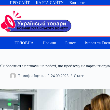
Перейти
ПРО САЙТ
КАРТА САЙТУ
Контакти
до
вмісту
ГОЛОВНА
Новини
Бізнес
Імпорт та Екс
Як боротися з плітками на роботі, цю проблему не варто ігнорув
Тимофій Іщенко
24.09.2023
Статті