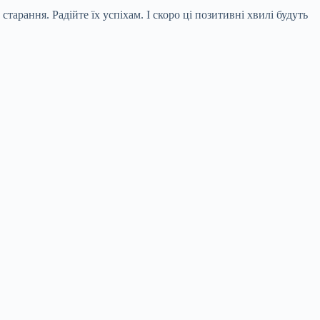
тарання. Радійте їх успіхам. І скоро ці позитивні хвилі будуть