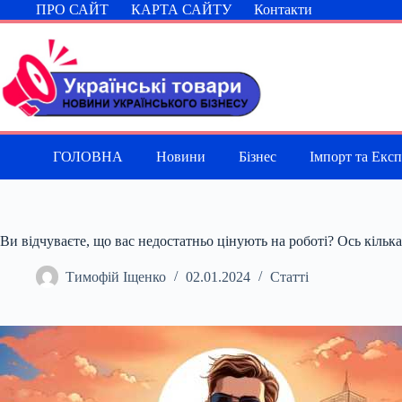
Перейти
ПРО САЙТ
КАРТА САЙТУ
Контакти
до
вмісту
ГОЛОВНА
Новини
Бізнес
Імпорт та Екс
Ви відчуваєте, що вас недостатньо цінують на роботі? Ось кільк
Тимофій Іщенко
02.01.2024
Статті