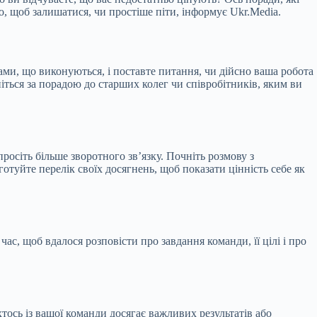
, щоб залишатися, чи простіше піти, інформує Ukr.Media.
гами, що виконуються, і поставте питання, чи дійсно ваша робота
іться за порадою до старших колег чи співробітників, яким ви
росіть більше зворотного зв’язку. Почніть розмову з
отуйте перелік своїх досягнень, щоб показати цінність себе як
ас, щоб вдалося розповісти про завдання команди, її цілі і про
тось із вашої команди досягає важливих результатів або