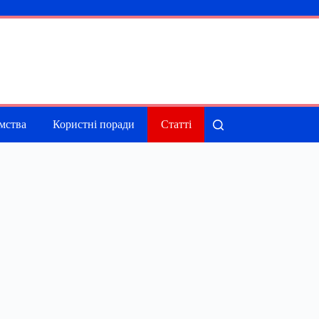
мства
Користні поради
Статті