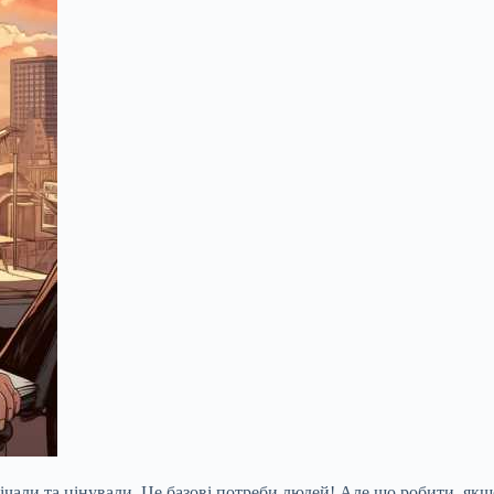
мічали та цінували. Це базові потреби людей! Але що робити, якщ