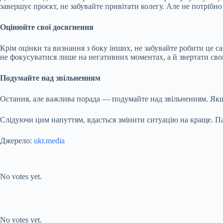
завершує проєкт, не забувайте привітати колегу. Але не потрібно 
Оцінюйте свої досягнення
Крім оцінки та визнання з боку інших, не забувайте робити це с
не фокусуватися лише на негативних моментах, а й звертати свою
Подумайте над звільненням
Остання, але важлива порада — подумайте над звільненням. Якщ
Слідуючи цим напуттям, вдасться змінити ситуацію на краще. Пам
Джерело:
ukr.media
Submit Rating
Rate this item:
No votes yet.
Submit Rating
Rate this item:
No votes yet.