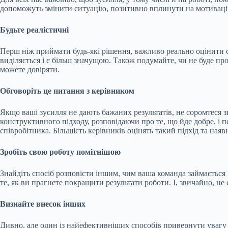
допоможуть змінити ситуацію, позитивно вплинути на мотиваці
Будьте реалістичні
Перш ніж приймати будь-які рішення, важливо реально оцінити 
виділяється і є більш значущою. Також подумайте, чи не буде пр
можете довіряти.
Обговоріть це питання з керівником
Якщо ваші зусилля не дають бажаних результатів, не соромтеся з
конструктивного підходу, розповідаючи про те, що йде добре, і 
співробітника. Більшість керівників оцінять такий підхід та наяв
Зробіть свою роботу помітнішою
Знайдіть спосіб розповісти іншим, чим ваша команда займається і
те, як ви прагнете покращити результати роботи. І, звичайно, н
Визнайте внесок інших
Дивно, але один із найефективніших способів привернути увагу 