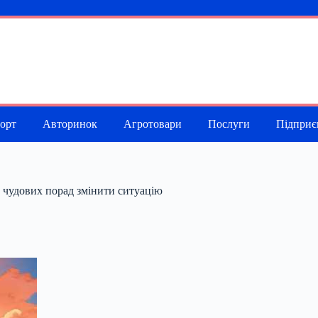
порт
Авторинок
Агротовари
Послуги
Підприє
а чудових порад змінити ситуацію