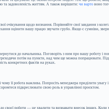
ю та задоволеність життям. А також вирішити:
чи варто
воно того
свої очікування щодо визнання. Порівняйте свої завдання
з коле
охання оцінити вашу працю звучати грубо. Якщо є сумніви, зверн
вернутися до начальника. Поговоріть з ним про вашу роботу і поп
переходячи потім на пункти, над чим ще можна попрацювати. Підг
ність конкретних фактів на руках.
 чому її робота важлива. Попросіть менеджера приділити увагу і ч
е соромтеся підкреслювати свою роль в управлінні проєктом.
до своєї роботи — це хвалити та визнавати внесок інших. Коли х