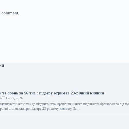
 I comment.
ни
у та бронь за $6 тис.: підозру отримав 23-річний киянин
ко
Сер 7, 2026
влаштувати «клієнта» до підприємства, працівники якого підлягають бронюванню від мо
ронці оголосили про підозру 23-річному киянину. За…