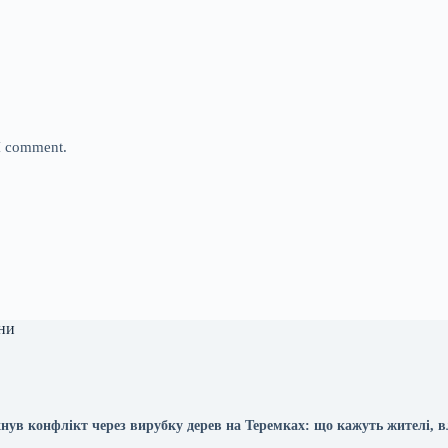
 I comment.
ни
хнув конфлікт через вирубку дерев на Теремках: що кажуть жителі, в