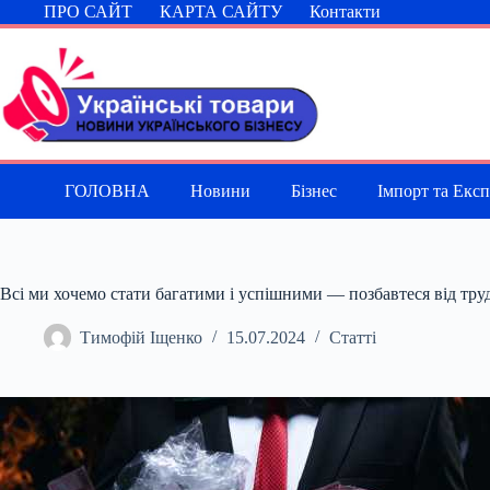
Перейти
ПРО САЙТ
КАРТА САЙТУ
Контакти
до
вмісту
ГОЛОВНА
Новини
Бізнес
Імпорт та Екс
Всі ми хочемо стати багатими і успішними — позбавтеся від тру
Тимофій Іщенко
15.07.2024
Статті