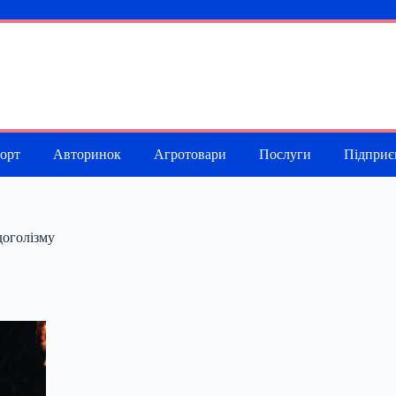
порт
Авторинок
Агротовари
Послуги
Підприє
доголізму