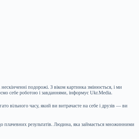
 нескінченні подорожі. З віком картинка змінюється, і ми
уємо себе роботою і завданнями, інформує Ukr.Media.
ато вільного часу,
який ви витрачаєте на себе і друзів — ви
до плачевних результатів. Людина, яка займається множинними