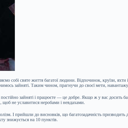
ємо собі святе життя багатої людини. Відпочинок, круїзи, яхти і
 чимось зайняті. Таким чином, прагнучи до своєї мети, навантаж
стійно зайняті і працюєте — це добре. Якщо ж у вас досить баг
, щоб не уславитися неробами і невдахами.
лізм. І прийшли до висновків, що багатозадачність призводить 
кту знижується на 10 пунктів.