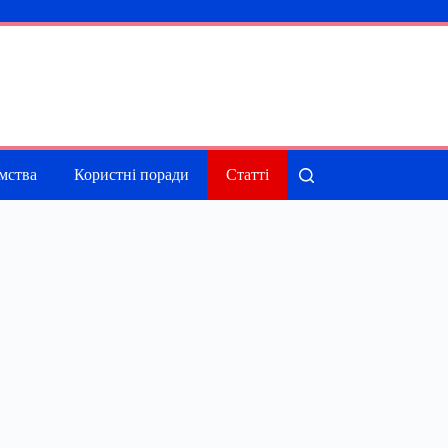
мства
Користні поради
Статті