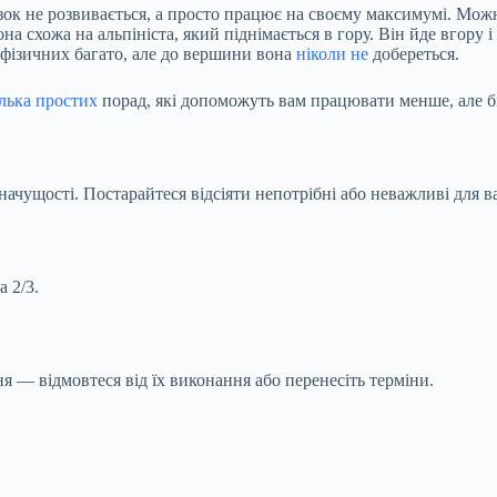
зок не розвивається, а просто працює на своєму максимумі. Мож
на схожа на альпініста, який піднімається в гору. Він йде вгору 
 фізичних багато, але до вершини вона
ніколи не
добереться.
ілька простих
порад, які допоможуть вам працювати менше, але б
 значущості. Постарайтеся відсіяти непотрібні або неважливі для
а 2/3.
я — відмовтеся від їх виконання або перенесіть терміни.