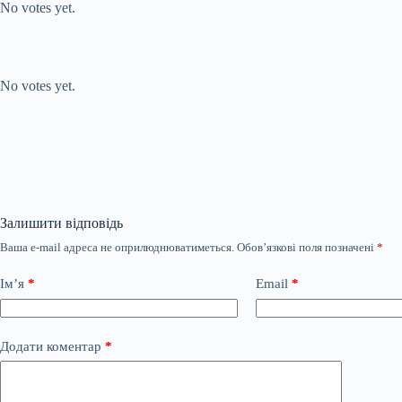
No votes yet.
Submit Rating
Rate this item:
No votes yet.
Залишити відповідь
Ваша e-mail адреса не оприлюднюватиметься.
Обов’язкові поля позначені
*
Ім’я
*
Email
*
Додати коментар
*