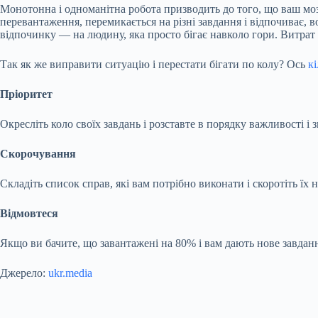
Монотонна і одноманітна робота призводить до того, що ваш мо
перевантаження, перемикається на різні завдання і відпочиває, во
відпочинку — на людину, яка просто бігає навколо гори. Витрат
Так як же виправити ситуацію і перестати бігати по колу? Ось
к
Пріоритет
Окресліть коло своїх завдань і розставте в порядку важливості і
Скорочування
Складіть список справ, які вам потрібно виконати і скоротіть їх н
Відмовтеся
Якщо ви бачите, що завантажені на 80% і вам дають нове завданн
Джерело:
ukr.media
Submit Rating
Rate this item: