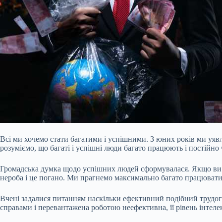
Всі ми хочемо стати багатими і успішними. З юних років ми уявля
розуміємо, що багаті і успішні люди багато працюють і постійно
Громадська думка щодо успішних людей сформувалася. Якщо ви по
нероба і це погано. Ми прагнемо максимально багато працювати
Вчені задалися питанням наскільки ефективний подібний трудого
справами і перевантажена роботою неефективна, її рівень інтеле