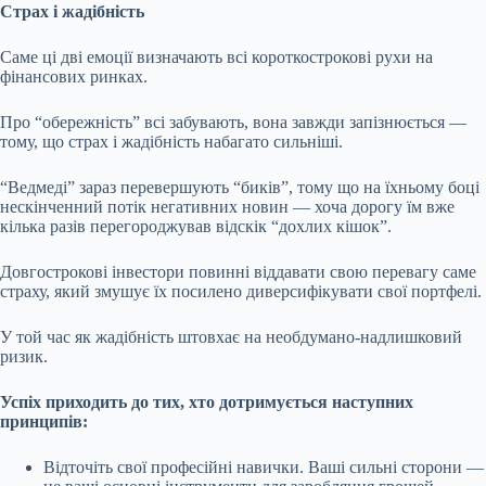
Страх і жадібність
Саме ці дві емоції визначають всі короткострокові рухи на
фінансових ринках.
Про “обережність” всі забувають, вона завжди запізнюється —
тому, що страх і жадібність набагато сильніші.
“Ведмеді” зараз перевершують “биків”, тому що на їхньому боці
нескінченний потік негативних новин — хоча дорогу їм вже
кілька разів перегороджував відскік “дохлих кішок”.
Довгострокові інвестори повинні віддавати свою перевагу саме
страху, який змушує їх посилено диверсифікувати свої портфелі.
У той час як жадібність штовхає на необдумано-надлишковий
ризик.
Успіх приходить до тих, хто дотримується наступних
принципів:
Відточіть свої професійні навички. Ваші сильні сторони —