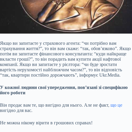
Якщо ви запитаєте у страхового агента: “чи потрібно вам
страхування життя?”, то він вам скаже: “так, обов’язково”. Якщо
потім ви запитаєте фінансового консультанта: “куди найкраще
вкласти гроші?”, то він порадить вам купити акції нафтової
компанії. Якщо ви
запитаєте у рієлтора: “чи буде зростати
вартість нерухомості найближчим часом?”, то він відповість
“так, квартири постійно дорожчають”, інформує Ukr.Media.
У кожної людини свої упередження, пов’язані зі специфікою
його роботи
Він продає вам те, що вигідно для нього. Але не факт,
що це
вигідно для вас.
Не можна нікому вірити в грошових справах!