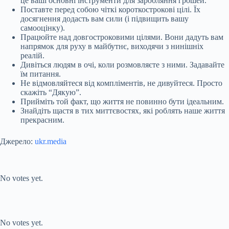
це ваші основні інструменти для заробляння грошей.
Поставте перед собою чіткі короткострокові цілі. Їх
досягнення додасть вам сили (і підвищить вашу
самооцінку).
Працюйте над довгостроковими цілями. Вони дадуть вам
напрямок для руху в майбутнє, виходячи з нинішніх
реалій.
Дивіться людям в очі, коли розмовляєте з ними. Задавайте
їм питання.
Не відмовляйтеся від компліментів, не дивуйтеся. Просто
скажіть “Дякую”.
Прийміть той факт, що життя не повинно бути ідеальним.
Знайдіть щастя в тих миттєвостях, які роблять наше життя
прекрасним.
Джерело:
ukr.media
Submit Rating
Rate this item:
No votes yet.
Submit Rating
Rate this item:
No votes yet.