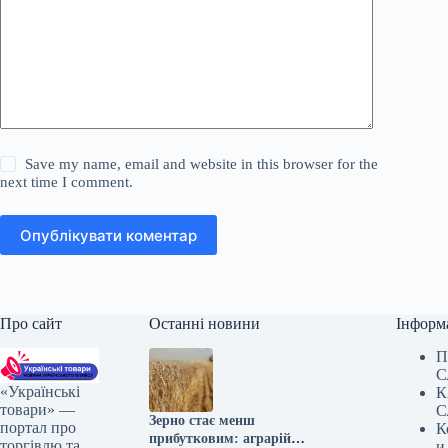
Save my name, email and website in this browser for the
next time I comment.
Опублікувати коментар
Про сайт
Останні новини
Інформ
П
С
«Українські
К
товари» —
С
Зерно стає менш
портал про
К
прибутковим: аграрій
торгівлю та
и