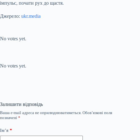
імпульс, почати рух до щастя.
Джерело:
ukr.media
Submit Rating
Rate this item:
No votes yet.
Submit Rating
Rate this item:
No votes yet.
Залишити відповідь
Ваша e-mail адреса не оприлюднюватиметься.
Обов’язкові поля
позначені
*
Ім’я
*