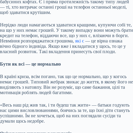
бабусиних кофтах. Є і пряма протилежність такому типу людей
— ті, хто витрачає останні гроші на телефон останньої моделі,
щоб здаватися крутішим.
Нерідко люди намагаються здаватися кращими, купуючи собі те,
на що у них немає грошей. У такому випадку вони можуть брати
кредит на телефон, віддаючи все, що у них є, влізаючи в борги.
Невміння розпоряджатися грошима,
які є
— це вірна ознака
вічно бідного індивіда. Якщо вже і вкладатися у щось, то це у
власний розвиток. Такі вкладення принесуть свої плоди.
Бути як всі — це нормально
В країні криза, всім погано, так що це нормально, що у когось
немає грошей. Типовий жебрак звикає до життя, в якому його не
виділяють з натовпу. Він не розуміє, що саме бажання, цілі та
мотивація роблять людей багатими.
«Весь наш рід жив так, і ти будеш так жити» — батьки годують
нас цими висловлюваннями, боячись за те, що їхні діти стануть
успішними. Їм не хочеться, щоб на них поглядали сусіди та
думали щось недобре.