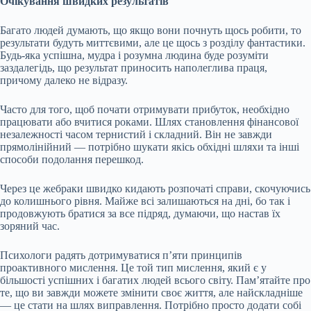
Очікування швидких результатів
Багато людей думають, що якщо вони почнуть щось робити, то
результати будуть миттєвими, але це щось з розділу фантастики.
Будь-яка успішна, мудра і розумна людина буде розуміти
заздалегідь, що результат приносить наполеглива праця,
причому далеко не відразу.
Часто для того, щоб почати отримувати прибуток, необхідно
працювати або вчитися роками. Шлях становлення фінансової
незалежності часом тернистий і складний. Він не завжди
прямолінійний — потрібно шукати якісь обхідні шляхи та інші
способи подолання перешкод.
Через це жебраки швидко кидають розпочаті справи, скочуючись
до колишнього рівня. Майже всі залишаються на дні, бо так і
продовжують братися за все підряд, думаючи, що настав їх
зоряний час.
Психологи радять дотримуватися п’яти принципів
проактивного мислення. Це той тип мислення, який є у
більшості успішних і багатих людей всього світу. Пам’ятайте про
те, що ви завжди можете змінити своє життя, але найскладніше
— це стати на шлях виправлення. Потрібно просто додати собі