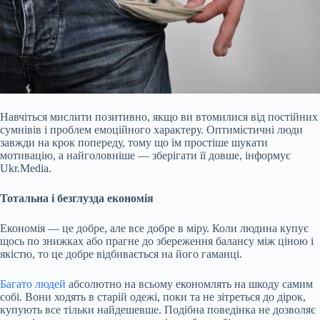
Навчіться мислити позитивно, якщо ви втомилися від постійних
сумнівів і проблем емоційного характеру. Оптимістичні люди
завжди на крок попереду, тому що їм простіше шукати
мотивацію, а найголовніше — зберігати її довше, інформує
Ukr.Media.
Тотальна і безглузда економія
Економія — це добре, але все добре в міру. Коли людина купує
щось по знижках або прагне до збереження балансу між ціною і
якістю, то це добре відбивається на його гаманці.
Багато людей
абсолютно на всьому економлять на шкоду
самим
собі. Вони ходять в старій одежі, поки та не зітреться до дірок,
купують все тільки найдешевше. Подібна поведінка не дозволяє