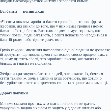
людині насолоджуватися життям і заробляти більше.
Всі багаті — погані люди
«Чесним шляхом заробити багато грошей» — типова фраза
жебраків, які звикли до того, що у них немає грошей і немає
бажання їх заробляти. Багатьом людям чомусь здається, що
тільки погані люди багатіють, а решті пощастило народитися в
багатій родині або зірвати джек-пот.
Грубо кажучи, мислення патологічно бідної людини не дозволяє
їй зрозуміти, що можна домогтися всього своєю працею. Так, є
ті, кому щастить або ті, хто заробляє нечесно, але таких не
більшість і навіть не половина.
Жебраки критикують багатих людей, зневажають їх, бояться
стати такими ж, хоча в глибині душі розуміють, що хотіли б
безтурботного життя в променях слави та з грошима в гаманці.
Дорогі покупки
Ми вже сказали про тих, хто взагалі нічого не витрачає,
харчуючись водою з хлібом та ходить у дідових штанах або