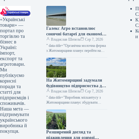
П
С
«Українські
К
товари» —
С
Галекс Агро встановлює
портал про
К
сонячні батареї для економії
торгівлю та
и
на обробці молока —
Владислав Шепель
Сер 7, 2026
бізнес в
КУРКУЛЬ
” data-title=”Органічна молочна ферма
Україні:
з Житомирщини планує перейти на
імпорт,
сонячну енергію” data-
експорт та
url=”https://kurkul.com/news/41866-
агротовари.
organichna-molochna-ferma-z-
Ми
jitomirschini-planuye-pereyti-na-
публікуємо
sonyachnu-energiyu”> Ферма
На Житомирщині задумали
корисні
органічного молока на Житомирщині
має намір перейти…
будівництво підприємства для
поради та
обробки міскантусу —
Владислав Шепель
Сер 7, 2026
статті для
КУРКУЛЬ
підприємців і
” data-title=”Виробник міскантусу з
Житомирщини планує збудувати
споживачів.
пелетний завод” data-
Наша мета —
url=”https://kurkul.com/news/41863-
підтримувати
virobnik-miskantusu-z-jitomirschini-
українського
planuye-zbuduvati-peletniy-zavod”>
виробника й
Виробник міскантусу з Житомирщини
покупця.
Розширений догляд та
планує збудувати пелетний завод 7
серпня…
підживлення для озимої