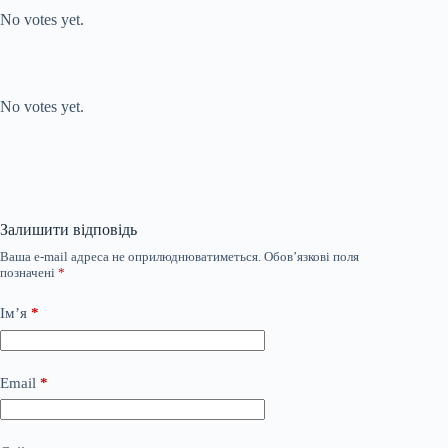
No votes yet.
Submit Rating
Rate this item:
No votes yet.
Залишити відповідь
Ваша e-mail адреса не оприлюднюватиметься.
Обов’язкові поля
позначені
*
Ім’я
*
Email
*