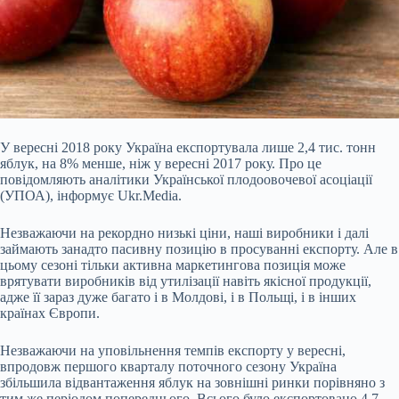
У вересні 2018 року Україна експортувала лише 2,4 тис. тонн
яблук, на 8% менше, ніж у вересні 2017 року. Про це
повідомляють аналітики Української плодоовочевої асоціації
(УПОА), інформує Ukr.Media.
Незважаючи на рекордно низькі ціни, наші виробники і далі
займають занадто пасивну позицію в просуванні експорту. Але в
цьому сезоні тільки активна маркетингова позиція може
врятувати виробників від утилізації навіть якісної продукції,
адже її зараз дуже багато і в Молдові, і в Польщі, і в інших
країнах Європи.
Незважаючи на уповільнення темпів експорту у вересні,
впродовж першого кварталу поточного сезону Україна
збільшила відвантаження яблук на зовнішні ринки порівняно з
тим же періодом попереднього. Всього було експортовано 4,7