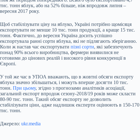
тис. тонн яблук, або на 52% більше, ніж впродовж липня –
вересня 2017 року.
Щоб стабілізувати ціну на яблуко, Україні потрібно щомісяця
експортувати не менше 10 тис. тонн продукції, а краще 15 тис.
тонн. Фактично, до вересня Україна досить успішно
експортувала ранні сорти яблука, які не підлягають зберіганню.
Коли ж настав час експортувати
пізні сорти
, які забезпечують
понад 90% всього виробництва, фермери виявилися не
готовими до цінових реалій і високого рівня конкуренції в
Європі.
У той же час в УПОА вважають, що в жовтні обсяги експорту
яблука значно збільшаться, і можуть вперше досягти 10 тис.
тонн.
При цьому
, згідно з прогнозами аналітиків асоціації,
загальний експорт впродож сезону-2018/19 років може скласти
80-90 тис. тонн. Такий обсяг експорту не дозволить
стабілізувати ціни, адже надлишок експерти оцінюють в 150-170
тис. тонн.
Джерело:
ukr.media
Submit Rating
Rate this item: