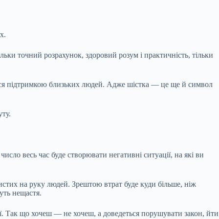
х.
ільки точний розрахунок, здоровий розум і практичність, тільки
тися підтримкою близьких людей. Адже шістка — це ще й символ
уту.
число весь час буде створювати негативні ситуації, на які ви
истих на руку людей. Зрештою втрат буде куди більше, ніж
суть нещастя.
аї. Так що хочеш — не хочеш, а доведеться порушувати закон, йти