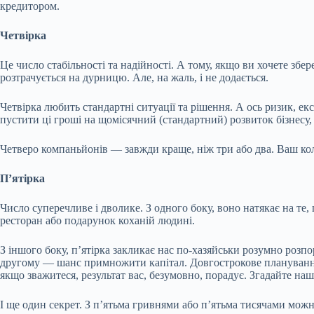
кредитором.
Четвірка
Це число стабільності та надійності. А тому, якщо ви хочете збе
розтрачується на дурницю. Але, на жаль, і не додається.
Четвірка любить стандартні ситуації та рішення. А ось ризик, екс
пустити ці гроші на щомісячний (стандартний) розвиток бізнесу, 
Четверо компаньйонів — завжди краще, ніж три або два. Ваш коле
П’ятірка
Число суперечливе і дволике. З одного боку, воно натякає на те,
ресторан або подарунок коханій людині.
З іншого боку, п’ятірка закликає нас по-хазяйськи розумно ро
другому — шанс примножити капітал. Довгострокове планування н
якщо зважитеся, результат вас, безумовно, порадує. Згадайте наші
І ще один секрет. З п’ятьма гривнями або п’ятьма тисячами можн