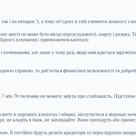
 так і на непарне 3, а тому об’єднує в собі елементи кожного з ни
му житті не може бути місця нерозсудливості, азарту і ризику. Т
бідного існування і примноження капіталу.
м і починанням, але лише у тому разі, якщо вам вдасться заручи
 однією справою, то доб’ються фінансової незалежності та доброб
 7 або 70 тисячами ви можете забути про стабільність. Підступне 
узнете в порожніх клопотах і обмані, заплутаєтеся в мережах неч
орг, не кладіть в банк, не заповідайте. Вони пропадуть або прине
ною. Її постійно будуть долати кредитори та переслідувати шахр