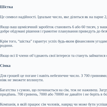
Шістка
Це символ надійності. Ідеальне число, яке ділиться як на парне 2,
Якщо ваш щомісячний заробіток становить 6 або 60 тисяч, у вашо
добре обдумані рішення і грамотне планування приведуть до без
Крім того, “шістка” гарантує успіх будь-яким фінансовим угода
родини.
Якщо всі її члени об’єднають свої інтереси та стануть займатися
Сімка
Для грошей це погане і навіть небезпечне число. З 700 гривнями,
ніяк не зможете вплинути.
Багатства з сумою, що починається на сім, теж не наживеш. Загр
придбань. 700 гривень, 7000 або 70000 не давайте і не беріть в б
Компанія, в якій працює сім чоловік, навряд чи може бути успіш