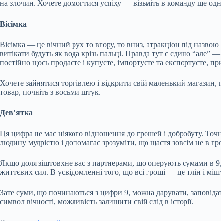
на злочин. Хочете домогтися успіху — візьміть в команду ще од
Вісімка
Вісімка — це вічний рух то вгору, то вниз, атракціон під назвою «
витікати будуть як вода крізь пальці. Правда тут є єдино “але” —
постійно щось продаєте і купуєте, імпортуєте та експортуєте, пр
Хочете зайнятися торгівлею і відкрити свій маленький магазин, 
товар, почніть з восьми штук.
Дев’ятка
Ця цифра не має ніякого відношення до грошей і добробуту. Точн
людину мудрістю і допомагає зрозуміти, що щастя зовсім не в гр
Якщо доля зіштовхне вас з партнерами, що оперують сумами в 9, 9
життєвих сил. В усвідомленні того, що всі гроші — це тлін і міш
Зате суми, що починаються з цифри 9, можна дарувати, заповідат
символ вічності, можливість залишити свій слід в історії.