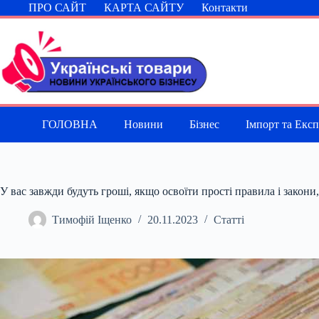
Перейти
ПРО САЙТ
КАРТА САЙТУ
Контакти
до
вмісту
ГОЛОВНА
Новини
Бізнес
Імпорт та Екс
У вас завжди будуть гроші, якщо освоїти прості правила і закони
Тимофій Іщенко
20.11.2023
Статті