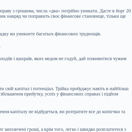
справу з грошима, числа «два» потрібно уникати. Дасте в борг 20
льник навряд чи поправить своє фінансове становище, тільки ще
адку ви уникнете багатьох фінансових труднощів.
.
злодіїв і шахраїв, яких медом не годуй, дай поживитися чужим
 свій капітал і потенціал. Трійка пробуджує навіть в найбільш
збільшення прибутку, успіх у фінансових справах і підйом
ння капіталу не відбудеться, ви розтратите все до копієчки та
 запозичені гроші, а крім того, легко і швидко розплатитеся з