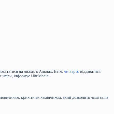
покататися на лижах в Альпах. Втім,
чи варто
віддаватися
ь цифри, інформує Ukr.Media.
доповненням, крихітним
камінчиком, який дозволить чаші вагів