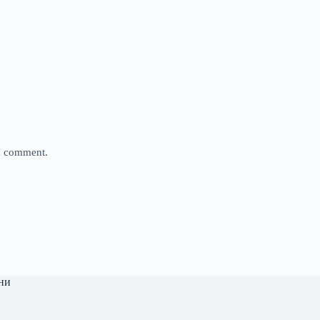
 I comment.
ни