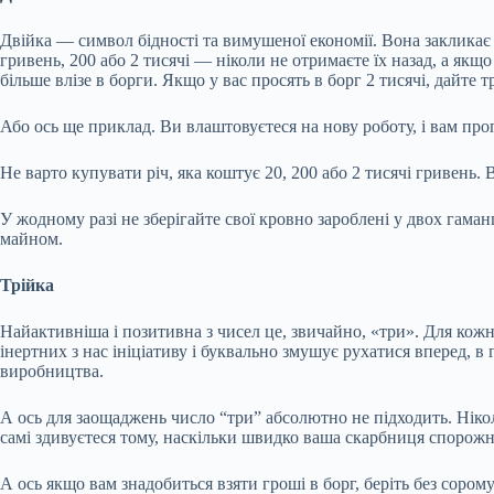
Двійка — символ бідності та вимушеної економії. Вона закликає н
гривень, 200 або 2 тисячі — ніколи не отримаєте їх назад, а як
більше влізе в борги. Якщо у вас просять в борг 2 тисячі, дайте 
Або ось ще приклад. Ви влаштовуєтеся на нову роботу, і вам пр
Не варто купувати річ, яка коштує 20, 200 або 2 тисячі гривень.
У жодному разі не зберігайте свої кровно зароблені у двох гама
майном.
Трійка
Найактивніша і позитивна з чисел це, звичайно, «три». Для кожн
інертних з нас ініціативу і буквально змушує рухатися вперед, в 
виробництва.
А ось для заощаджень число “три” абсолютно не підходить. Ніколи
самі здивуєтеся тому, наскільки швидко ваша скарбниця спорожн
А ось якщо вам знадобиться взяти гроші в борг, беріть без сором