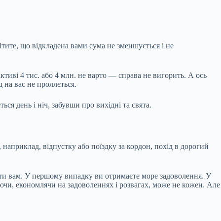
мітите, що відкладена вами сума не зменшується і не
ктиві 4 тис. або 4 млн. не варто — справа не вигорить. А ось
 на вас не проллється.
я день і ніч, забувши про вихідні та свята.
 наприклад, відпустку або поїздку за кордон, похід в дорогий
ати вам. У першому випадку ви отримаєте море задоволення. У
чи, економлячи на задоволеннях і розвагах, може не кожен. Але