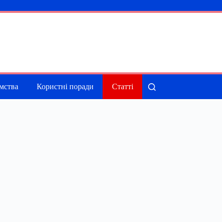
мства
Користні поради
Статті