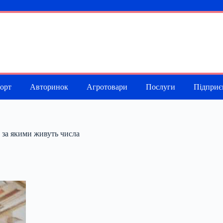
порт
Авторинок
Агротовари
Послуги
Підприє
, за якими живуть числа