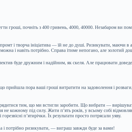
регти гроші, почніть з 400 гривень, 4000, 40000. Незабаром ви по
промт і творча ініціатива — їй не до душі. Ризикувати, маючи в а
можна і навіть потрібно. Справа ітиме непогано, але золотий дощ
ктив буде дружним і надійним, як скеля. Але працювати доведетьс
 що прийшла пора ваші гроші витратити на задоволення і розваги,
зпорядитися тим, що ми встигли заробити. Що вибрати — вирішув
е кожному під силу. Жити п’ять років, у всьому собі відмовляю
 горезвісні п’ятирічки. Їх результати просто потрясали уяву.
а і потрібно ризикувати, — виграш завжди буде за вами!