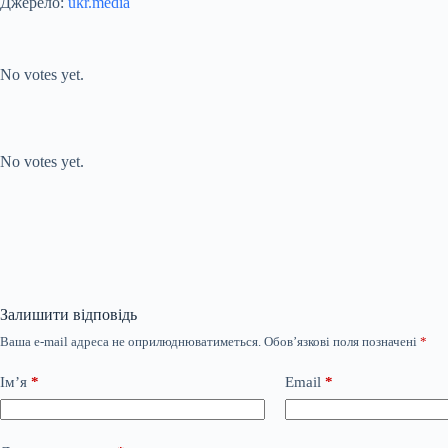
Джерело:
ukr.media
Submit Rating
Rate this item:
No votes yet.
Submit Rating
Rate this item:
No votes yet.
Залишити відповідь
Ваша e-mail адреса не оприлюднюватиметься.
Обов’язкові поля позначені
*
Ім’я
*
Email
*