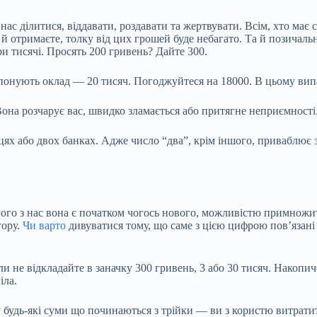
ас ділитися, віддавати, роздавати та жертвувати. Всім, хто має 
що й отримаєте, толку від цих грошей буде небагато. Та й позича
три тисячі. Просять 200 гривень? Дайте 300.
опонують оклад — 20 тисяч. Погоджуйтеся на 18000. В цьому вип
 Вона розчарує вас, швидко зламається або притягне неприємності
нцях або двох банках. Адже число “два”, крім іншого, приваблює 
ого з нас вона є початком чогось нового, можливістю примножити
гору.
Чи варто
дивуватися тому, що саме з цією цифрою пов’язані 
 не відкладайте в заначку 300 гривень, 3 або 30 тисяч. Накопиче
іла.
у будь-які суми що починаються з трійки — ви з користю витратите