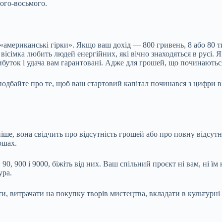
ного-восьмого.
американські гірки». Якщо ваш дохід — 800 гривень, 8 або 80 тисяч
 вісімка любить людей енергійних, які вічно знаходяться в русі. 
ибуток і удача вам гарантовані. Адже для грошей, що починаються
подбайте про те, щоб ваш стартовий капітал починався з цифри ві
іше, вона свідчить про відсутність грошей або про повну відсутн
ошах.
0, 900 і 9000, біжіть від них. Ваш спільний проєкт ні вам, ні їм
ура.
и, витрачати на покупку творів мистецтва, вкладати в культурні