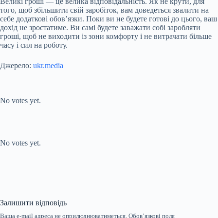
Великі гроші — це велика відповідальність. Як не крути, для
того, щоб збільшити свій заробіток, вам доведеться звалити на
себе додаткові обов’язки. Поки ви не будете готові до цього, ваш
дохід не зростатиме. Ви самі будете заважати собі заробляти
гроші, щоб не виходити із зони комфорту і не витрачати більше
часу і сил на роботу.
Джерело:
ukr.media
Submit Rating
Rate this item:
No votes yet.
Submit Rating
Rate this item:
No votes yet.
Залишити відповідь
Ваша e-mail адреса не оприлюднюватиметься.
Обов’язкові поля