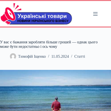
Перейти
до
вмісту
У вас є бажання заробляти більше грошей — однак цього
може бути недостатньо і ось чому
Тимофій Іщенко
11.05.2024
Статті