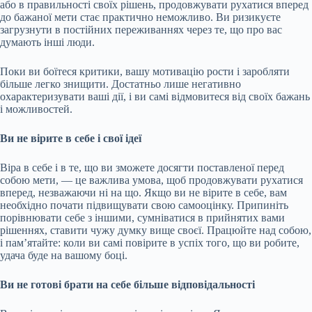
або в правильності своїх рішень, продовжувати рухатися вперед
до бажаної мети стає практично неможливо. Ви ризикуєте
загрузнути в постійних переживаннях через те, що про вас
думають інші люди.
Поки ви боїтеся критики, вашу мотивацію рости і заробляти
більше легко знищити. Достатньо лише негативно
охарактеризувати ваші дії, і ви самі відмовитеся від своїх бажань
і можливостей.
Ви не вірите в себе і свої ідеї
Віра в себе і в те, що ви зможете досягти поставленої перед
собою мети, — це важлива умова, щоб продовжувати рухатися
вперед, незважаючи ні на що. Якщо ви не вірите в себе, вам
необхідно почати підвищувати свою самооцінку. Припиніть
порівнювати себе з іншими, сумніватися в прийнятих вами
рішеннях, ставити чужу думку вище своєї. Працюйте над собою,
і пам’ятайте: коли ви самі повірите в успіх того, що ви робите,
удача буде на вашому боці.
Ви не готові брати на себе більше відповідальності