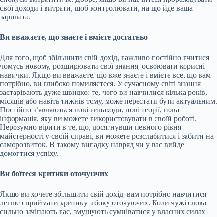
свої доходи і витрати, щоб контролювати, на що йде ваша
зарплата.
Ви вважаєте, що знаєте і вмієте достатньо
Для того, щоб збільшити свій дохід, важливо постійно вчитися
чомусь новому, розширювати свої знання, освоювати корисні
навички. Якщо ви вважаєте, що вже знаєте і вмієте все, що вам
потрібно, ви глибоко помиляєтеся. У сучасному світі знання
застарівають дуже швидко: те, чого ви навчилися кілька років,
місяців або навіть тижнів тому, може перестати бути актуальним.
Постійно з’являються нові винаходи, нові теорії, нова
інформація, яку ви можете використовувати в своїй роботі.
Нерозумно вірити в те, що, досягнувши певного рівня
майстерності у своїй справі, ви можете розслабитися і забити на
саморозвиток. В такому випадку навряд чи у вас вийде
домогтися успіху.
Ви боїтеся критики оточуючих
Якщо ви хочете збільшити свій дохід, вам потрібно навчитися
легше сприймати критику з боку оточуючих. Коли чужі слова
сильно зачіпають вас, змушують сумніватися у власних силах