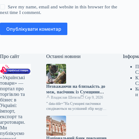
Save my name, email and website in this browser for the
next time I comment.
Опублікувати коментар
Про сайт
Останні новини
Інформ
П
С
«Українські
К
товари» —
С
Незважаючи на близькість до
портал про
К
меж, пасічник із Сумщини
торгівлю та
и
вважає область придатною
Владислав Шепель
Сер 9, 2026
бізнес в
для бджільництва —
” data-title=”На Сумщині пасічники
Україні:
КУРКУЛЬ
сподіваються на успішний збір меду”
імпорт,
data-
експорт та
url=”https://kurkul.com/news/41861-na-
агротовари.
sumschini-pasichniki-rozrahovuyut-na-
Ми
vdaliy-medozbir”> На Сумщині
публікуємо
пасічники сподіваються на успішний
Національний банк покращив
корисні
збір меду 9 серпня…