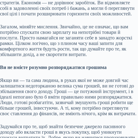
стратегія. Економія — не дорівнює заробіток. Ви відмовляєте
собі в задоволенні своїх потреб і бажань, а могли б переглянути
свої цілі і почати розширювати горизонти своїх можливостей.
Загалом, міняйте мислення. Звичайно, це не означає, що вам
потрібно спускати свою зарплату на непотрібні товари й
послуги. Просто намагайся не заганяти себе в занадто жорсткі
рамки. Цілком логічно, що з плином часу ваші запити для
комфортного життя будуть рости, так що думайте про те, як
збільшити дохід, а не скоротити витрати.
Ви не вмієте розумно розпоряджатися грошима
Якщо ви — та сама людина, в руках якої не може довгий час
залишатися недоторканою велика сума грошей, ви не готові до
збільшення свого доходу. Гроші — це потужний інструмент, і в
ідеалі непогано було б вміти правильно ними розпоряджатися.
Люди, готові розбагатіти, зазвичай змушують гроші робити ще
більше грошей, інвестуючи. А ті, кому потрібно переглянути
своє ставлення до фінансів, не вміють нічого, крім як витрачати.
Задумайся про те, щоб знайти безпечне джерело пасивного
доходу або вкласти гроші в якусь покупку, щоб уникнути
спокуси витратити їх. Добре, якщо ви навчитеся прораховувати