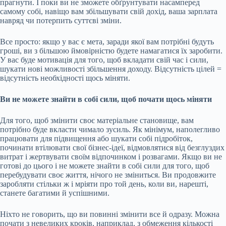
прагнути. І поки ви не зможете обґрунтувати насамперед
самому собі, навіщо вам збільшувати свій дохід, ваша зарплата
навряд чи потерпить суттєві зміни.
Все просто: якщо у вас є мета, заради якої вам потрібні будуть
гроші, ви з більшою ймовірністю будете намагатися їх заробити.
У вас буде мотивація для того, щоб вкладати свій час і сили,
шукати нові можливості збільшення доходу. Відсутність цілей =
відсутність необхідності щось міняти.
Ви не можете знайти в собі сили, щоб почати щось міняти
Для того, щоб змінити своє матеріальне становище, вам
потрібно буде вкласти чимало зусиль. Як мінімум, наполегливо
працювати для підвищення або шукати собі підробіток,
починати втілювати свої бізнес-ідеї, відмовлятися від безглуздих
витрат і жертвувати своїм відпочинком і розвагами. Якщо ви не
готові до цього і не можете знайти в собі сили для того, щоб
перебудувати своє життя, нічого не зміниться. Ви продовжите
заробляти стільки ж і мріяти про той день, коли ви, нарешті,
станете багатими й успішними.
Ніхто не говорить, що ви повинні змінити все й одразу. Можна
почати з невеликих кроків, наприклад, з обмеження кількості