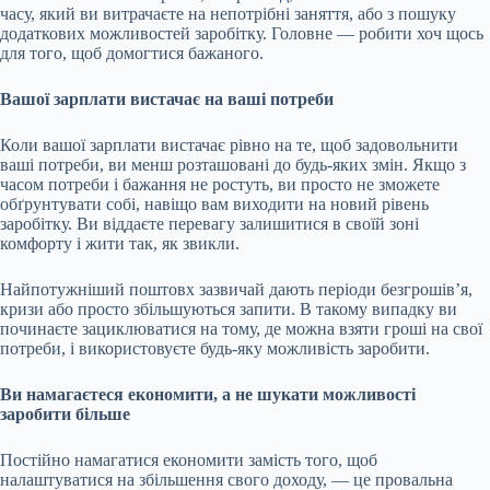
часу, який ви витрачаєте на непотрібні заняття, або з пошуку
додаткових можливостей заробітку. Головне — робити хоч щось
для того, щоб домогтися бажаного.
Вашої зарплати вистачає на ваші потреби
Коли вашої зарплати вистачає рівно на те, щоб задовольнити
ваші потреби, ви менш розташовані до будь-яких змін. Якщо з
часом потреби і бажання не ростуть, ви просто не зможете
обґрунтувати собі, навіщо вам виходити на новий рівень
заробітку. Ви віддаєте перевагу залишитися в своїй зоні
комфорту і жити так, як звикли.
Найпотужніший поштовх зазвичай дають періоди безгрошів’я,
кризи або просто збільшуються запити. В такому випадку ви
починаєте зациклюватися на тому, де можна взяти гроші на свої
потреби, і використовуєте будь-яку можливість заробити.
Ви намагаєтеся економити, а не шукати можливості
заробити більше
Постійно намагатися економити замість того, щоб
налаштуватися на збільшення свого доходу, — це провальна